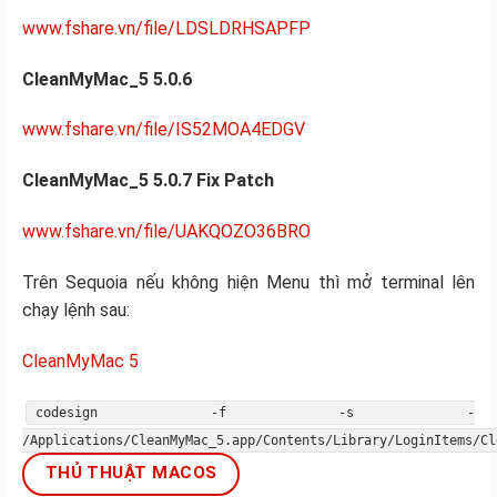
www.fshare.vn/file/LDSLDRHSAPFP
CleanMyMac_5 5.0.6
www.fshare.vn/file/IS52MOA4EDGV
CleanMyMac_5 5.0.7 Fix Patch
www.fshare.vn/file/UAKQOZO36BRO
Trên Sequoia nếu không hiện Menu thì mở terminal lên
chạy lệnh sau:
CleanMyMac 5
codesign -f -s -
/Applications/CleanMyMac_5.
app
/Contents/Library/LoginItems/Cl
THỦ THUẬT MACOS