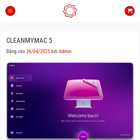
Bỏ
qua
nội
dung
CLEANMYMAC 5
Đăng vào
26/04/2025
bởi
Admin