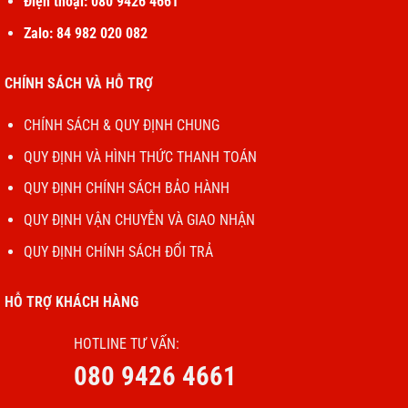
Điện thoại: 080 9426 4661
Zalo: 84 982 020 082
CHÍNH SÁCH VÀ HỖ TRỢ
CHÍNH SÁCH & QUY ĐỊNH CHUNG
QUY ĐỊNH VÀ HÌNH THỨC THANH TOÁN
QUY ĐỊNH CHÍNH SÁCH BẢO HÀNH
QUY ĐỊNH VẬN CHUYỄN VÀ GIAO NHẬN
QUY ĐỊNH CHÍNH SÁCH ĐỔI TRẢ
HỖ TRỢ KHÁCH HÀNG
HOTLINE TƯ VẤN:
080 9426 4661