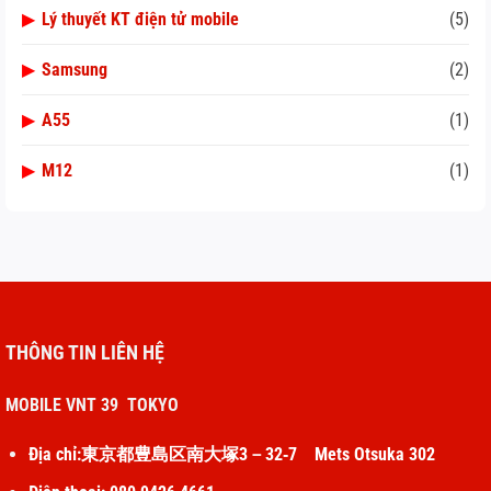
▶
Lý thuyết KT điện tử mobile
(5)
▶
Samsung
(2)
▶
A55
(1)
▶
M12
(1)
THÔNG TIN LIÊN HỆ
MOBILE VNT 39 TOKYO
Địa chỉ:東京都豊島区南大塚3－32‐7 Mets Otsuka 302