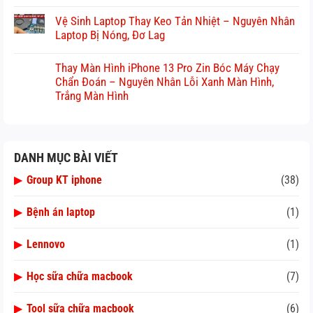
Vệ Sinh Laptop Thay Keo Tản Nhiệt – Nguyên Nhân
Laptop Bị Nóng, Đơ Lag
Thay Màn Hình iPhone 13 Pro Zin Bóc Máy Chạy
Chẩn Đoán – Nguyên Nhân Lỗi Xanh Màn Hình,
Trắng Màn Hình
DANH MỤC BÀI VIẾT
▶
Group KT iphone
(38)
▶
Bệnh án laptop
(1)
▶
Lennovo
(1)
▶
Học sữa chữa macbook
(7)
▶
Tool sữa chữa macbook
(6)