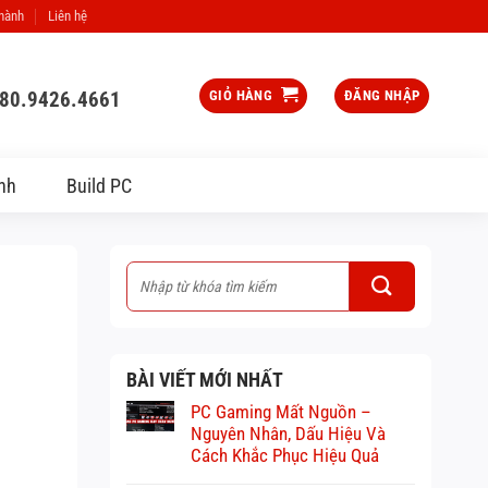
 hành
Liên hệ
080.9426.4661
GIỎ HÀNG
ĐĂNG NHẬP
nh
Build PC
BÀI VIẾT MỚI NHẤT
PC Gaming Mất Nguồn –
Nguyên Nhân, Dấu Hiệu Và
Cách Khắc Phục Hiệu Quả