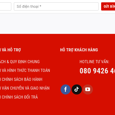
 VÀ HỖ TRỢ
HỖ TRỢ KHÁCH HÀNG
ÁCH & QUY ĐỊNH CHUNG
HOTLINE TƯ VẤN:
080 9426 4
H VÀ HÌNH THỨC THANH TOÁN
H CHÍNH SÁCH BẢO HÀNH
H VẬN CHUYỄN VÀ GIAO NHẬN
H CHÍNH SÁCH ĐỔI TRẢ