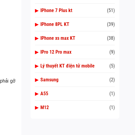
▶
IPhone 7 Plus kt
(51)
▶
IPhone 8PL KT
(39)
▶
IPhone xs max KT
(38)
▶
IPro 12 Pro max
(9)
▶
Lý thuyết KT điện tử mobile
(5)
▶
Samsung
(2)
 phải gỡ
▶
A55
(1)
▶
M12
(1)