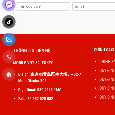
CHÍNH SÁCH
THÔNG TIN LIÊN HỆ
CHÍNH S
MOBILE VNT 39 TOKYO
QUY ĐỊN
Địa chỉ:東京都豊島区南大塚3－32‐7
QUY ĐỊN
Mets Otsuka 302
QUY ĐỊN
Điện thoại: 080 9426 4661
QUY ĐỊN
Zalo: 84 982 020 082