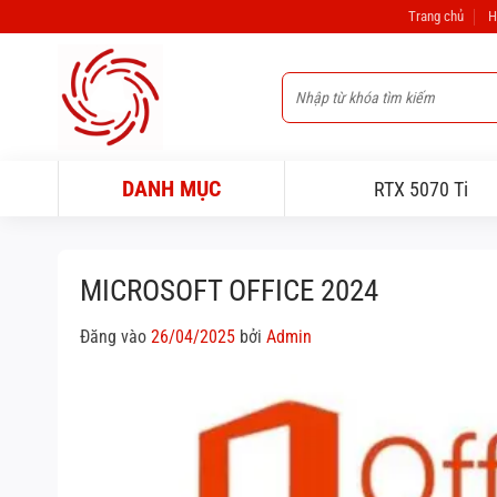
Bỏ
Trang chủ
H
qua
nội
Tìm
dung
kiếm:
DANH MỤC
RTX 5070 Ti
MICROSOFT OFFICE 2024
Đăng vào
26/04/2025
bởi
Admin