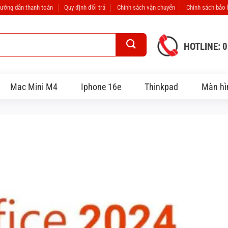
ướng dẫn thanh toán
Quy định đổi trả
Chính sách vận chuyển
Chính sách bảo
HOTLINE: 
Mac Mini M4
Iphone 16e
Thinkpad
Màn hì