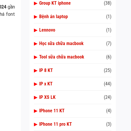
▶
Group KT iphone
(38)
2024
gần
há font
▶
Bệnh án laptop
(1)
▶
Lennovo
(1)
▶
Học sữa chữa macbook
(7)
▶
Tool sữa chữa macbook
(6)
▶
IP 8 KT
(25)
▶
IP x KT
(44)
▶
IP XS LK
(24)
▶
IPhone 11 KT
(4)
▶
IPhone 11 pro KT
(3)