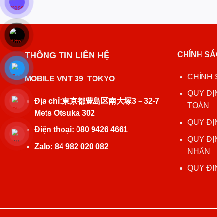
THÔNG TIN LIÊN HỆ
CHÍNH SÁ
CHÍNH 
MOBILE VNT 39 TOKYO
QUY ĐỊ
Địa chỉ:東京都豊島区南大塚3－32‐7
TOÁN
Mets Otsuka 302
QUY ĐỊ
Điện thoại: 080 9426 4661
QUY ĐỊ
Zalo: 84 982 020 082
NHẬN
QUY ĐỊ