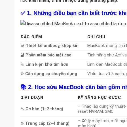
học
kiên nhẫn, tỉ mỉ và học đúng phương pháp
.
✅ 1.
Những điều bạn cần biết trước kh
ĐẶC ĐIỂM
GHI CHÚ
💻
Thiết kế unibody, khép kín
MacBook mỏng, linh k
🔐
Phần mềm bảo mật cao
Tính năng như Activa
🔩
Linh kiện khó tìm hơn
Linh kiện MacBook đắ
⚙️
Cần dụng cụ chuyên dụng
Ví dụ: tua vít 5 cạn
📚 2.
Học sửa MacBook căn bản gồm n
GIAI ĐOẠN
KỸ NĂNG HỌC ĐƯỢC
– Tháo lắp đúng kỹ thuật-
🔧
Cơ bản (1–2 tháng)
reset NVRAM, SMC
– Xử lý máy treo, mất ngu
⚙️
Trung cấp (2–4 tháng)
màn hình)