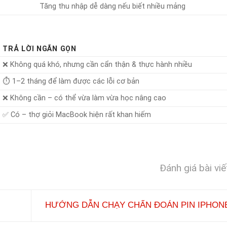
Tăng thu nhập dễ dàng nếu biết nhiều mảng
TRẢ LỜI NGẮN GỌN
❌ Không quá khó, nhưng cần cẩn thận & thực hành nhiều
⏱ 1–2 tháng để làm được các lỗi cơ bản
❌ Không cần – có thể vừa làm vừa học nâng cao
✅ Có – thợ giỏi MacBook hiện rất khan hiếm
Đánh giá bài viế
HƯỚNG DẪN CHẠY CHẨN ĐOÁN PIN IPHO