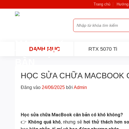
Bỏ
Trang chủ
Hướng 
qua
nội
Tìm
dung
kiếm:
DANH MỤC
RTX 5070 Ti
HỌC SỬA CHỮA MACBOOK 
Đăng vào
24/06/2025
bởi
Admin
Học sửa chữa MacBook căn bản có khó không?
👉
Không quá khó
, nhưng sẽ
hơi thử thách hơn s