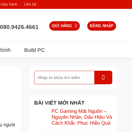
h bảo hành
Liên hệ
GIỎ HÀNG
ĐĂNG NHẬP
080.9426.4661
hình
Build PC
BÀI VIẾT MỚI NHẤT
PC Gaming Mất Nguồn –
Nguyên Nhân, Dấu Hiệu Và
Cách Khắc Phục Hiệu Quả
u người