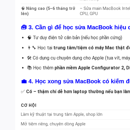
🧠
Nâng cao (5–6 tháng trở
– Sửa main MacBook Intel 
lên)
CPU, GPU
🧰 3.
Cần gì để học sửa MacBook hiệu 
🧠 Tư duy điện tử căn bản (nếu học phần cứng)
👨‍🔧 Học tại
trung tâm/tiệm có máy Mac thật đ
🛠 Có dụng cụ chuyên dụng cho Apple (tua vít, má
📚 Học thêm
phần mềm Apple Configurator 2, Di
💼 4.
Học xong sửa MacBook có kiếm đ
✅
Có – thậm chí dễ hơn laptop thường nếu bạn làm
CƠ HỘI
Làm kỹ thuật tại trung tâm Apple, shop lớn
Mở tiệm riêng, chuyên dòng Apple