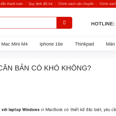
dẫn thanh toán
Quy định đổi trả
Chính sách vận chuyển
Chính sác
HOTLINE: 
Mac Mini M4
Iphone 16e
Thinkpad
Màn 
CĂN BẢN CÓ KHÓ KHÔNG?
o với laptop Windows
vì MacBook có thiết kế đặc biệt, yêu cầ