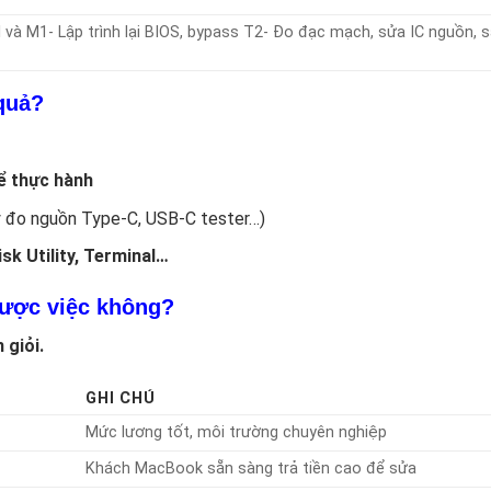
và M1- Lập trình lại BIOS, bypass T2- Đo đạc mạch, sửa IC nguồn, s
quả?
ể thực hành
y đo nguồn Type-C, USB-C tester…)
sk Utility, Terminal…
ược việc không?
 giỏi.
GHI CHÚ
Mức lương tốt, môi trường chuyên nghiệp
Khách MacBook sẵn sàng trả tiền cao để sửa