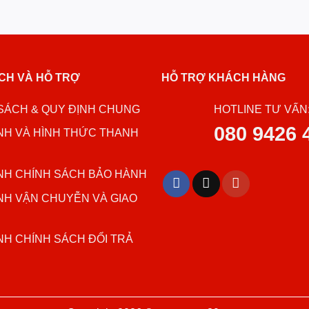
CH VÀ HỖ TRỢ
HỖ TRỢ KHÁCH HÀNG
SÁCH & QUY ĐỊNH CHUNG
HOTLINE TƯ VẤN
080 9426 
NH VÀ HÌNH THỨC THANH
NH CHÍNH SÁCH BẢO HÀNH
NH VẬN CHUYỄN VÀ GIAO
NH CHÍNH SÁCH ĐỔI TRẢ