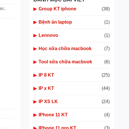
ạc,
▶
Group KT iphone
(38)
▶
Bệnh án laptop
(1)
▶
Lennovo
(1)
▶
Học sữa chữa macbook
(7)
▶
Tool sữa chữa macbook
(6)
▶
IP 8 KT
(25)
▶
IP x KT
(44)
▶
IP XS LK
(24)
▶
IPhone 11 KT
(4)
▶
IPhone 11 pro KT
(3)