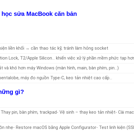
i học sửa MacBook căn bản
iện liền khối → cần thao tác kỹ, tránh làm hỏng socket
tion Lock, T2/Apple Silicon… khiến việc xử lý phần mềm phức tạp hơ
t và khó hơn máy Windows (màn hình, main, bàn phím, pin…)
h, pentalobe, máy đo nguồn Type-C, keo tản nhiệt cao cấp…
hững gì?
 Thay pin, bàn phím, trackpad- Vệ sinh – thay keo tản nhiệt- Cài ma
ồn nhẹ- Restore macOS bằng Apple Configurator- Test linh kiện (SS