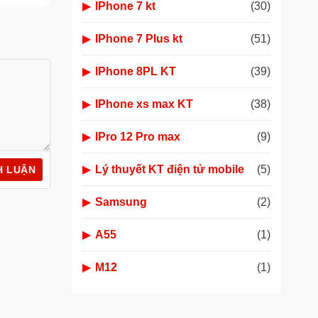
▶
IPhone 7 kt
(30)
▶
IPhone 7 Plus kt
(51)
▶
IPhone 8PL KT
(39)
▶
IPhone xs max KT
(38)
▶
IPro 12 Pro max
(9)
▶
Lý thuyết KT điện tử mobile
(5)
▶
Samsung
(2)
▶
A55
(1)
▶
M12
(1)