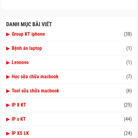
DANH MỤC BÀI VIẾT
▶
Group KT iphone
(38)
▶
Bệnh án laptop
(1)
▶
Lennovo
(1)
▶
Học sữa chữa macbook
(7)
▶
Tool sữa chữa macbook
(6)
▶
IP 8 KT
(25)
▶
IP x KT
(44)
▶
IP XS LK
(24)