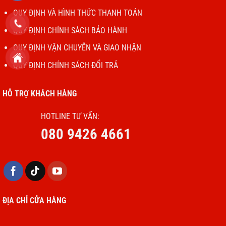
QUY ĐỊNH VÀ HÌNH THỨC THANH TOÁN
QUY ĐỊNH CHÍNH SÁCH BẢO HÀNH
QUY ĐỊNH VẬN CHUYỄN VÀ GIAO NHẬN
QUY ĐỊNH CHÍNH SÁCH ĐỔI TRẢ
HỖ TRỢ KHÁCH HÀNG
HOTLINE TƯ VẤN:
080 9426 4661
ĐỊA CHỈ CỬA HÀNG