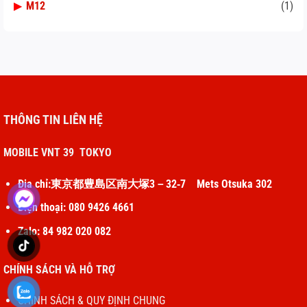
▶
M12
(1)
THÔNG TIN LIÊN HỆ
MOBILE VNT 39 TOKYO
Địa chỉ:東京都豊島区南大塚3－32‐7 Mets Otsuka 302
Điện thoại: 080 9426 4661
Zalo: 84 982 020 082
CHÍNH SÁCH VÀ HỖ TRỢ
CHÍNH SÁCH & QUY ĐỊNH CHUNG