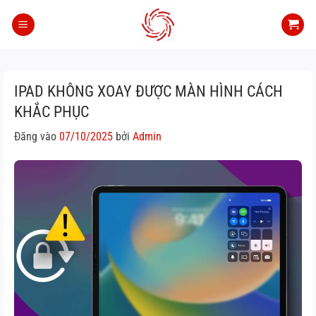
Bỏ
qua
nội
dung
IPAD KHÔNG XOAY ĐƯỢC MÀN HÌNH CÁCH
KHẮC PHỤC
Đăng vào
07/10/2025
bởi
Admin