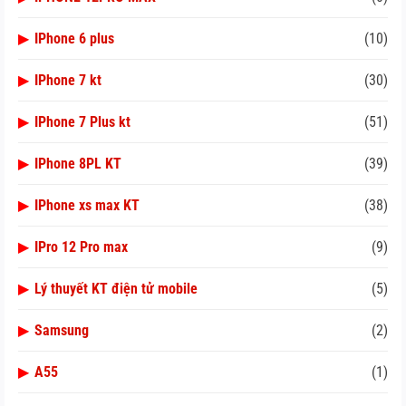
▶
IPhone 6 plus
(10)
▶
IPhone 7 kt
(30)
▶
IPhone 7 Plus kt
(51)
▶
IPhone 8PL KT
(39)
▶
IPhone xs max KT
(38)
▶
IPro 12 Pro max
(9)
▶
Lý thuyết KT điện tử mobile
(5)
▶
Samsung
(2)
▶
A55
(1)