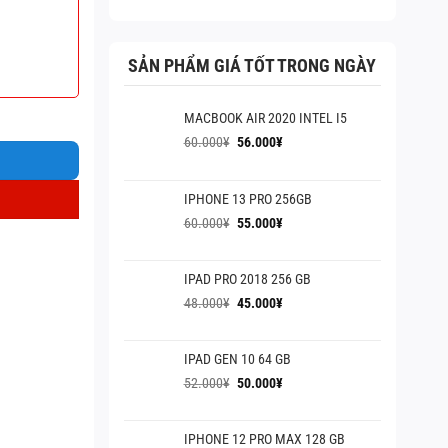
là:
tại
65.000¥.
là:
60.000¥.
SẢN PHẨM GIÁ TỐT TRONG NGÀY
MACBOOK AIR 2020 INTEL I5
Giá
Giá
60.000
¥
56.000
¥
gốc
hiện
là:
tại
60.000¥.
là:
IPHONE 13 PRO 256GB
56.000¥.
Giá
Giá
60.000
¥
55.000
¥
gốc
hiện
là:
tại
IPAD PRO 2018 256 GB
60.000¥.
là:
55.000¥.
Giá
Giá
48.000
¥
45.000
¥
gốc
hiện
là:
tại
IPAD GEN 10 64 GB
48.000¥.
là:
45.000¥.
Giá
Giá
52.000
¥
50.000
¥
gốc
hiện
là:
tại
IPHONE 12 PRO MAX 128 GB
52.000¥.
là: