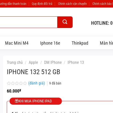
ướng dẫn thanh toán
Quy định đổi trả
Chính sách vận chuyển
Chính sách bảo
HOTLINE: 
Mac Mini M4
Iphone 16e
Thinkpad
Màn hì
Trang chủ
/
Apple
/
DM IPhone
/
IPhone 13
IPHONE 132 512 GB
(đánh giá)
9
đã bán
Được
60.000
¥
xếp
hạng
KHI MUA IPHONE IPAD
0
5
sao