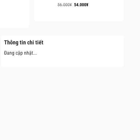
50.000¥.
Giá
Giá
56.000
¥
54.000
¥
gốc
hiện
là:
tại
56.000¥.
là:
54.000¥.
Thông tin chi tiết
Đang cập nhật...