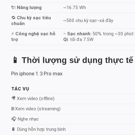
🔌
Năng lượng
~16.75 Wh
🔁
Chu kỳ sạc tiêu
~500 chu kỳ sạc–xả đầy
chuẩn
⚡
Công nghệ sạc hỗ
–
Sạc nhanh
: 50% trong ~30 phút
trợ
Qi
: tối đa 7.5W
📱
Thời lượng sử dụng thực tế 
Pin iphone 1３Pro max
TÁC VỤ
🎥 Xem video (offline)
🌐 Xem video (streaming)
🎧 Nghe nhạc
🔋 Dùng hỗn hợp trung bình