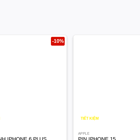
-10%
M
TIẾT KIỆM
1.000
¥
APPLE
NH IPHONE 6 PLUS
PIN IPHONE 15