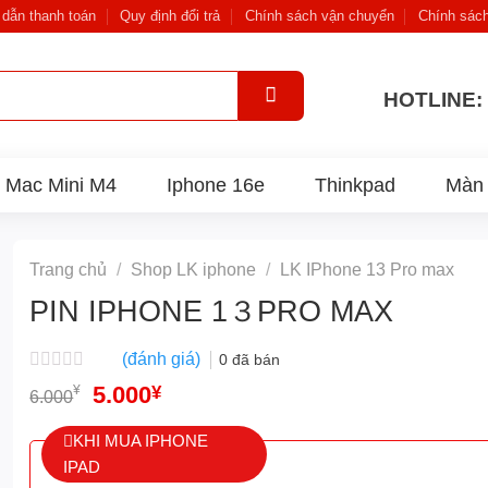
dẫn thanh toán
Quy định đổi trả
Chính sách vận chuyển
Chính sác
HOTLINE: 
Mac Mini M4
Iphone 16e
Thinkpad
Màn 
Trang chủ
/
Shop LK iphone
/
LK IPhone 13 Pro max
PIN IPHONE 1３PRO MAX
(đánh giá)
0
đã bán
Được
Giá
5.000
Giá
¥
¥
6.000
xếp
gốc
hiện
hạng
là:
tại
0
KHI MUA IPHONE
6.000¥.
là:
5
IPAD
5.000¥.
sao