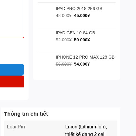
là:
tại
60.000¥.
là:
IPAD PRO 2018 256 GB
55.000¥.
Giá
Giá
48.000
¥
45.000
¥
gốc
hiện
là:
tại
48.000¥.
là:
IPAD GEN 10 64 GB
45.000¥.
Giá
Giá
52.000
¥
50.000
¥
gốc
hiện
là:
tại
52.000¥.
là:
IPHONE 12 PRO MAX 128 GB
50.000¥.
Giá
Giá
56.000
¥
54.000
¥
gốc
hiện
là:
tại
56.000¥.
là:
54.000¥.
Thông tin chi tiết
Loại Pin
Li-ion (Lithium-Ion),
thiết kế dạng 2 cell