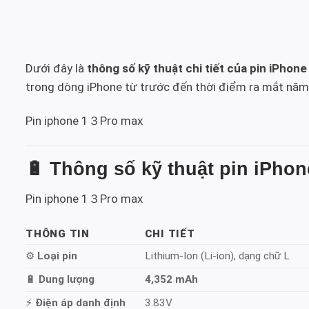
Dưới đây là
thông số kỹ thuật chi tiết của pin iPhon
trong dòng iPhone từ trước đến thời điểm ra mắt năm
Pin iphone 1３Pro max
🔋
Thông số kỹ thuật pin iPhon
Pin iphone 1３Pro max
THÔNG TIN
CHI TIẾT
⚙️
Loại pin
Lithium-Ion (Li-ion), dạng chữ L
🔋
Dung lượng
4,352 mAh
⚡
Điện áp danh định
3.83V