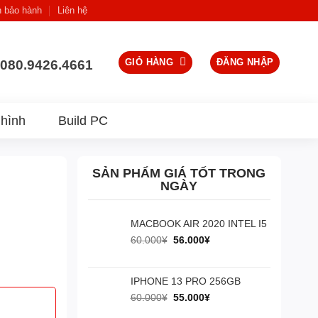
h bảo hành
Liên hệ
GIỎ HÀNG
ĐĂNG NHẬP
080.9426.4661
hình
Build PC
SẢN PHẨM GIÁ TỐT TRONG
NGÀY
MACBOOK AIR 2020 INTEL I5
Giá
Giá
60.000
¥
56.000
¥
gốc
hiện
là:
tại
60.000¥.
là:
IPHONE 13 PRO 256GB
56.000¥.
Giá
Giá
60.000
¥
55.000
¥
gốc
hiện