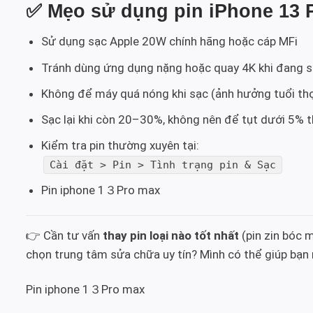
✅
Mẹo sử dụng pin iPhone 13 P
Sử dụng sạc Apple 20W chính hãng hoặc cáp MFi
Tránh dùng ứng dụng nặng hoặc quay 4K khi đang 
Không để máy quá nóng khi sạc (ảnh hưởng tuổi thọ
Sạc lại khi còn 20–30%, không nên để tụt dưới 5% 
Kiểm tra pin thường xuyên tại:
Cài đặt > Pin > Tình trạng pin & Sạc
Pin iphone 1３Pro max
👉 Cần tư vấn
thay pin loại nào tốt nhất
(pin zin bóc m
chọn trung tâm sửa chữa uy tín? Mình có thể giúp bạn
Pin iphone 1３Pro max