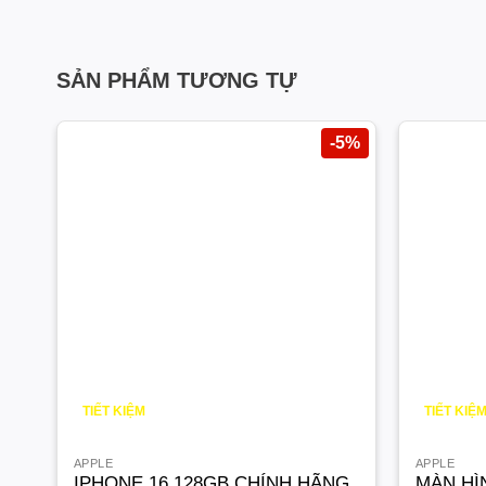
SẢN PHẨM TƯƠNG TỰ
-5%
TIẾT KIỆM
TIẾT KIỆ
5.000
¥
500
¥
APPLE
APPLE
IPHONE 16 128GB CHÍNH HÃNG
MÀN HÌ