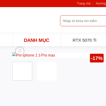
Bỏ
Trang chủ
Hướng 
qua
nội
Tìm
dung
kiếm:
DANH MỤC
RTX 5070 Ti
-17%