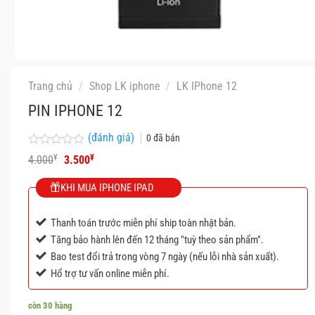
Trang chủ
/
Shop LK iphone
/
LK IPhone 12
PIN IPHONE 12
(đánh giá)
0
đã bán
Được
Giá
Giá
¥
¥
4.000
3.500
xếp
gốc
hiện
hạng
là:
tại
KHI MUA IPHONE IPAD
0
4.000¥.
là:
5
3.500¥.
sao
Thanh toán trước miễn phí ship toàn nhật bản.
Tăng bảo hành lên đến 12 tháng "tuỳ theo sản phẩm".
Bao test đổi trả trong vòng 7 ngày (nếu lỗi nhà sản xuất).
Hổ trợ tư vấn online miễn phí.
còn 30 hàng