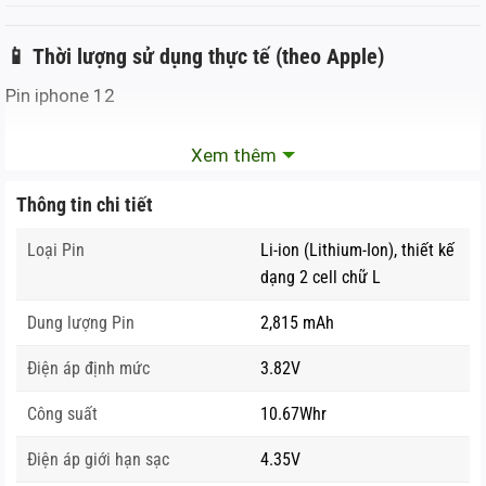
📱
Thời lượng sử dụng thực tế (theo Apple)
Pin iphone 12
TÁC VỤ
THỜI LƯỢNG
Xem thêm
🎞️ Xem video (offline)
~17 giờ
Thông tin chi tiết
🌐 Xem video (streaming)
~11 giờ
Loại Pin
Li-ion (Lithium-Ion), thiết kế
🎧 Nghe nhạc
~65 giờ
dạng 2 cell chữ L
📶 Sử dụng hỗn hợp
Cả ngày với tác vụ bình thường
Dung lượng Pin
2,815 mAh
📌 iPhone 12 có pin
nhỏ hơn iPhone 11
,
Điện áp định mức
3.82V
nhưng được tối ưu tốt nhờ chip
A14 Bionic
Công suất
10.67Whr
trên tiến trình 5nm và iOS cải tiến.
Điện áp giới hạn sạc
4.35V