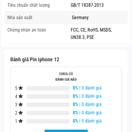
⚠️
Lưu ý khi thay pin iPhone 12
Tiêu chuẩn chất lượng
GB/T 18287-2013
❗ Khi thay pin
không phải zin chính hãng (không có IC
Nhà sản xuất
Germany
Apple)
, máy sẽ hiển thị cảnh báo:
Chứng nhận an toàn
FCC, CE, RoHS, MSDS,
“Không thể xác minh tình trạng pin của iPhone này.”
UN38.3, PSE
✅ Giải pháp: Sử dụng
pin có IC đồng bộ (BMS)
để vẫn
hiển thị
tình trạng pin
trong cài đặt.
Đánh giá Pin iphone 12
📲 iPhone 12 có
keo kháng nước
, khi thay pin cần kỹ
thuật cao để tránh mất chống nước.
CHƯA CÓ
ĐÁNH GIÁ NÀO
✅
Mẹo bảo quản & kéo dài tuổi thọ pin iPhone 12
0%
| 0 đánh giá
5
0%
| 0 đánh giá
4
Pin iphone 12
0%
| 0 đánh giá
3
Sử dụng sạc 20W chuẩn Apple hoặc MFi để đạt hiệu
0%
| 0 đánh giá
2
quả sạc nhanh tối ưu
0%
| 0 đánh giá
1
Tránh sạc qua đêm thường xuyên