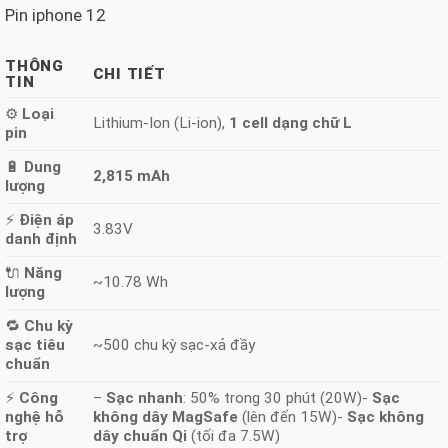
Pin iphone 12
THÔNG
CHI TIẾT
TIN
⚙️
Loại
Lithium-Ion (Li-ion),
1 cell dạng chữ L
pin
🔋
Dung
2,815 mAh
lượng
⚡
Điện áp
3.83V
danh định
🔌
Năng
~10.78 Wh
lượng
🔁
Chu kỳ
sạc tiêu
~500 chu kỳ sạc-xả đầy
chuẩn
⚡
Công
–
Sạc nhanh
: 50% trong 30 phút (20W)-
Sạc
nghệ hỗ
không dây MagSafe
(lên đến 15W)-
Sạc không
trợ
dây chuẩn Qi
(tối đa 7.5W)