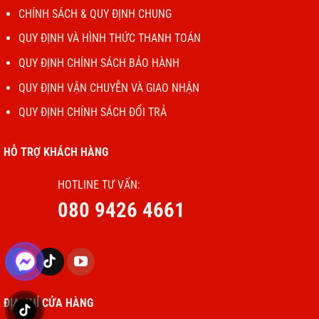
CHÍNH SÁCH & QUY ĐỊNH CHUNG
QUY ĐỊNH VÀ HÌNH THỨC THANH TOÁN
QUY ĐỊNH CHÍNH SÁCH BẢO HÀNH
QUY ĐỊNH VẬN CHUYỄN VÀ GIAO NHẬN
QUY ĐỊNH CHÍNH SÁCH ĐỔI TRẢ
HỖ TRỢ KHÁCH HÀNG
HOTLINE TƯ VẤN:
080 9426 4661
ĐỊA CHỈ CỬA HÀNG