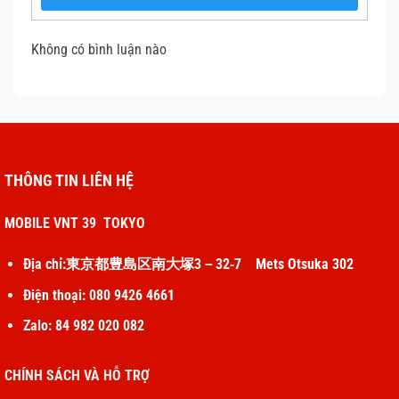
Không có bình luận nào
THÔNG TIN LIÊN HỆ
MOBILE VNT 39 TOKYO
Địa chỉ:東京都豊島区南大塚3－32‐7 Mets Otsuka 302
Điện thoại: 080 9426 4661
Zalo: 84 982 020 082
CHÍNH SÁCH VÀ HỖ TRỢ