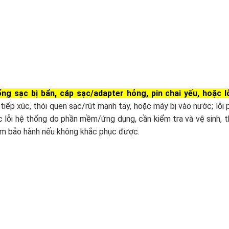
ng sạc bị bẩn, cáp sạc/adapter hỏng, pin chai yếu, hoặc l
rở tiếp xúc, thói quen sạc/rút mạnh tay, hoặc máy bị vào nước; lỗi 
ặc lỗi hệ thống do phần mềm/ứng dụng, cần kiểm tra và vệ sinh, 
âm bảo hành nếu không khắc phục được.