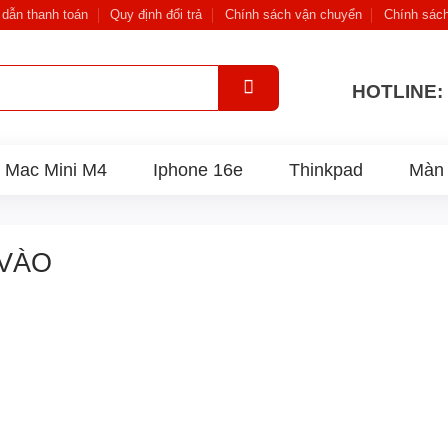
dẫn thanh toán
Quy định đổi trả
Chính sách vận chuyển
Chính sác
HOTLINE: 
Mac Mini M4
Iphone 16e
Thinkpad
Màn 
 VÀO