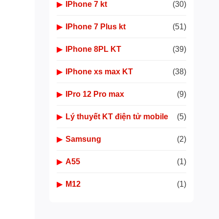
▶
IPhone 7 kt
(30)
▶
IPhone 7 Plus kt
(51)
▶
IPhone 8PL KT
(39)
▶
IPhone xs max KT
(38)
▶
IPro 12 Pro max
(9)
▶
Lý thuyết KT điện tử mobile
(5)
▶
Samsung
(2)
▶
A55
(1)
▶
M12
(1)