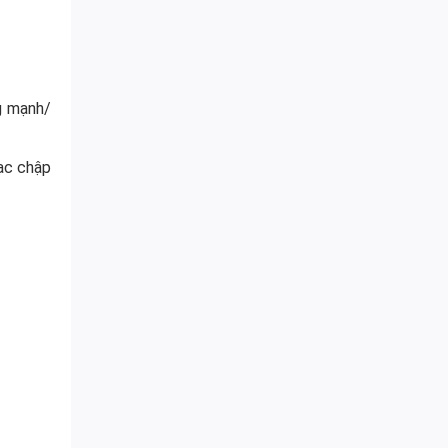
ng mạnh/
ạc chập