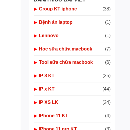
▶
Group KT iphone
(38)
▶
Bệnh án laptop
(1)
▶
Lennovo
(1)
▶
Học sữa chữa macbook
(7)
▶
Tool sữa chữa macbook
(6)
▶
IP 8 KT
(25)
▶
IP x KT
(44)
▶
IP XS LK
(24)
▶
IPhone 11 KT
(4)
▶
IPhone 11 pro KT
(3)