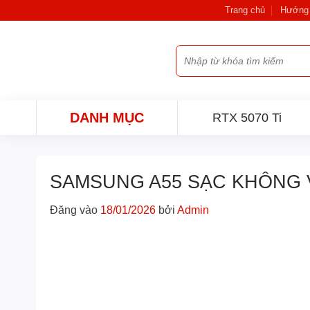
Bỏ
Trang chủ
Hướng 
qua
nội
Tìm
dung
kiếm:
DANH MỤC
RTX 5070 Ti
SAMSUNG A55 SẠC KHÔNG
Đăng vào
18/01/2026
bởi
Admin