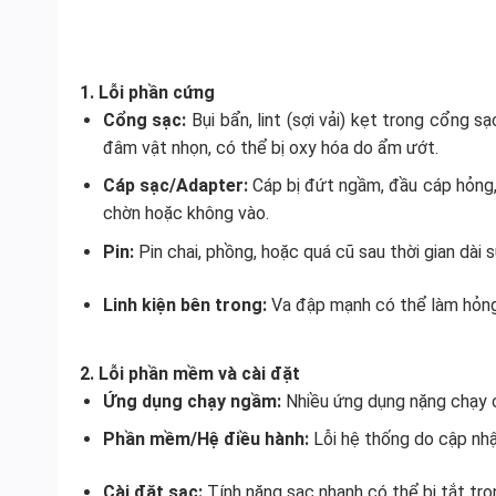
1. Lỗi phần cứng
Cổng sạc:
Bụi bẩn, lint (sợi vải) kẹt trong cổng 
đâm vật nhọn, có thể bị oxy hóa do ẩm ướt.
Cáp sạc/Adapter:
Cáp bị đứt ngầm, đầu cáp hỏng,
chờn hoặc không vào.
Pin:
Pin chai, phồng, hoặc quá cũ sau thời gian dài
Linh kiện bên trong:
Va đập mạnh có thể làm hỏng
2. Lỗi phần mềm và cài đặt
Ứng dụng chạy ngầm:
Nhiều ứng dụng nặng chạy c
Phần mềm/Hệ điều hành:
Lỗi hệ thống do cập nhậ
Cài đặt sạc:
Tính năng sạc nhanh có thể bị tắt tron