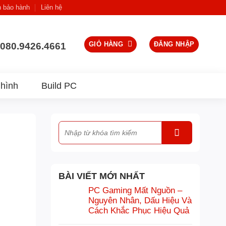
h bảo hành
Liên hệ
GIỎ HÀNG
ĐĂNG NHẬP
080.9426.4661
hình
Build PC
BÀI VIẾT MỚI NHẤT
PC Gaming Mất Nguồn –
Nguyên Nhân, Dấu Hiệu Và
Cách Khắc Phục Hiệu Quả