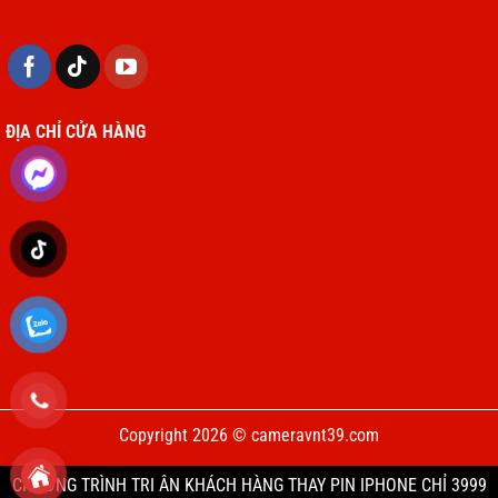
2 x USB-A 3.0
1 x USB-C
Kết nối
1 x Giắc tai nghe 3.5mm
ĐỊA CHỈ CỬA HÀNG
2 x Surface cổng Connect
Đầu đọc thẻ SDXC UHS-II
Surface Book 2 13,5” PixelSense:
Độ phân giải: 3000 x 2000 (267 PPI)
Tỷ lệ: 3: 2
Tỷ lệ tương phản: 1600: 1
10 điểm cảm ứng đa điểm G5
Màn hình
Surface Book 2 15” PixelSense:
Độ phân giải: 3240 x 2160 (260 PPI)
Copyright 2026 © cameravnt39.com
10 điểm cảm ứng đa điểm G5
CHƯƠNG TRÌNH TRI ÂN KHÁCH HÀNG THAY PIN IPHONE CHỈ 3999
Tỷ lệ khung hình: 3: 2