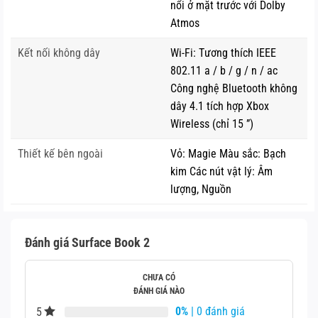
nổi ở mặt trước với Dolby
– Studio Mode: Chuyên dành cho nhà thiết kế có thể sáng
Atmos
tạo ngay trên thiết bị. Đó là sự kết hợp hoàn hảo với
Kết nối không dây
Wi-Fi: Tương thích IEEE
Surface Dial, Pen, tay cầm Xbox One.
802.11 a / b / g / n / ac
Công nghệ Bluetooth không
– View Mode: Giúp tháo, xoay 180 độ và kết nối thiết bị
dây 4.1 tích hợp Xbox
phục vụ trình chiếu và chia sẻ nội dung cho người đối diện.
Wireless (chỉ 15 ”)
Ngoại hình mỏng nhẹ như một chiếc laptop, dễ dàng biến
Thiết kế bên ngoài
Vỏ: Magie Màu sắc: Bạch
hình thành tablet chỉ trong “một nốt nhạc”. Thiết bị còn
kim Các nút vật lý: Âm
mang sức mạnh phần cứng không thua kém ai. Còn điều
lượng, Nguồn
gì mà bạn chưa hài lòng về Microsoft Surface Book 2
(13,5 inch)?
Đánh giá Surface Book 2
4. Bàn phím
CHƯA CÓ
ĐÁNH GIÁ NÀO
0%
| 0 đánh giá
5