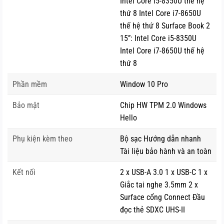
Intel Core i5-8350U thế hệ
Sự hoàn thiện trong cấu hình khiến khả năng xử lý đồ họa
thứ 8 Intel Core i7-8650U
của
Surface Book 2 ram 8gb
được đánh giá rất cao. Máy
thế hệ thứ 8 Surface Book 2
sử dụng card màn hình NVIDIA GeForce GTX 1050 mạnh
15”: Intel Core i5-8350U
mẽ thừa sức đáp ứng được các tác vụ từ cơ bản cho đến
Intel Core i7-8650U thế hệ
những tác vụ đồ họa nặng một cách mượt mà. Microsoft
thứ 8
còn nâng cấp hệ thống tản nhiệt trên phiên bản Surface
Phần mềm
Window 10 Pro
Book mới, trong đó phần màn hình của phiên bản 13.5 inch
(tablet) sẽ không sử dụng quạt để tản nhiệt giúp cho độ
Bảo mật
Chip HW TPM 2.0 Windows
ồn sẽ được giảm đi đáng kể. Tuy vậy, bàn phím sẽ vẫn
Hello
được trang bị quạt tản nhiệt để đảm bảo hiệu năng tốt
Phụ kiện kèm theo
Bộ sạc Hướng dẫn nhanh
nhất.
Tài liệu bảo hành và an toàn
3. Ấn tượng bởi sự khác biệt
Kết nối
2 x USB-A 3.0 1 x USB-C 1 x
Có 4 chế độ mà
Surface Book 2 ssd 128gb
có thể “biến
Giắc tai nghe 3.5mm 2 x
Surface cổng Connect Đầu
hình”, đó là:
đọc thẻ SDXC UHS-II
– Laptop Mode: Chế độ thông dụng nhất, thiết bị vận