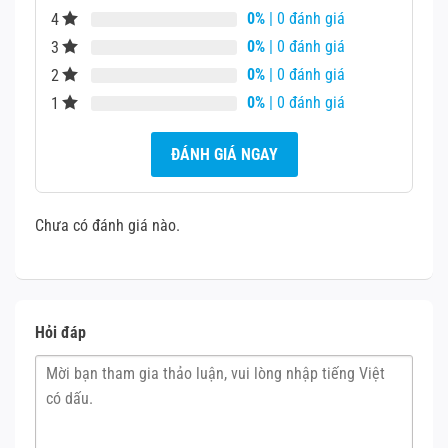
0%
| 0 đánh giá
4
0%
| 0 đánh giá
3
0%
| 0 đánh giá
2
0%
| 0 đánh giá
1
ĐÁNH GIÁ NGAY
Hành trình phím dài hơn so với đời trước nên chiếc
Chưa có đánh giá nào.
Surface Book 2 mang lại cảm giác thoải mái khi gõ chữ.
Nó cũng được trang bị hiệu ứng đèn nền với 3 mức độ
sáng. Độ nhạy của bàn phím, bản rê Touchpad cực sướng,
nhẹ nhàng nên nó đã ghi điểm trong lòng mọi người vì
Hỏi đáp
chính ưu điểm nổi bật này.
5. Thông số kỹ thuật
Bộ nhớ RAM
8GB hoặc 16GB RAM 1866Mhz LPDDR3