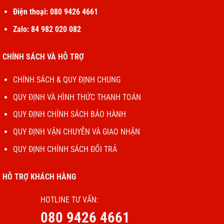
15 ”: Từ 1905 g
Điện thoại: 080 9426 4661
Zalo: 84 982 020 082
Surface Book 2 13,5”:
Intel Core i5-7300U thế hệ thứ 7
CHÍNH SÁCH VÀ HỖ TRỢ
Intel Core i5-8350U thế hệ thứ 8
Intel Core i7-8650U thế hệ thứ 8
Bộ xử lý
CHÍNH SÁCH & QUY ĐỊNH CHUNG
Surface Book 2 15”:
Intel Core i5-8350U
QUY ĐỊNH VÀ HÌNH THỨC THANH TOÁN
Intel Core i7-8650U thế hệ thứ 8
QUY ĐỊNH CHÍNH SÁCH BẢO HÀNH
QUY ĐỊNH VẬN CHUYỄN VÀ GIAO NHẬN
Phần mềm
Window 10 Pro
QUY ĐỊNH CHÍNH SÁCH ĐỔI TRẢ
Chip HW TPM 2.0
Bảo mật
Windows Hello
HỖ TRỢ KHÁCH HÀNG
Bộ sạc
HOTLINE TƯ VẤN:
Phụ kiện kèm
Hướng dẫn nhanh
080 9426 4661
theo
Tài liệu bảo hành và an toàn