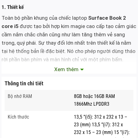
1. Thiết kế
Toàn bộ phần khung của chiếc laptop
Surface Book 2
core i5
được tạo bởi hợp kim magie cao cấp tạo cảm giác
cầm nắm chắc chắn cũng như làm tăng thêm vẻ sang
trọng, quý phái. Sự thay đổi lớn nhất trên thiết kế là nằm
tại hệ thống bản lề đặc biệt. Nó cho phép người dùng tháo
rời phần bàn phím và màn hình chỉ với một phím bấm.
Không còn cảm giác thiếu vững vàng như trên thể hệ cũ,
Xem thêm
phần bản lề của Surface Book 2 đã được hãng Microsoft
Thông tin chi tiết
gia cố và hoàn thiện lại giúp nó trở nên cứng cáp hơn, ít bị
rung lắc khi gõ bàn phím.
Bộ nhớ RAM
8GB hoặc 16GB RAM
1866Mhz LPDDR3
2. Cấu hình
Kích thước
13,5 ”(i5): 312 x 232 x 13 –
Nói về cấu hình, bản 13,5″ sử dụng chip Intel Core i5. Lưu ý
23 (mm) 13,5 ”(i7): 312 x
đây là chip Core thế hệ 8 nên mặc dù nó là dòng tiết kiệm
232 x 15 – 23 (mm) 15 ”(i7):
điện nhưng vẫn có 4 nhân, trước đâu U-Series chỉ toàn 2