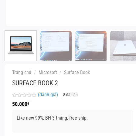
Trang chủ
/
Microsoft
/
Surface Book
SURFACE BOOK 2
(đánh giá)
8
đã bán
Được
50.000
¥
xếp
hạng
0
Like new 99%, BH 3 tháng, free ship.
5
sao