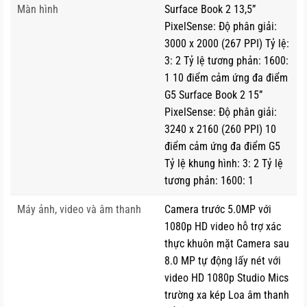
Màn hình
Surface Book 2 13,5”
dụng tối đa sức mạnh phần cứng, thời lượng pin cung cấp
PixelSense: Độ phân giải:
lên đến 17 giờ.
3000 x 2000 (267 PPI) Tỷ lệ:
3: 2 Tỷ lệ tương phản: 1600:
1 10 điểm cảm ứng đa điểm
G5 Surface Book 2 15”
PixelSense: Độ phân giải:
3240 x 2160 (260 PPI) 10
điểm cảm ứng đa điểm G5
Tỷ lệ khung hình: 3: 2 Tỷ lệ
tương phản: 1600: 1
Máy ảnh, video và âm thanh
Camera trước 5.0MP với
1080p HD video hỗ trợ xác
thực khuôn mặt Camera sau
– Tablet Mode: Tách rời màn hình và bàn phím thành
8.0 MP tự động lấy nét với
tablet thực thụ, tăng tính di động và vẫn mang trong mình
video HD 1080p Studio Mics
vi xử lý mạnh mẽ Intel Core i5.
trường xa kép Loa âm thanh