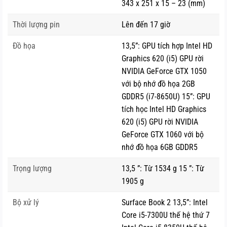
343 x 251 x 15 – 23 (mm)
nhân mà thôi. RAM của máy là 8GB, tùy chọn SSD 128GB,
máy cũng được trang bị GPU rời. Như vậy, cấu hình chính là
Thời lượng pin
Lên đến 17 giờ
sự thay đổi đáng chú ý nhất trên Surface Book 2017 13,5
Đồ họa
13,5”: GPU tích hợp Intel HD
inch so với thế hệ đầu tiên.
Graphics 620 (i5) GPU rời
NVIDIA GeForce GTX 1050
với bộ nhớ đồ họa 2GB
GDDR5 (i7-8650U) 15”: GPU
tích học Intel HD Graphics
620 (i5) GPU rời NVIDIA
GeForce GTX 1060 với bộ
nhớ đồ họa 6GB GDDR5
Trọng lượng
13,5 ”: Từ 1534 g 15 ”: Từ
1905 g
Bộ xử lý
Surface Book 2 13,5”: Intel
Core i5-7300U thế hệ thứ 7