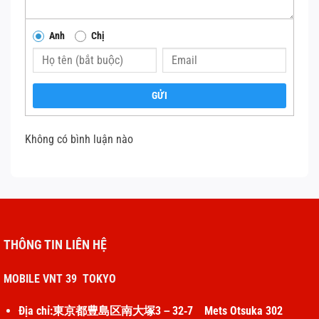
13,5 ”(i5): 312 x 232 x 13 – 23 (mm)
Anh
Chị
13,5 ”(i7): 312 x 232 x 15 – 23 (mm)
Kích thước
15 ”(i7): 343 x 251 x 15 – 23 (mm)
GỬI
Thời lượng pin
Lên đến 17 giờ
13,5”:
Không có bình luận nào
GPU tích hợp Intel HD Graphics 620 (i5)
GPU rời NVIDIA GeForce GTX 1050 với bộ
nhớ đồ họa 2GB GDDR5 (i7-8650U)
Đồ họa
15”:
GPU tích học Intel HD Graphics 620 (i5)
THÔNG TIN LIÊN HỆ
GPU rời NVIDIA GeForce GTX 1060 với bộ
nhớ đồ họa 6GB GDDR5
MOBILE VNT 39 TOKYO
13,5 ”: Từ 1534 g
Địa chỉ:東京都豊島区南大塚3－32‐7 Mets Otsuka 302
Trọng lượng