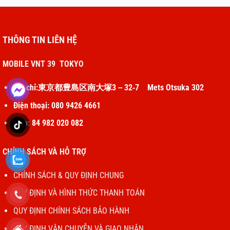
THÔNG TIN LIÊN HỆ
MOBILE VNT 39 TOKYO
Địa chỉ:東京都豊島区南大塚3－32‐7 Mets Otsuka 302
Điện thoại: 080 9426 4661
Zalo: 84 982 020 082
CHÍNH SÁCH VÀ HỖ TRỢ
CHÍNH SÁCH & QUY ĐỊNH CHUNG
QUY ĐỊNH VÀ HÌNH THỨC THANH TOÁN
QUY ĐỊNH CHÍNH SÁCH BẢO HÀNH
QUY ĐỊNH VẬN CHUYỄN VÀ GIAO NHẬN