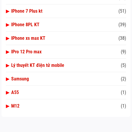
▶
IPhone 7 Plus kt
(51)
▶
IPhone 8PL KT
(39)
▶
IPhone xs max KT
(38)
▶
IPro 12 Pro max
(9)
▶
Lý thuyết KT điện tử mobile
(5)
▶
Samsung
(2)
▶
A55
(1)
▶
M12
(1)