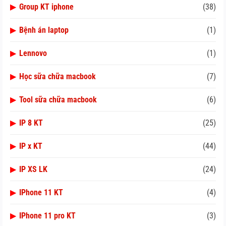
▶
Group KT iphone
(38)
▶
Bệnh án laptop
(1)
▶
Lennovo
(1)
▶
Học sữa chữa macbook
(7)
▶
Tool sữa chữa macbook
(6)
▶
IP 8 KT
(25)
▶
IP x KT
(44)
▶
IP XS LK
(24)
▶
IPhone 11 KT
(4)
▶
IPhone 11 pro KT
(3)