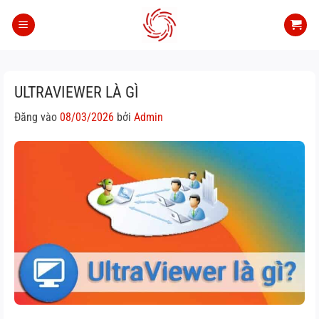
Bỏ
qua
nội
dung
ULTRAVIEWER LÀ GÌ
Đăng vào
08/03/2026
bởi
Admin