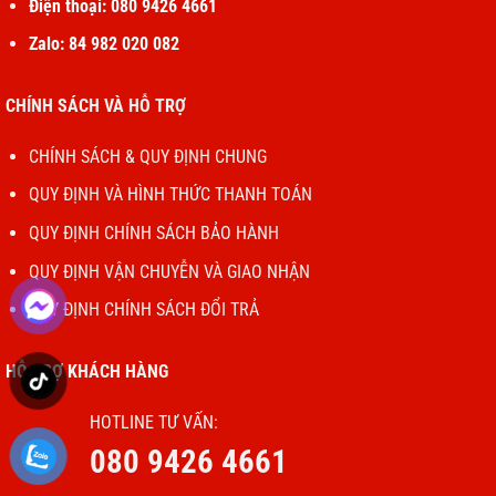
Điện thoại: 080 9426 4661
Zalo: 84 982 020 082
CHÍNH SÁCH VÀ HỖ TRỢ
CHÍNH SÁCH & QUY ĐỊNH CHUNG
QUY ĐỊNH VÀ HÌNH THỨC THANH TOÁN
QUY ĐỊNH CHÍNH SÁCH BẢO HÀNH
QUY ĐỊNH VẬN CHUYỄN VÀ GIAO NHẬN
QUY ĐỊNH CHÍNH SÁCH ĐỔI TRẢ
HỖ TRỢ KHÁCH HÀNG
HOTLINE TƯ VẤN:
080 9426 4661