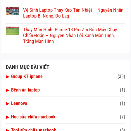
Vệ Sinh Laptop Thay Keo Tản Nhiệt – Nguyên Nhân
Laptop Bị Nóng, Đơ Lag
Thay Màn Hình iPhone 13 Pro Zin Bóc Máy Chạy
Chẩn Đoán – Nguyên Nhân Lỗi Xanh Màn Hình,
Trắng Màn Hình
DANH MỤC BÀI VIẾT
▶
Group KT iphone
(38)
▶
Bệnh án laptop
(1)
▶
Lennovo
(1)
▶
Học sữa chữa macbook
(7)
▶
Tool sữa chữa macbook
(6)