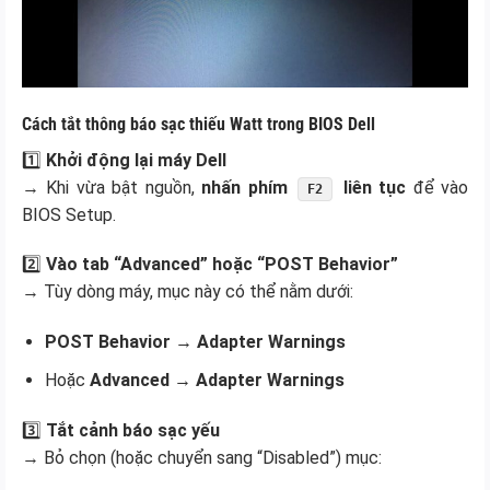
Cách tắt thông báo sạc thiếu Watt trong BIOS Dell
1️⃣
Khởi động lại máy Dell
→ Khi vừa bật nguồn,
nhấn phím
liên tục
để vào
F2
BIOS Setup.
2️⃣
Vào tab “Advanced” hoặc “POST Behavior”
→ Tùy dòng máy, mục này có thể nằm dưới:
POST Behavior → Adapter Warnings
Hoặc
Advanced → Adapter Warnings
3️⃣
Tắt cảnh báo sạc yếu
→ Bỏ chọn (hoặc chuyển sang “Disabled”) mục: