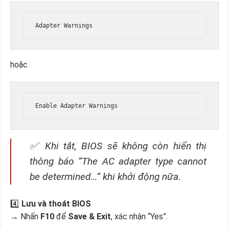
hoặc
✅ Khi tắt, BIOS sẽ không còn hiển thị
thông báo “The AC adapter type cannot
be determined…” khi khởi động nữa.
4️⃣
Lưu và thoát BIOS
→ Nhấn
F10
để
Save & Exit
, xác nhận “Yes”.