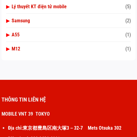
▶
Lý thuyết KT điện tử mobile
(5)
▶
Samsung
(2)
▶
A55
(1)
▶
M12
(1)
THÔNG TIN LIÊN HỆ
MOBILE VNT 39 TOKYO
Địa chỉ:東京都豊島区南大塚3－32‐7 Mets Otsuka 302