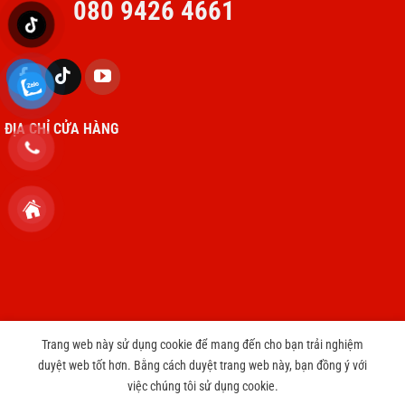
080 9426 4661
ĐỊA CHỈ CỬA HÀNG
Trang web này sử dụng cookie để mang đến cho bạn trải nghiệm
duyệt web tốt hơn. Bằng cách duyệt trang web này, bạn đồng ý với
Copyright 2026 © cameravnt39.com
việc chúng tôi sử dụng cookie.