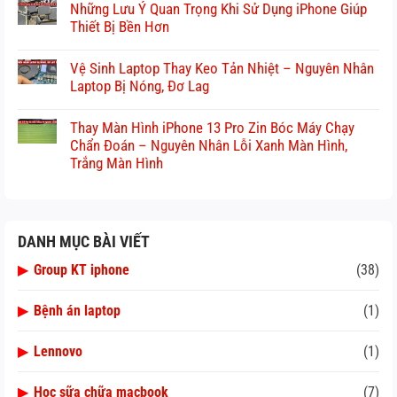
Những Lưu Ý Quan Trọng Khi Sử Dụng iPhone Giúp
Thiết Bị Bền Hơn
Vệ Sinh Laptop Thay Keo Tản Nhiệt – Nguyên Nhân
Laptop Bị Nóng, Đơ Lag
Thay Màn Hình iPhone 13 Pro Zin Bóc Máy Chạy
Chẩn Đoán – Nguyên Nhân Lỗi Xanh Màn Hình,
Trắng Màn Hình
DANH MỤC BÀI VIẾT
▶
Group KT iphone
(38)
▶
Bệnh án laptop
(1)
▶
Lennovo
(1)
▶
Học sữa chữa macbook
(7)