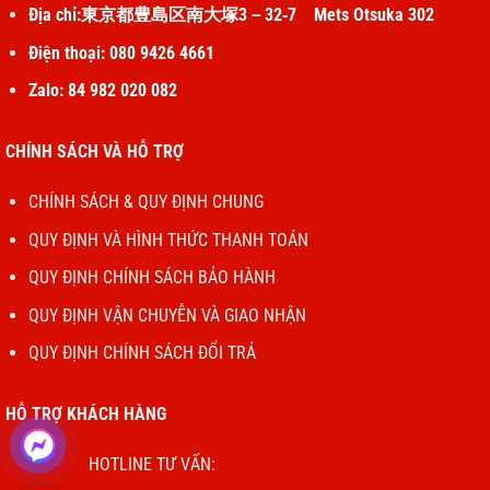
Địa chỉ:東京都豊島区南大塚3－32‐7 Mets Otsuka 302
Điện thoại: 080 9426 4661
Zalo: 84 982 020 082
CHÍNH SÁCH VÀ HỖ TRỢ
CHÍNH SÁCH & QUY ĐỊNH CHUNG
QUY ĐỊNH VÀ HÌNH THỨC THANH TOÁN
QUY ĐỊNH CHÍNH SÁCH BẢO HÀNH
QUY ĐỊNH VẬN CHUYỄN VÀ GIAO NHẬN
QUY ĐỊNH CHÍNH SÁCH ĐỔI TRẢ
HỖ TRỢ KHÁCH HÀNG
HOTLINE TƯ VẤN: