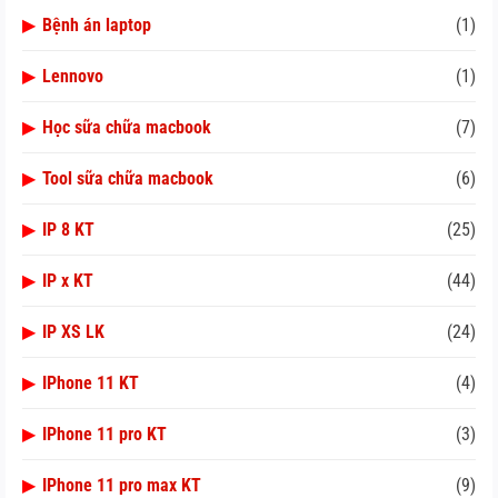
▶
Bệnh án laptop
(1)
▶
Lennovo
(1)
▶
Học sữa chữa macbook
(7)
▶
Tool sữa chữa macbook
(6)
▶
IP 8 KT
(25)
▶
IP x KT
(44)
▶
IP XS LK
(24)
▶
IPhone 11 KT
(4)
▶
IPhone 11 pro KT
(3)
▶
IPhone 11 pro max KT
(9)