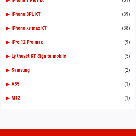
▶
IPhone 7 Plus kt
(51)
▶
IPhone 8PL KT
(39)
▶
IPhone xs max KT
(38)
▶
IPro 12 Pro max
(9)
▶
Lý thuyết KT điện tử mobile
(5)
▶
Samsung
(2)
▶
A55
(1)
▶
M12
(1)