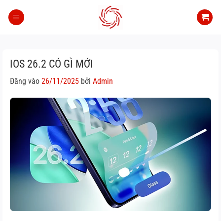
Bỏ
qua
nội
dung
IOS 26.2 CÓ GÌ MỚI
Đăng vào
26/11/2025
bởi
Admin