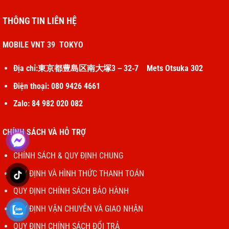
THÔNG TIN LIÊN HỆ
MOBILE VNT 39 TOKYO
Địa chỉ:東京都豊島区南大塚3－32‐7 Mets Otsuka 302
Điện thoại: 080 9426 4661
Zalo: 84 982 020 082
CHÍNH SÁCH VÀ HỖ TRỢ
CHÍNH SÁCH & QUY ĐỊNH CHUNG
QUY ĐỊNH VÀ HÌNH THỨC THANH TOÁN
QUY ĐỊNH CHÍNH SÁCH BẢO HÀNH
QUY ĐỊNH VẬN CHUYỄN VÀ GIAO NHẬN
QUY ĐỊNH CHÍNH SÁCH ĐỔI TRẢ