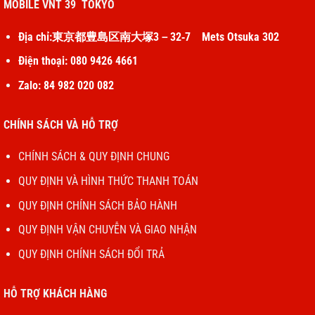
MOBILE VNT 39 TOKYO
Địa chỉ:東京都豊島区南大塚3－32‐7 Mets Otsuka 302
Điện thoại: 080 9426 4661
Zalo: 84 982 020 082
CHÍNH SÁCH VÀ HỖ TRỢ
CHÍNH SÁCH & QUY ĐỊNH CHUNG
QUY ĐỊNH VÀ HÌNH THỨC THANH TOÁN
QUY ĐỊNH CHÍNH SÁCH BẢO HÀNH
QUY ĐỊNH VẬN CHUYỄN VÀ GIAO NHẬN
QUY ĐỊNH CHÍNH SÁCH ĐỔI TRẢ
HỖ TRỢ KHÁCH HÀNG