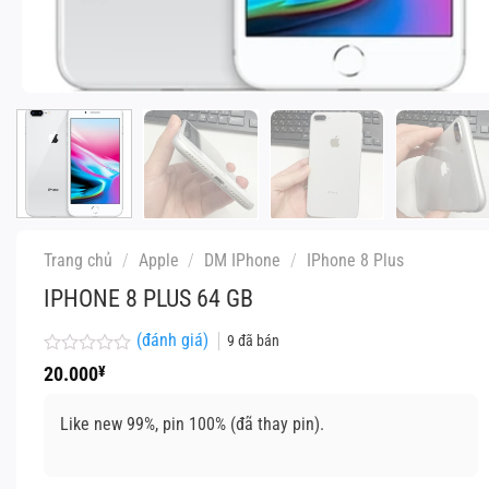
Trang chủ
/
Apple
/
DM IPhone
/
IPhone 8 Plus
IPHONE 8 PLUS 64 GB
(đánh giá)
9
đã bán
Được
20.000
¥
xếp
hạng
0
Like new 99%, pin 100% (đã thay pin).
5
sao