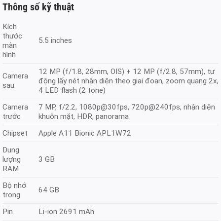
Thông số kỹ thuật
Kích
thước
5.5 inches
màn
hình
12 MP (f/1.8, 28mm, OIS) + 12 MP (f/2.8, 57mm), tự
Camera
động lấy nét nhận diện theo giai đoạn, zoom quang 2x,
sau
4 LED flash (2 tone)
Camera
7 MP, f/2.2, 1080p@30fps, 720p@240fps, nhận diện
trước
khuôn mặt, HDR, panorama
Chipset
Apple A11 Bionic APL1W72
Dung
lượng
3 GB
RAM
Bộ nhớ
64 GB
trong
Pin
Li-ion 2691 mAh