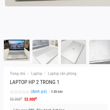
Trang chủ
/
Laptop
/
Laptop văn phòng
LAPTOP HP 2 TRONG 1
(đánh giá)
3
đã bán
Được
Giá
Giá
¥
¥
55.000
52.000
xếp
gốc
hiện
hạng
là:
tại
0