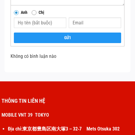
Anh
Chị
GỬI
Không có bình luận nào
THÔNG TIN LIÊN HỆ
MOBILE VNT 39 TOKYO
Địa chỉ:東京都豊島区南大塚3－32‐7 Mets Otsuka 302