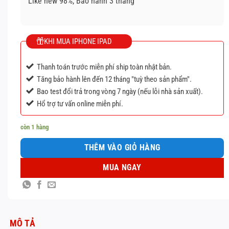
Like new 98%, Bảo hành 3 tháng
55.000¥.
là:
5
52.000¥.
sao
KHI MUA IPHONE IPAD
Thanh toán trước miễn phí ship toàn nhật bản.
Tăng bảo hành lên đến 12 tháng "tuỳ theo sản phẩm".
Bao test đổi trả trong vòng 7 ngày (nếu lỗi nhà sản xuất).
Hổ trợ tư vấn online miễn phí.
còn 1 hàng
THÊM VÀO GIỎ HÀNG
MUA NGAY
MÔ TẢ