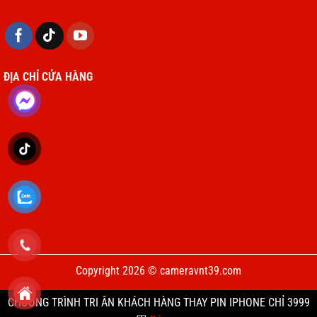
ĐỊA CHỈ CỬA HÀNG
Copyright 2026 © cameravnt39.com
CHƯƠNG TRÌNH TRI ÂN KHÁCH HÀNG THAY PIN IPHONE CHỈ 3999