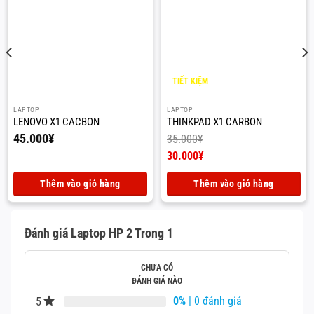
TIẾT KIỆM
5.000
¥
LAPTOP
LAPTOP
LENOVO X1 CACBON
THINKPAD X1 CARBON
45.000
¥
35.000
¥
Giá
30.000
¥
gốc
Giá
là:
hiện
Thêm vào giỏ hàng
Thêm vào giỏ hàng
35.000¥.
tại
là:
30.000¥.
Đánh giá Laptop HP 2 Trong 1
CHƯA CÓ
ĐÁNH GIÁ NÀO
0%
| 0 đánh giá
5