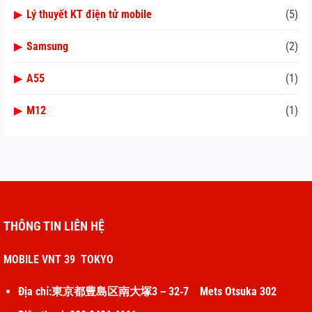
▶
Lý thuyết KT điện tử mobile
(5)
▶
Samsung
(2)
▶
A55
(1)
▶
M12
(1)
THÔNG TIN LIÊN HỆ
MOBILE VNT 39 TOKYO
Địa chỉ:東京都豊島区南大塚3－32‐7 Mets Otsuka 302