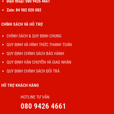
Điện thoại: 080 9426 4661
Zalo: 84 982 020 082
CHÍNH SÁCH VÀ HỖ TRỢ
CHÍNH SÁCH & QUY ĐỊNH CHUNG
QUY ĐỊNH VÀ HÌNH THỨC THANH TOÁN
QUY ĐỊNH CHÍNH SÁCH BẢO HÀNH
QUY ĐỊNH VẬN CHUYỄN VÀ GIAO NHẬN
QUY ĐỊNH CHÍNH SÁCH ĐỔI TRẢ
HỖ TRỢ KHÁCH HÀNG
HOTLINE TƯ VẤN:
080 9426 4661