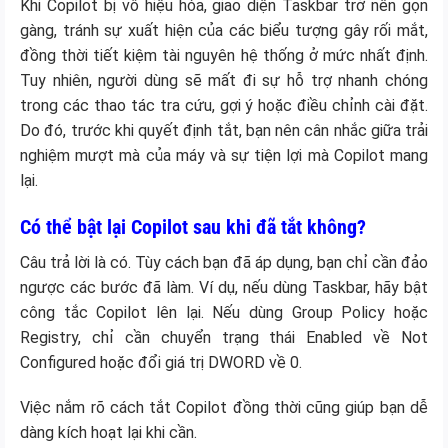
Khi Copilot bị vô hiệu hóa, giao diện Taskbar trở nên gọn
gàng, tránh sự xuất hiện của các biểu tượng gây rối mắt,
đồng thời tiết kiệm tài nguyên hệ thống ở mức nhất định.
Tuy nhiên, người dùng sẽ mất đi sự hỗ trợ nhanh chóng
trong các thao tác tra cứu, gợi ý hoặc điều chỉnh cài đặt.
Do đó, trước khi quyết định tắt, bạn nên cân nhắc giữa trải
nghiệm mượt mà của máy và sự tiện lợi mà Copilot mang
lại.
Có thể bật lại Copilot sau khi đã tắt không?
Câu trả lời là có. Tùy cách bạn đã áp dụng, bạn chỉ cần đảo
ngược các bước đã làm. Ví dụ, nếu dùng Taskbar, hãy bật
công tắc Copilot lên lại. Nếu dùng Group Policy hoặc
Registry, chỉ cần chuyển trạng thái Enabled về Not
Configured hoặc đổi giá trị DWORD về 0.
Việc nắm rõ cách tắt Copilot đồng thời cũng giúp bạn dễ
dàng kích hoạt lại khi cần.