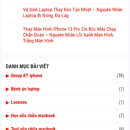
Vệ Sinh Laptop Thay Keo Tản Nhiệt – Nguyên Nhân
Laptop Bị Nóng, Đơ Lag
Thay Màn Hình iPhone 13 Pro Zin Bóc Máy Chạy
Chẩn Đoán – Nguyên Nhân Lỗi Xanh Màn Hình,
Trắng Màn Hình
DANH MỤC BÀI VIẾT
▶
Group KT iphone
(38)
▶
Bệnh án laptop
(1)
▶
Lennovo
(1)
▶
Học sữa chữa macbook
(7)
▶
Tool sữa chữa macbook
(6)