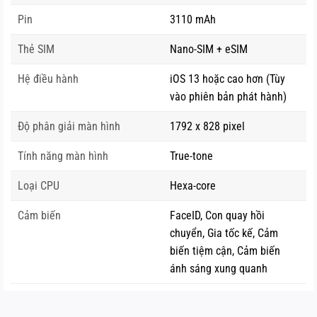
phẩm này. Bên cạnh đó, camera sau của iPhone 11 Pro
Pin
3110 mAh
được bổ sung thêm 1 camera telephoto 12MP giúp các
Thẻ SIM
Nano-SIM + eSIM
bức ảnh được sắc nét hơn.
Hệ điều hành
iOS 13 hoặc cao hơn (Tùy
iPhone 11 Pro Max
vào phiên bản phát hành)
Độ phân giải màn hình
1792 x 828 pixel
Tính năng màn hình
True-tone
Loại CPU
Hexa-core
Cảm biến
FaceID, Con quay hồi
chuyển, Gia tốc kế, Cảm
biến tiệm cận, Cảm biến
ánh sáng xung quanh
iPhone 11 Pro Max có kích thước lớn nhất trong 3 dòng