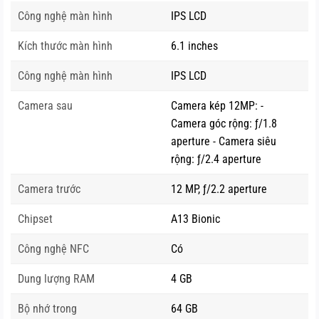
Công nghệ màn hình
IPS LCD
Kích thước màn hình
6.1 inches
Công nghệ màn hình
IPS LCD
Camera sau
Camera kép 12MP: -
Camera góc rộng: ƒ/1.8
aperture - Camera siêu
rộng: ƒ/2.4 aperture
iPhone 11 Pro là phiên bản có kích thước màn hình nhỏ
nhất, chỉ 5.8 inch. Tuy nhiên, màn hình của iPhone 11 Pro là
Camera trước
12 MP, ƒ/2.2 aperture
công nghệ Super Retina XDR hiện đại nhất của hãng Apple,
Chipset
A13 Bionic
đem lại khả năng hiển thị đỉnh cao ngoài ánh sáng mặt
trời với độ tương phản tốt, mang lại trải nghiệm hình ảnh
Công nghệ NFC
Có
chân thực cho người dùng.
Dung lượng RAM
4 GB
Khi nhắc đến iPhone 11 Pro, hầu hết mọi người đều ấn
Bộ nhớ trong
64 GB
tượng với màu xanh bóng đêm – biểu tượng của sản