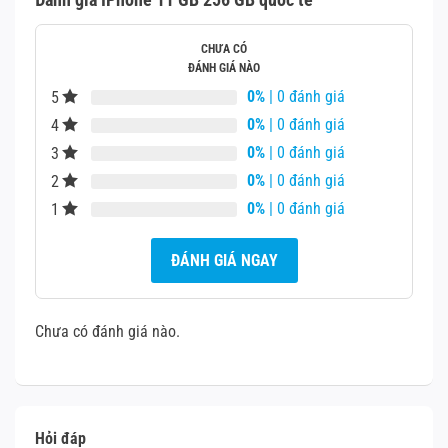
Ưu điểm
Nhược điểm
Thiết kế nhỏ gọn.
CHƯA CÓ
ĐÁNH GIÁ NÀO
Giá thành hợp lý.
0%
| 0 đánh giá
5
Tốc độ sạc nhanh.
Chưa có USB Type
0%
| 0 đánh giá
4
Hình ảnh chân thực và sắc nét.
C.
0%
| 0 đánh giá
3
Hiệu năng ổn định và mạnh mẽ.
Không hỗ trợ kết
0%
| 0 đánh giá
2
nối 5G.
Bộ camera kép và chế độ chụp Night Mode
hiện đại.
0%
| 0 đánh giá
1
Khả năng kháng bụi và kháng nước tốt, đạt
chuẩn IP68.
ĐÁNH GIÁ NGAY
Ưu điểm
Chưa có đánh giá nào.
Hỏi đáp