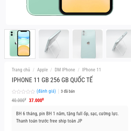
Trang chủ
/
Apple
/
DM IPhone
/
IPhone 11
IPHONE 11 GB 256 GB QUỐC TẾ
(đánh giá)
3
đã bán
Được
Giá
Giá
¥
¥
40.000
37.000
xếp
gốc
hiện
hạng
là:
tại
0
BH 6 tháng, pin BH 1 năm, tặng full ốp, sạc, cường lực.
40.000¥.
là:
5
37.000¥.
Thanh toán trước free ship toàn JP
sao