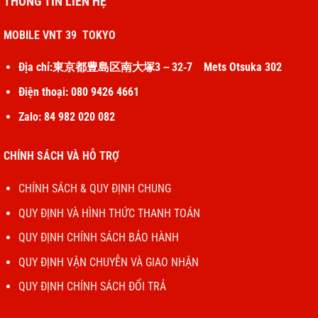
THÔNG TIN LIÊN HỆ
Giá thành hợp lý
MOBILE VNT 39 TOKYO
Địa chỉ:東京都豊島区南大塚3－32‐7 Mets Otsuka 302
Năm 2019, Apple tung iPhone 11 ra toàn cầu với mức giá
dự kiến là khoảng 16 triệu cho phiên bản 64GB. Hiện nay,
Điện thoại: 080 9426 4661
chiếc iPhone 11 có giá khoảng 9 triệu cho phiên bản 64GB
Zalo: 84 982 020 082
và 10,5 triệu cho phiên bản 128GB. Có thể thấy ở thời
điểm hiện tại thì mức giá của iPhone 11 đã hạ khá nhiều
CHÍNH SÁCH VÀ HỖ TRỢ
so với ban đầu.
CHÍNH SÁCH & QUY ĐỊNH CHUNG
Lưu ý:
Mức giá được đề cập chỉ mang tính chất tham
QUY ĐỊNH VÀ HÌNH THỨC THANH TOÁN
khảo, mức giá thực tế có thể thay đổi tuỳ theo thời điểm
trong năm, nơi bán và chính sách khuyến mãi của cửa
QUY ĐỊNH CHÍNH SÁCH BẢO HÀNH
hàng.
QUY ĐỊNH VẬN CHUYỄN VÀ GIAO NHẬN
QUY ĐỊNH CHÍNH SÁCH ĐỔI TRẢ
Dung lượng pin lớn