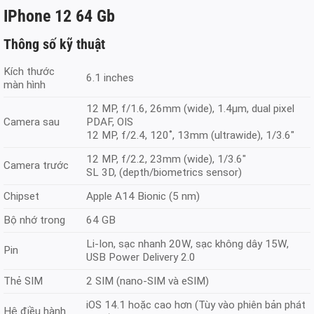
IPhone 12 64 Gb
Thông số kỹ thuật
Kích thước
6.1 inches
màn hình
12 MP, f/1.6, 26mm (wide), 1.4µm, dual pixel
Camera sau
PDAF, OIS
12 MP, f/2.4, 120˚, 13mm (ultrawide), 1/3.6″
12 MP, f/2.2, 23mm (wide), 1/3.6″
Camera trước
SL 3D, (depth/biometrics sensor)
Chipset
Apple A14 Bionic (5 nm)
Bộ nhớ trong
64 GB
Li-Ion, sạc nhanh 20W, sạc không dây 15W,
Pin
USB Power Delivery 2.0
Thẻ SIM
2 SIM (nano‑SIM và eSIM)
iOS 14.1 hoặc cao hơn (Tùy vào phiên bản phát
Hệ điều hành