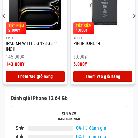
TIẾT KIỆM
TIẾT KIỆM
2.000
¥
1.000
¥
APPLE
APPLE
IPAD M4 WIFFI 5 G 128 GB 11
PIN IPHONE 14
INCH
145.000
¥
6.000
¥
Giá
Giá
143.000
¥
5.000
¥
gốc
Giá
gốc
Giá
là:
hiện
là:
hiện
Thêm vào giỏ hàng
Thêm vào giỏ hàng
145.000¥.
tại
6.000¥.
tại
là:
là:
143.000¥.
5.000¥.
Đánh giá IPhone 12 64 Gb
CHƯA CÓ
ĐÁNH GIÁ NÀO
0%
| 0 đánh giá
5
0%
| 0 đánh giá
4