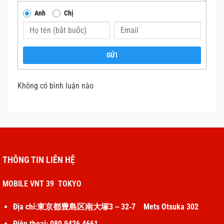
Anh
Chị
GỬI
Không có bình luận nào
THÔNG TIN LIÊN HỆ
MOBILE VNT 39 TOKYO
Địa chỉ:東京都豊島区南大塚3－32‐7 Mets Otsuka 302
Điện thoại: 080 9426 4661