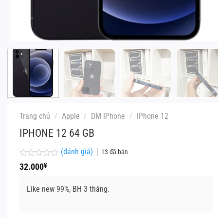
Trang chủ
/
Apple
/
DM IPhone
/
IPhone 12
IPHONE 12 64 GB
(đánh giá)
13
đã bán
Được
32.000
¥
xếp
hạng
0
Like new 99%, BH 3 tháng.
5
sao