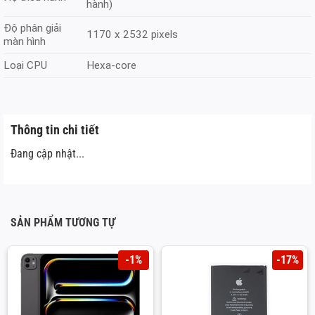
hành)
Độ phân giải
1170 x 2532 pixels
màn hình
Loại CPU
Hexa-core
Thông tin chi tiết
Đang cập nhật...
SẢN PHẨM TƯƠNG TỰ
-1%
-17%