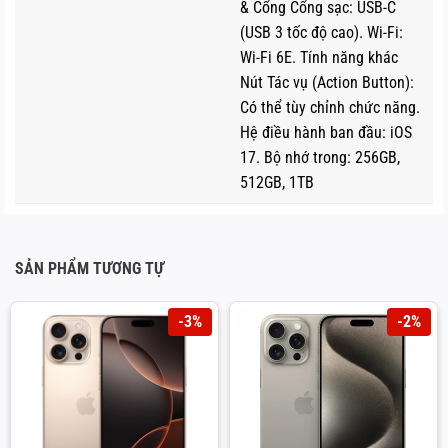
ảnh vẫn rõ nét ngay cả dưới ánh nắng gay gắt.
& Cổng Cổng sạc: USB-C
(USB 3 tốc độ cao). Wi-Fi:
Wi-Fi 6E. Tính năng khác
Nút Tác vụ (Action Button):
Có thể tùy chỉnh chức năng.
Hệ điều hành ban đầu: iOS
17. Bộ nhớ trong: 256GB,
512GB, 1TB
SẢN PHẨM TƯƠNG TỰ
Super Retina XDR 6.7 inch OLED là tấm nền hiển thị trên
-3%
-2%
iPhone 15 Pro Max
iPhone 15 ProMax
còn hỗ trợ các công nghệ hiện đại
như
HDR10, True Tone và dải màu rộng P3
, giúp tái tạo