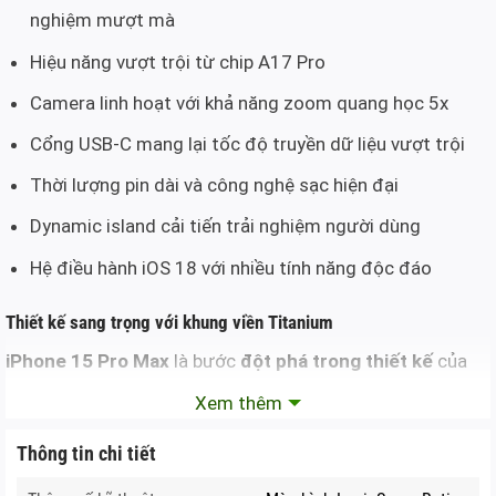
nghiệm mượt mà
Hiệu năng vượt trội từ chip A17 Pro
Camera linh hoạt với khả năng zoom quang học 5x
Cổng USB-C mang lại tốc độ truyền dữ liệu vượt trội
Thời lượng pin dài và công nghệ sạc hiện đại
Dynamic island cải tiến trải nghiệm người dùng
Hệ điều hành iOS 18 với nhiều tính năng độc đáo
Thiết kế sang trọng với khung viền Titanium
iPhone 15 Pro Max
là bước
đột phá trong thiết kế
của
Apple khi lần đầu tiên sử dụng
chất liệu TITANIUM
. Đây là
Xem thêm
vật liệu cao cấp thường được ứng dụng trong công
nghiệp hàng không và vũ trụ. Khung viền titanium mang
Thông tin chi tiết
đến độ bền vượt trội, giúp giảm đáng kể trọng lượng máy,