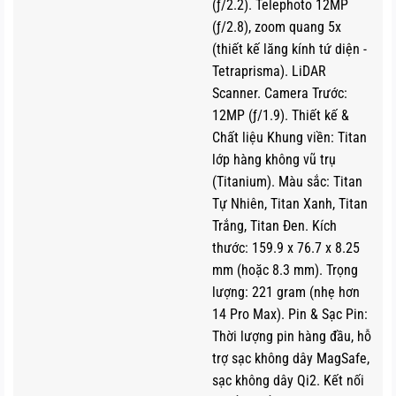
(ƒ/2.2). Telephoto 12MP
Mặt trước được bảo vệ bởi kính Ceramic Shield, loại kính
(ƒ/2.8), zoom quang 5x
siêu bền, chống trầy xước tốt nhất hiện nay. Mặt lưng
(thiết kế lăng kính tứ diện -
bằng kính nhám cao cấp, vừa chống bám vân tay vừa tạo
Tetraprisma). LiDAR
vẻ ngoài tinh tế và sang trọng. Ngoài ra, iPhone 15 ProMax
Scanner. Camera Trước:
cung cấp các tùy chọn màu sắc độc đáo gồm Titan tự
12MP (ƒ/1.9). Thiết kế &
nhiên, Titan xanh, Titan trắng và Titan đen, giúp người
Chất liệu Khung viền: Titan
dùng dễ dàng chọn màu phù hợp với phong cách cá nhân.
lớp hàng không vũ trụ
(Titanium). Màu sắc: Titan
Màn hình OLED Super Retina XDR mang đến trải nghiệm mượt
Tự Nhiên, Titan Xanh, Titan
mà
Trắng, Titan Đen. Kích
thước: 159.9 x 76.7 x 8.25
Màn hình iPhone 15 Pro Max
có kích thước màn
6,7
mm (hoặc 8.3 mm). Trọng
inch
trang bị
Super Retina XDR OLED
tiên tiến nhất. Tấm
lượng: 221 gram (nhẹ hơn
nền này không chỉ mang lại hình ảnh sắc nét với độ phân
14 Pro Max). Pin & Sạc Pin:
giải 2796 x 1290 pixels và mật độ điểm ảnh 460 ppi mà
Thời lượng pin hàng đầu, hỗ
còn đảm bảo độ sáng vượt trội lên đến 2000 nits. Người
trợ sạc không dây MagSafe,
dùng vẫn sử dụng được điện thoại một cách dễ dàng, hình
sạc không dây Qi2. Kết nối