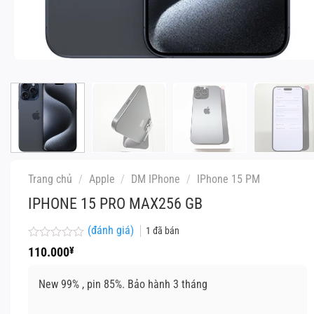
Trang chủ
/
Apple
/
DM IPhone
/
IPhone 15 PM
IPHONE 15 PRO MAX256 GB
(đánh giá)
1
đã bán
Được
110.000
¥
xếp
hạng
0
New 99% , pin 85%. Bảo hành 3 tháng
5
sao