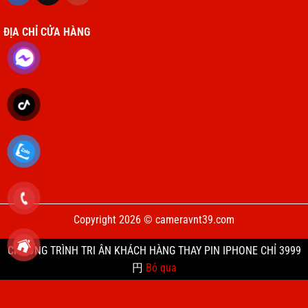
trên thế hệ trước. Camera có thể zoom đến 5x chụp được
ĐỊA CHỈ CỬA HÀNG
cả các chi tiết nhỏ từ xa mà vẫn giữ được chất lượng hình
ảnh. Khả năng quay video của máy cũng rất ấn tượng với
độ nét lên đến 4K@60fps kết hợp Photonic Engine, HDR 5
và Deep Fusion mang lại màu sắc rực rỡ, độ tương phản
cao và chi tiết sống động.
Cổng USB-C mang lại tốc độ truyền dữ liệu vượt trội
iPhone 15 Pro Max có sự chuyển đổi ở cổng USB-C nhằm
mang lại khả năng kết nối linh hoạt và hiệu suất cao. Với
tốc độ truyền tải dữ liệu lên đến 10Gbps, cổng USB-C giúp
Copyright 2026 © cameravnt39.com
bạn dễ dàng sao chép các tệp lớn như video 4K, ảnh RAW
chỉ trong vài giây. Ngoài ra, cổng này còn hỗ trợ sạc
CHƯƠNG TRÌNH TRI ÂN KHÁCH HÀNG THAY PIN IPHONE CHỈ 3999
ngược, cho phép iPhone 15 ProMax trở thành nguồn năng
円
Bỏ qua
lượng dự phòng để sạc các thiết bị khác.