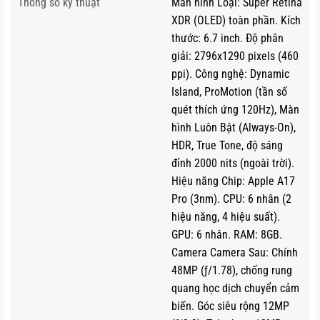
Thông số kỹ thuật
Màn hình Loại: Super Retina
chỉ còn 221g, nhẹ hơn so với các phiên bản trước dùng
XDR (OLED) toàn phần. Kích
thép không gỉ. Thiết kế này giúp người dùng không mỏi
thước: 6.7 inch. Độ phân
tay cả khi sử dụng cả ngày.
giải: 2796x1290 pixels (460
ppi). Công nghệ: Dynamic
Island, ProMotion (tần số
quét thích ứng 120Hz), Màn
hình Luôn Bật (Always-On),
HDR, True Tone, độ sáng
đỉnh 2000 nits (ngoài trời).
Hiệu năng Chip: Apple A17
Pro (3nm). CPU: 6 nhân (2
hiệu năng, 4 hiệu suất).
GPU: 6 nhân. RAM: 8GB.
Camera Camera Sau: Chính
48MP (ƒ/1.78), chống rung
iPhone 15 Pro Max là bước đột phá trong thiết kế của Apple
quang học dịch chuyển cảm
khi lần đầu tiên sử dụng chất liệu TITANIUM
biến. Góc siêu rộng 12MP