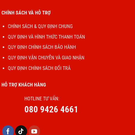
tưởng cho phong cảnh hoặc chụp nhóm.
CHÍNH SÁCH VÀ HỖ TRỢ
CHÍNH SÁCH & QUY ĐỊNH CHUNG
QUY ĐỊNH VÀ HÌNH THỨC THANH TOÁN
QUY ĐỊNH CHÍNH SÁCH BẢO HÀNH
QUY ĐỊNH VẬN CHUYỄN VÀ GIAO NHẬN
QUY ĐỊNH CHÍNH SÁCH ĐỔI TRẢ
HỖ TRỢ KHÁCH HÀNG
HOTLINE TƯ VẤN:
iPhone mới này có thể được xem như 1 chiếc máy ảnh
080 9426 4661
chuyên dụng cao cấp
Camera của iPhone 15 Promax hỗ trợ zoom quang học 5x
với telephoto 12MP, một bước tiến lớn so với zoom 3x