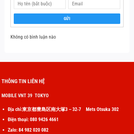
iPhone 15 Promax lên một đẳng cấp mới
Bộ vi xử lý 6 nhân gồm 2 nhân hiệu năng cao, xử lý các tác
GỬI
vụ nặng và 4 nhân tiết kiệm năng lượng dành cho các tác
vụ thông thường, giúp kéo dài thời lượng pin. Ngoài ra,
Không có bình luận nào
chip A17 Pro còn tích hợp khả năng xử lý AI mạnh mẽ. iP
15 Pro Max đã được cải thiện đáng kể hiệu suất của các
ứng dụng liên quan đến học máy và thực tế tăng cường
(AR).
THÔNG TIN LIÊN HỆ
Camera linh hoạt với khả năng zoom quang học 5x
Hệ thống camera trên iPhone 15 Pro Max đã được cải tiến
MOBILE VNT 39 TOKYO
để đáp ứng nhu cầu chụp ảnh và quay video chuyên
nghiệp. Camera chính 48MP với khẩu độ ƒ/1.78 mang lại
Địa chỉ:東京都豊島区南大塚3－32‐7 Mets Otsuka 302
hình ảnh sắc nét và rõ ràng đến từng chi tiết ngay cả
Điện thoại: 080 9426 4661
trong trường hợp ánh sáng yếu. Camera khẩu độ ƒ/2.2
Zalo: 84 982 020 082
góc rộng 12MP cho phép chụp ảnh toàn cảnh rộng lớn, lý