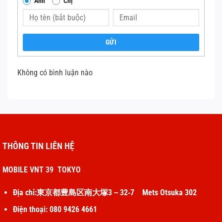
Anh
Chị
Nếu chỉ 1–2 phím hỏng → buộc thay cả topcase.
4.
Hàng lô – fake rất nhiều
GỬI
Trên thị trường có mâm “refurbished” hoặc “ép lại bàn
phím” giả zin.
Không có bình luận nào
Nhìn bề ngoài giống hệt, nhưng chất liệu mỏng hơn,
màu nhôm lệch nhẹ, gõ không êm và kêu “click” lớn.
4. Phân biệt mâm zin và mâm lô
ĐẶC
MÂM ZIN APPLE
MÂM LÔ / ÉP LẠI
THÔNG TIN LIÊN HỆ
ĐIỂM
Màu nhôm
Sáng, mịn, đồng đều
Hơi xỉn, lệch màu nhẹ
MOBILE VNT 39 TOKYO
Logo phím
In laser cực sắc
Hơi mờ hoặc lệch font
Địa chỉ:東京都豊島区南大塚3－32‐7 Mets Otsuka 302
Ánh sáng loang hoặc
Đèn phím
Sáng đều, không chói
lệch
Điện thoại: 080 9426 4661