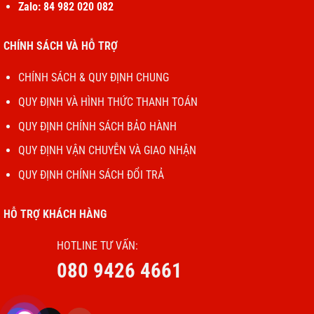
Cảm giác
Lạch cạch, thiếu độ
Zalo: 84 982 020 082
Êm, đều, không tiếng click
gõ
nảy
Nhôm
CHÍNH SÁCH VÀ HỖ TRỢ
Nặng, chắc, viền mịn
Nhôm nhẹ, dễ trầy
khung
CHÍNH SÁCH & QUY ĐỊNH CHUNG
Thường là pin Apple
Pin đi kèm
Pin lô, cell không đều
(A1964)
QUY ĐỊNH VÀ HÌNH THỨC THANH TOÁN
5. Kinh nghiệm khi thay
QUY ĐỊNH CHÍNH SÁCH BẢO HÀNH
Nên chọn cụm topcase zin tháo máy hoặc hàng
QUY ĐỊNH VẬN CHUYỄN VÀ GIAO NHẬN
Apple Service Pull
(tháo từ máy hư main).
QUY ĐỊNH CHÍNH SÁCH ĐỔI TRẢ
Yêu cầu kỹ thuật viên
vệ sinh main và thay keo tản
nhiệt
khi thay topcase — vì sẽ tháo toàn bộ máy.
HỖ TRỢ KHÁCH HÀNG
Sau khi thay,
reset SMC + NVRAM
để bàn phím và pin
HOTLINE TƯ VẤN:
đồng bộ lại.
080 9426 4661
6. Kết luận