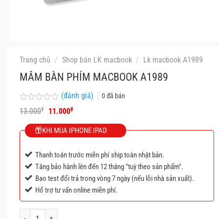
Trang chủ
/
Shop bán LK macbook
/
Lk macbook A1989
MÂM BÀN PHÍM MACBOOK A1989
(đánh giá)
0
đã bán
Được
Giá
Giá
¥
¥
13.000
11.000
xếp
gốc
hiện
hạng
là:
tại
KHI MUA IPHONE IPAD
0
13.000¥.
là:
5
11.000¥.
sao
Thanh toán trước miễn phí ship toàn nhật bản.
Tăng bảo hành lên đến 12 tháng "tuỳ theo sản phẩm".
Bao test đổi trả trong vòng 7 ngày (nếu lỗi nhà sản xuất).
Hổ trợ tư vấn online miễn phí.
Mâm bàn phím macbook A1989 số lượng