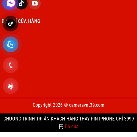
TỔNG KẾT
ĐÁNH GIÁ
💎 Chất lượng & độ bền
⭐⭐⭐⭐⭐
ĐỊA CHỈ CỬA HÀNG
⚡ Tương thích & ổn định
⭐⭐⭐⭐⭐
💸 Chi phí
⭐⭐⭐
🧰 Độ khó kỹ thuật
⭐⭐⭐⭐
🔧 Đáng thay nếu bàn phím bị liệt, pin chai
✅
Rất nên thay
hoặc mâm móp
mâm zin
Copyright 2026 © cameravnt39.com
CHƯƠNG TRÌNH TRI ÂN KHÁCH HÀNG THAY PIN IPHONE CHỈ 3999
円
Bỏ qua