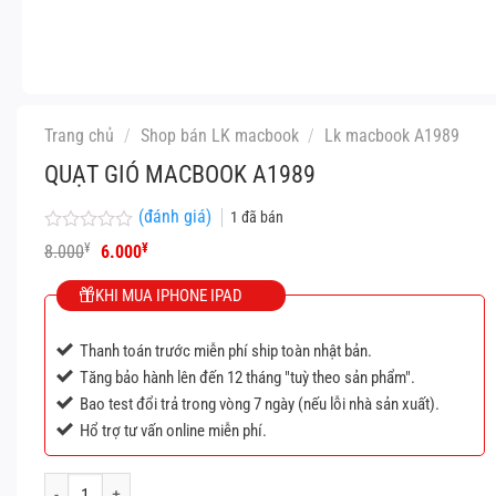
Trang chủ
/
Shop bán LK macbook
/
Lk macbook A1989
QUẠT GIÓ MACBOOK A1989
(đánh giá)
1
đã bán
Được
Giá
Giá
¥
¥
8.000
6.000
xếp
gốc
hiện
hạng
là:
tại
KHI MUA IPHONE IPAD
0
8.000¥.
là:
5
6.000¥.
sao
Thanh toán trước miễn phí ship toàn nhật bản.
Tăng bảo hành lên đến 12 tháng "tuỳ theo sản phẩm".
Bao test đổi trả trong vòng 7 ngày (nếu lỗi nhà sản xuất).
Hổ trợ tư vấn online miễn phí.
Quạt gió macbook A1989 số lượng