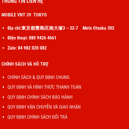
THÔNG TIN LIÊN HỆ
MOBILE VNT 39 TOKYO
Địa chỉ:東京都豊島区南大塚3－32‐7 Mets Otsuka 302
Điện thoại: 080 9426 4661
Zalo: 84 982 020 082
CHÍNH SÁCH VÀ HỖ TRỢ
CHÍNH SÁCH & QUY ĐỊNH CHUNG
QUY ĐỊNH VÀ HÌNH THỨC THANH TOÁN
QUY ĐỊNH CHÍNH SÁCH BẢO HÀNH
QUY ĐỊNH VẬN CHUYỄN VÀ GIAO NHẬN
QUY ĐỊNH CHÍNH SÁCH ĐỔI TRẢ