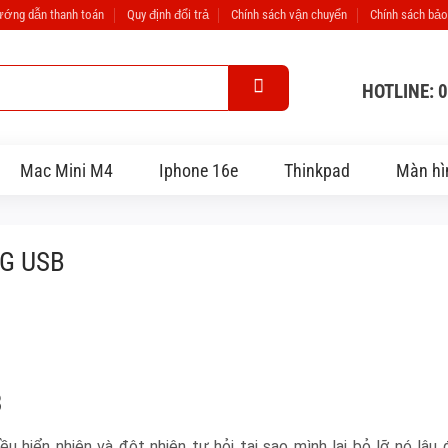
ớng dẫn thanh toán
Quy định đổi trả
Chính sách vận chuyển
Chính sách bảo
HOTLINE: 
Mac Mini M4
Iphone 16e
Thinkpad
Màn hì
G USB
B
u hiển nhiên và đột nhiên tự hỏi tại sao mình lại bỏ lỡ nó lâu