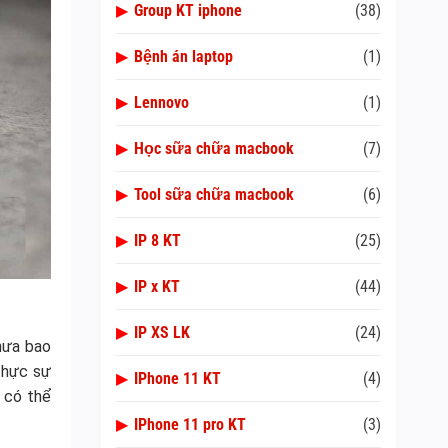
▶
Group KT iphone
(38)
▶
Bệnh án laptop
(1)
▶
Lennovo
(1)
▶
Học sữa chữa macbook
(7)
▶
Tool sữa chữa macbook
(6)
▶
IP 8 KT
(25)
▶
IP x KT
(44)
▶
IP XS LK
(24)
chưa bao
thực sự
▶
IPhone 11 KT
(4)
 có thể
▶
IPhone 11 pro KT
(3)