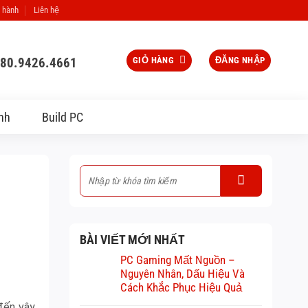
 hành
Liên hệ
080.9426.4661
GIỎ HÀNG
ĐĂNG NHẬP
nh
Build PC
BÀI VIẾT MỚI NHẤT
PC Gaming Mất Nguồn –
Nguyên Nhân, Dấu Hiệu Và
Cách Khắc Phục Hiệu Quả
 đến vậy