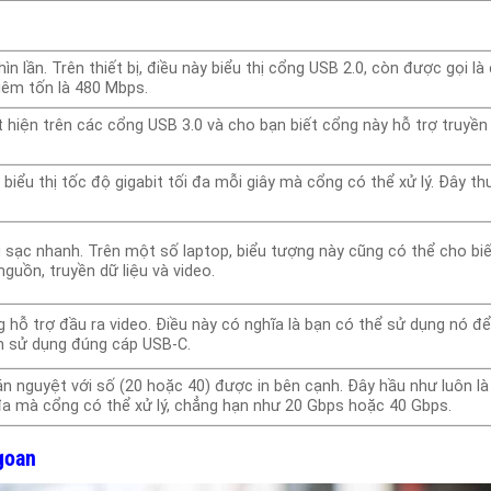
ìn lần. Trên thiết bị, điều này biểu thị cổng USB 2.0, còn được gọi là
iêm tốn là 480 Mbps.
t hiện trên các cổng USB 3.0 và cho bạn biết cổng này hỗ trợ truyền 
iểu thị tốc độ gigabit tối đa mỗi giây mà cổng có thể xử lý. Đây th
 sạc nhanh. Trên một số laptop, biểu tượng này cũng có thể cho bi
guồn, truyền dữ liệu và video.
 hỗ trợ đầu ra video. Điều này có nghĩa là bạn có thể sử dụng nó đ
n sử dụng đúng cáp USB-C.
 nguyệt với số (20 hoặc 40) được in bên cạnh. Đây hầu như luôn l
 đa mà cổng có thể xử lý, chẳng hạn như 20 Gbps hoặc 40 Gbps.
goan