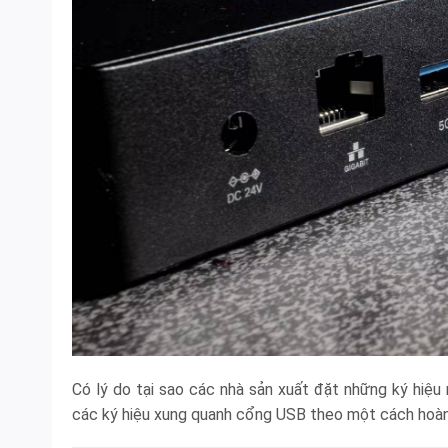
Có lý do tại sao các nhà sản xuất đặt những ký hiệu
các ký hiệu xung quanh cổng USB theo một cách hoàn