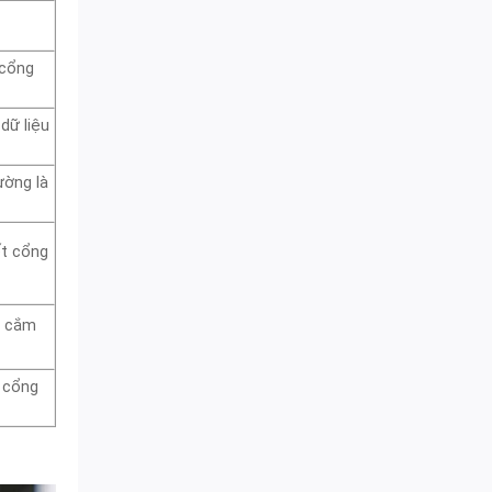
 cổng
dữ liệu
ường là
ết cổng
ể cắm
à cổng