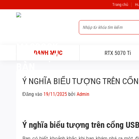
Bỏ
Trang chủ
Hư
qua
nội
Tìm
dung
kiếm:
DANH MỤC
RTX 5070 Ti
Ý NGHĨA BIỂU TƯỢNG TRÊN CỔN
Đăng vào
19/11/2025
bởi
Admin
Ý nghĩa biểu tượng trên cổng US
Bạn có biết khoảnh khắc khi bạn khám phá ra một điề