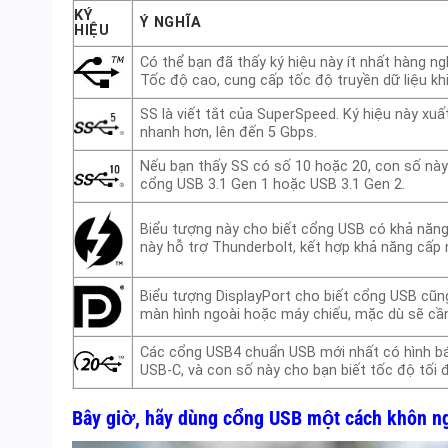
KÝ
Ý NGHĨA
HIỆU
Có thể bạn đã thấy ký hiệu này ít nhất hàng ngh
Tốc độ cao, cung cấp tốc độ truyền dữ liệu kh
SS là viết tắt của SuperSpeed. Ký hiệu này xuấ
nhanh hơn, lên đến 5 Gbps.
Nếu bạn thấy SS có số 10 hoặc 20, con số này b
cổng USB 3.1 Gen 1 hoặc USB 3.1 Gen 2.
Biểu tượng này cho biết cổng USB có khả năng
này hỗ trợ Thunderbolt, kết hợp khả năng cấp n
Biểu tượng DisplayPort cho biết cổng USB cũng
màn hình ngoài hoặc máy chiếu, mặc dù sẽ cầ
Các cổng USB4 chuẩn USB mới nhất có hình bán
USB-C, và con số này cho bạn biết tốc độ tối
Bây giờ, hãy dùng cổng USB một cách khôn n