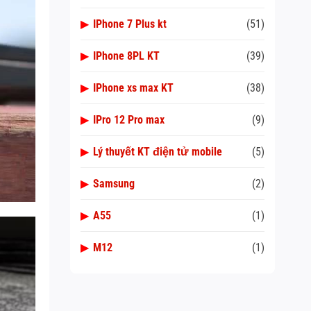
▶
IPhone 7 Plus kt
(51)
▶
IPhone 8PL KT
(39)
▶
IPhone xs max KT
(38)
▶
IPro 12 Pro max
(9)
▶
Lý thuyết KT điện tử mobile
(5)
▶
Samsung
(2)
▶
A55
(1)
▶
M12
(1)