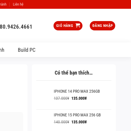
 hành
Liên hệ
080.9426.4661
GIỎ HÀNG
ĐĂNG NHẬP
nh
Build PC
Có thể bạn thích…
IPHONE 14 PRO MAX 256GB
Giá
Giá
137.000
¥
135.000
¥
gốc
hiện
là:
tại
137.000¥.
là:
IPHONE 15 PRO MAX 256 GB
135.000¥.
Giá
Giá
140.000
¥
135.000
¥
gốc
hiện