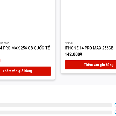
PRO MAX
APPLE
4 PRO MAX 256 GB QUỐC TẾ
IPHONE 14 PRO MAX 256GB
142.000
¥
¥
Thêm vào giỏ hàng
Thêm vào giỏ hàng
.
.