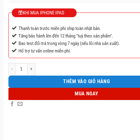
KHI MUA IPHONE IPAD
Thanh toán trước miễn phí ship toàn nhật bản.
Tăng bảo hành lên đến 12 tháng "tuỳ theo sản phẩm".
Bao test đổi trả trong vòng 7 ngày (nếu lỗi nhà sản xuất).
Hổ trợ tư vấn online miễn phí.
IPhone 14 Pro Max 512 Gb quốc tế số lượng
THÊM VÀO GIỎ HÀNG
MUA NGAY