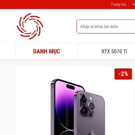
Bỏ
Trang chủ
H
qua
nội
Tìm
dung
kiếm:
DANH MỤC
RTX 5070 Ti
-2%