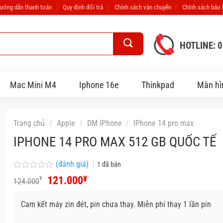
ướng dẫn thanh toán
Quy định đổi trả
Chính sách vận chuyển
Chính sách bảo
HOTLINE: 
Mac Mini M4
Iphone 16e
Thinkpad
Màn hì
Trang chủ
/
Apple
/
DM IPhone
/
IPhone 14 pro max
IPHONE 14 PRO MAX 512 GB QUỐC TẾ
(đánh giá)
1
đã bán
Được
Giá
Giá
121.000
¥
¥
124.000
xếp
gốc
hiện
hạng
là:
tại
0
Cam kết máy zin đét, pin chưa thay. Miễn phí thay 1 lần pin
124.000¥.
là:
5
121.000¥.
sao