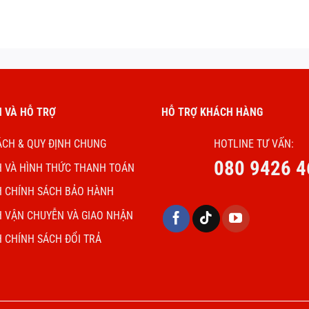
 VÀ HỖ TRỢ
HỖ TRỢ KHÁCH HÀNG
ÁCH & QUY ĐỊNH CHUNG
HOTLINE TƯ VẤN:
080 9426 4
H VÀ HÌNH THỨC THANH TOÁN
H CHÍNH SÁCH BẢO HÀNH
H VẬN CHUYỄN VÀ GIAO NHẬN
H CHÍNH SÁCH ĐỔI TRẢ