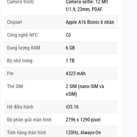
Camera trước
Camera selfie: 12 MP,
f/1.9, 23mm, PDAF
Chipset
Apple A16 Bionic 6 nhân
Công nghệ NFC
Có
Dung lượng RAM
6 GB
Bộ nhớ trong
1 TB
Pin
4323 mAh
Thẻ SIM
2 SIM (nano‑SIM và
eSIM)
Hệ điều hành
iOS 16
Độ phân giải màn hình
2796 x 1290-pixel
Tính năng màn hình
120Hz, Always-On