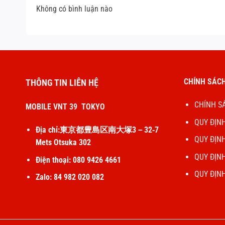
Không có bình luận nào
CHÍNH SÁCH
THÔNG TIN LIÊN HỆ
CHÍNH S
MOBILE VNT 39 TOKYO
QUY ĐỊN
Địa chỉ:東京都豊島区南大塚3－32‐7
QUY ĐỊN
Mets Otsuka 302
QUY ĐỊN
Điện thoại: 080 9426 4661
QUY ĐỊN
Zalo: 84 982 020 082