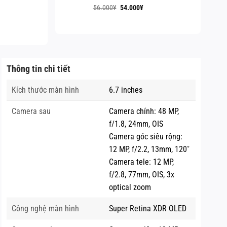
50.000¥.
Giá
Giá
56.000
¥
54.000
¥
gốc
hiện
là:
tại
56.000¥.
là:
54.000¥.
Thông tin chi tiết
Kích thước màn hình
6.7 inches
Camera sau
Camera chính: 48 MP,
f/1.8, 24mm, OIS
Camera góc siêu rộng:
12 MP, f/2.2, 13mm, 120˚
Camera tele: 12 MP,
f/2.8, 77mm, OIS, 3x
optical zoom
Công nghệ màn hình
Super Retina XDR OLED