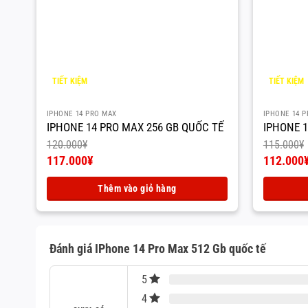
TIẾT KIỆM
TIẾT KIỆM
3.000
¥
3.000
¥
IPHONE 14 PRO MAX
IPHONE 14 
IPHONE 14 PRO MAX 256 GB QUỐC TẾ
IPHONE 1
120.000
¥
115.000
¥
Giá
Giá
117.000
¥
112.000
gốc
Giá
gốc
Giá
là:
hiện
là:
hiện
Thêm vào giỏ hàng
120.000¥.
tại
115.000¥
tại
là:
là:
117.000¥.
112.000¥
Đánh giá IPhone 14 Pro Max 512 Gb quốc tế
5
4