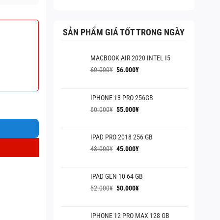
là:
tại
140.000¥.
là:
135.000¥.
SẢN PHẨM GIÁ TỐT TRONG NGÀY
MACBOOK AIR 2020 INTEL I5
Giá
Giá
60.000
¥
56.000
¥
gốc
hiện
là:
tại
60.000¥.
là:
IPHONE 13 PRO 256GB
56.000¥.
Giá
Giá
60.000
¥
55.000
¥
gốc
hiện
là:
tại
IPAD PRO 2018 256 GB
60.000¥.
là:
55.000¥.
Giá
Giá
48.000
¥
45.000
¥
gốc
hiện
là:
tại
IPAD GEN 10 64 GB
48.000¥.
là:
45.000¥.
Giá
Giá
52.000
¥
50.000
¥
gốc
hiện
là:
tại
IPHONE 12 PRO MAX 128 GB
52.000¥.
là: