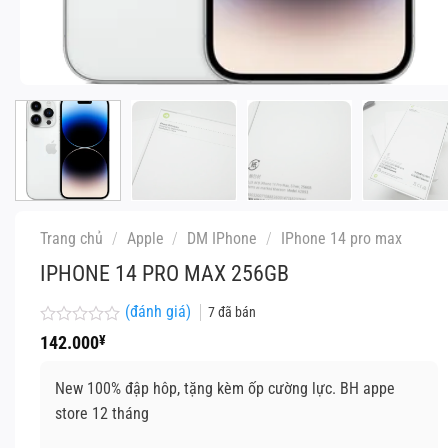
Trang chủ
/
Apple
/
DM IPhone
/
IPhone 14 pro max
IPHONE 14 PRO MAX 256GB
(đánh giá)
7
đã bán
Được
142.000
¥
xếp
hạng
0
New 100% đập hôp, tặng kèm ốp cường lực. BH appe
5
store 12 tháng
sao