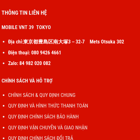
THÔNG TIN LIÊN HỆ
MOBILE VNT 39 TOKYO
Địa chỉ:東京都豊島区南大塚3－32‐7 Mets Otsuka 302
Điện thoại: 080 9426 4661
Zalo: 84 982 020 082
CHÍNH SÁCH VÀ HỖ TRỢ
CHÍNH SÁCH & QUY ĐỊNH CHUNG
QUY ĐỊNH VÀ HÌNH THỨC THANH TOÁN
QUY ĐỊNH CHÍNH SÁCH BẢO HÀNH
QUY ĐỊNH VẬN CHUYỄN VÀ GIAO NHẬN
QUY ĐỊNH CHÍNH SÁCH ĐỔI TRẢ