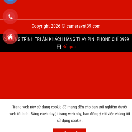
Copyright 2026 © cameravnt39.com
CHƯƠNG TRÌNH TRI ÂN KHÁCH HÀNG THAY PIN IPHONE CHỈ 3999
円
Bỏ qua
Trang web này sử dụng cookie để mang đến cho bạn trải nghiệm duyệt
web tốt hơn. Bằng cách duyệt trang web này, bạn đồng ý với việc chúng tôi
sử dụng cookie.