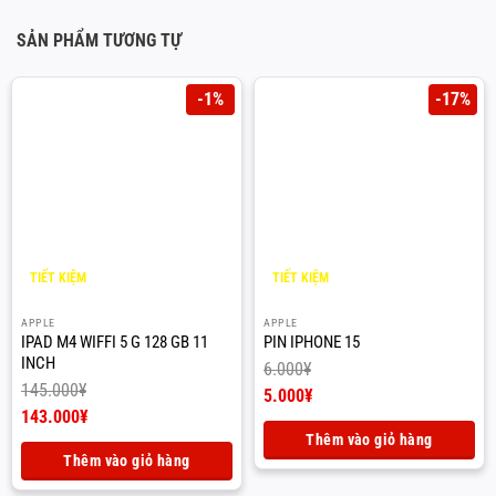
SẢN PHẨM TƯƠNG TỰ
-1%
-17%
TIẾT KIỆM
TIẾT KIỆM
2.000
¥
1.000
¥
APPLE
APPLE
IPAD M4 WIFFI 5 G 128 GB 11
PIN IPHONE 15
INCH
6.000
¥
145.000
¥
Giá
5.000
¥
gốc
Giá
Giá
143.000
¥
là:
hiện
gốc
Giá
Thêm vào giỏ hàng
6.000¥.
tại
là:
hiện
Thêm vào giỏ hàng
là:
145.000¥.
tại
5.000¥.
là: