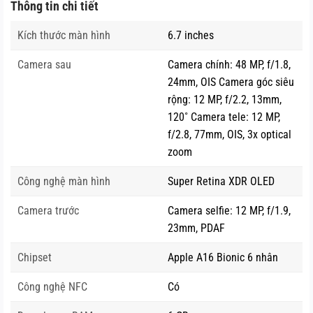
iPhone 14 Pro Max được trang bị bộ vi xử lý Apple A16
Thông tin chi tiết
Bionic
. Apple đã tập trung vào hiệu quả sử dụng năng
Kích thước màn hình
6.7 inches
lượng, màn hình và camera với con chip mới của mình.
CPU sáu nhân bao gồm hai nhân hiệu suất cao sử dụng
Camera sau
Camera chính: 48 MP, f/1.8,
năng lượng thấp hơn 20% và bốn nhân tiết kiệm pin chỉ sử
24mm, OIS Camera góc siêu
dụng một phần ba năng lượng so với chip của các đối thủ
rộng: 12 MP, f/2.2, 13mm,
120˚ Camera tele: 12 MP,
cạnh tranh.
f/2.8, 77mm, OIS, 3x optical
zoom
Công nghệ màn hình
Super Retina XDR OLED
Camera trước
Camera selfie: 12 MP, f/1.9,
23mm, PDAF
Chipset
Apple A16 Bionic 6 nhân
Công nghệ NFC
Có