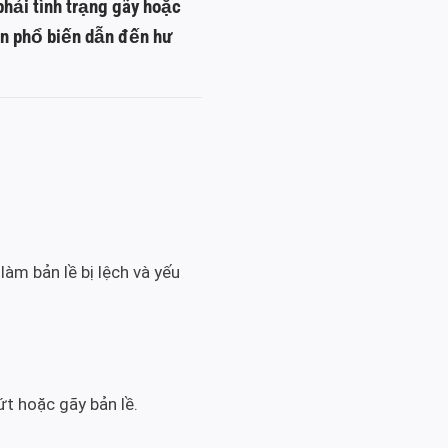
phải tình trạng gãy hoặc
ân phổ biến dẫn đến hư
m bản lề bị lệch và yếu
t hoặc gãy bản lề.