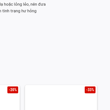
lạ hoặc lỏng lẻo, nên đưa
h tình trạng hư hỏng
-20%
-33%