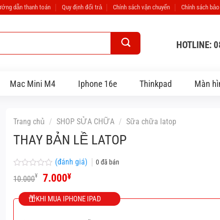
ớng dẫn thanh toán
Quy định đổi trả
Chính sách vận chuyển
Chính sách bảo
HOTLINE: 
Mac Mini M4
Iphone 16e
Thinkpad
Màn hì
Trang chủ
/
SHOP SỬA CHỮA
/
Sữa chữa latop
THAY BẢN LỀ LATOP
(đánh giá)
0
đã bán
Được
Giá
Giá
7.000
¥
¥
10.000
xếp
gốc
hiện
hạng
là:
tại
0
KHI MUA IPHONE IPAD
10.000¥.
là:
5
7.000¥.
sao