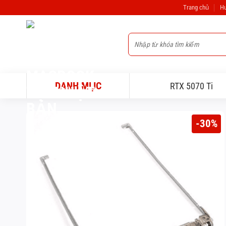
Bỏ
Trang chủ
Hư
qua
nội
Tìm
dung
kiếm:
DANH MỤC
RTX 5070 Ti
-30%