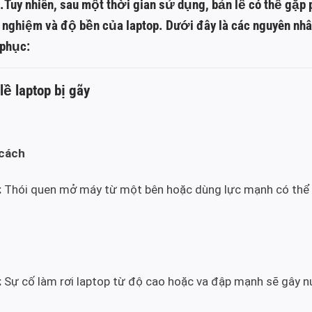
t.Tuy nhiên, sau một thời gian sử dụng, bản lề có thể gặp 
 nghiệm và độ bền của laptop. Dưới đây là các nguyên nh
 phục:
ề laptop bị gãy
 cách
:
Thói quen mở máy từ một bên hoặc dùng lực mạnh có thể là
:
Sự cố làm rơi laptop từ độ cao hoặc va đập mạnh sẽ gây nứ