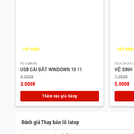
TIẾT KIỆM
TIẾT KIỆM
1.000
¥
2.000
¥
PC GAMING
SỮA CHỮA 
USB CÀI ĐẶT WINDOWN 10 11
VỆ SINH
4.000
¥
7.000
¥
Giá
Giá
3.000
¥
5.000
¥
gốc
Giá
gốc
Giá
là:
hiện
là:
hiện
Thêm vào giỏ hàng
4.000¥.
tại
7.000¥.
tại
là:
là:
3.000¥.
5.000¥.
Đánh giá Thay bản lề latop