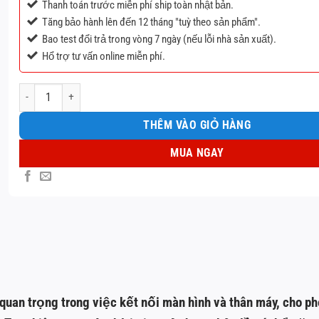
Thanh toán trước miễn phí ship toàn nhật bản.
Tăng bảo hành lên đến 12 tháng "tuỳ theo sản phẩm".
Bao test đổi trả trong vòng 7 ngày (nếu lỗi nhà sản xuất).
Hổ trợ tư vấn online miễn phí.
Thay bản lề latop số lượng
THÊM VÀO GIỎ HÀNG
MUA NGAY
ò quan trọng trong việc kết nối màn hình và thân máy, cho