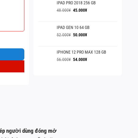
IPAD PRO 2018 256 GB
60.000¥.
là:
55.000¥.
Giá
Giá
48.000
¥
45.000
¥
gốc
hiện
là:
tại
IPAD GEN 10 64 GB
48.000¥.
là:
45.000¥.
Giá
Giá
52.000
¥
50.000
¥
gốc
hiện
là:
tại
IPHONE 12 PRO MAX 128 GB
52.000¥.
là:
50.000¥.
Giá
Giá
56.000
¥
54.000
¥
gốc
hiện
là:
tại
56.000¥.
là:
54.000¥.
 phép người dùng đóng mở