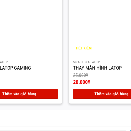
TIẾT KIỆM
5.000
¥
LATOP
SỮA CHỮA LATOP
 LATOP GAMING
THAY MÀN HÌNH LATOP
25.000
¥
Giá
20.000
¥
gốc
Giá
là:
hiện
Thêm vào giỏ hàng
Thêm vào giỏ hàng
25.000¥.
tại
là:
20.000¥.