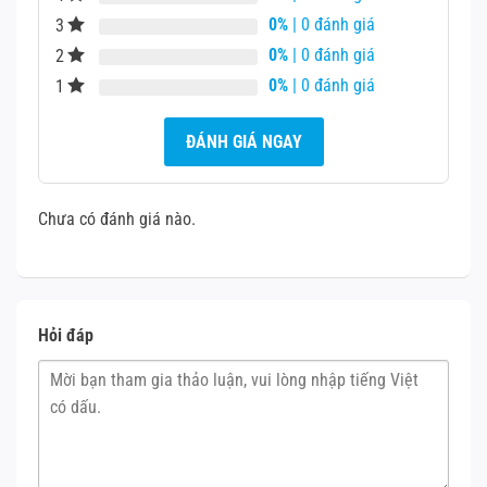
0%
| 0 đánh giá
3
0%
| 0 đánh giá
Mô tả:
Đảm bảo rằng ốp lưng hoặc các phụ
2
kiện khác không gây áp lực hoặc cản trở hoạt
0%
| 0 đánh giá
1
động của nút nguồn.
ĐÁNH GIÁ NGAY
Khởi động lại hoặc khôi phục cài đặt gốc:
Chưa có đánh giá nào.
Mô tả:
Trong một số trường hợp, lỗi phần
mềm có thể ảnh hưởng đến chức năng của
nút nguồn. Thử khởi động lại thiết bị hoặc
khôi phục cài đặt gốc để khắc phục.
Hỏi đáp
Liên hệ trung tâm sửa chữa uy tín:
Mô tả:
Nếu các biện pháp trên không hiệu
quả, có thể cáp nút nguồn đã bị hỏng và cần