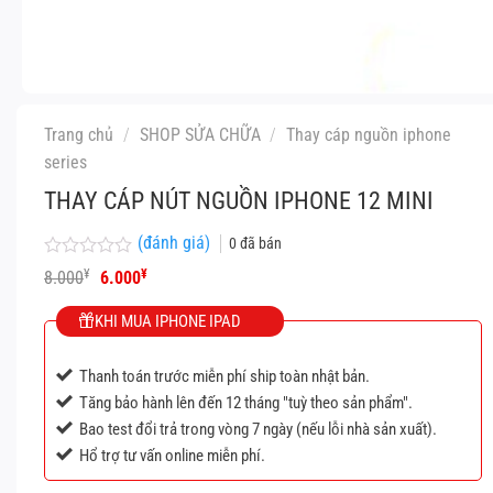
Trang chủ
/
SHOP SỬA CHỮA
/
Thay cáp nguồn iphone
series
THAY CÁP NÚT NGUỒN IPHONE 12 MINI
(đánh giá)
0
đã bán
Được
Giá
Giá
¥
¥
8.000
6.000
xếp
gốc
hiện
hạng
là:
tại
KHI MUA IPHONE IPAD
0
8.000¥.
là:
5
6.000¥.
sao
Thanh toán trước miễn phí ship toàn nhật bản.
Tăng bảo hành lên đến 12 tháng "tuỳ theo sản phẩm".
Bao test đổi trả trong vòng 7 ngày (nếu lỗi nhà sản xuất).
Hổ trợ tư vấn online miễn phí.