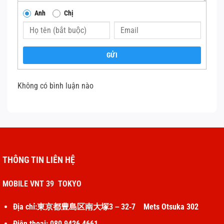
được thay thế. Hãy mang thiết bị đến trung
Anh
Chị
tâm bảo hành Apple hoặc cơ sở sửa chữa uy
tín để được kiểm tra và sửa chữa.
Thay cáp nút nguồn IPhone 12 mini
GỬI
Việc bảo quản iPhone cẩn thận, tránh va đập và tiếp xúc
Không có bình luận nào
với môi trường ẩm ướt, cùng với việc sử dụng các tính
năng hỗ trợ như AssistiveTouch, có thể giúp kéo dài tuổi
thọ của nút nguồn và cáp kết nối.
Thay cáp nút nguồn IPhone 12 mini
THÔNG TIN LIÊN HỆ
MOBILE VNT 39 TOKYO
Địa chỉ:東京都豊島区南大塚3－32‐7 Mets Otsuka 302
Điện thoại: 080 9426 4661