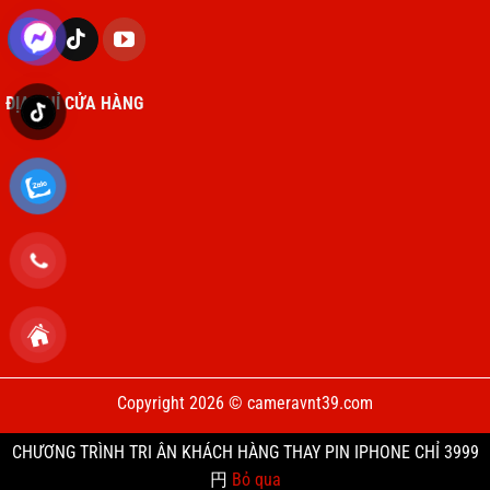
ĐỊA CHỈ CỬA HÀNG
Copyright 2026 © cameravnt39.com
CHƯƠNG TRÌNH TRI ÂN KHÁCH HÀNG THAY PIN IPHONE CHỈ 3999
円
Bỏ qua