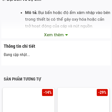
Mô tả:
Bụi bẩn hoặc độ ẩm xâm nhập vào bên
trong thiết bị có thể gây oxy hóa hoặc cản
trở hoạt động của cáp và nút nguồn.
Xem thêm
Lỗi phần cứng hoặc sản xuất:
Thông tin chi tiết
Mô tả:
Một số thiết bị có thể gặp lỗi từ quá
Đang cập nhật...
trình sản xuất, dẫn đến cáp nút nguồn kém
chất lượng hoặc dễ hỏng.
Thay cáp nút nguồn IPhone 12 mini
SẢN PHẨM TƯƠNG TỰ
Cách khắc phục
-14%
-29%
Thay cáp nút nguồn IPhone 12 mini