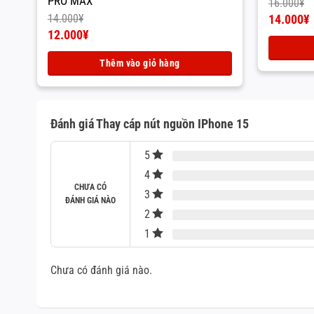
PRO MAX
16.000
¥
Giá
14.000
¥
14.000
¥
gốc
Giá
Giá
12.000
¥
là:
hiện
gốc
Giá
16.000¥.
tại
là:
hiện
Thêm vào giỏ hàng
là:
14.000¥.
tại
14.000¥.
là:
12.000¥.
Đánh giá Thay cáp nút nguồn IPhone 15
5
4
CHƯA CÓ
3
ĐÁNH GIÁ NÀO
2
1
Chưa có đánh giá nào.