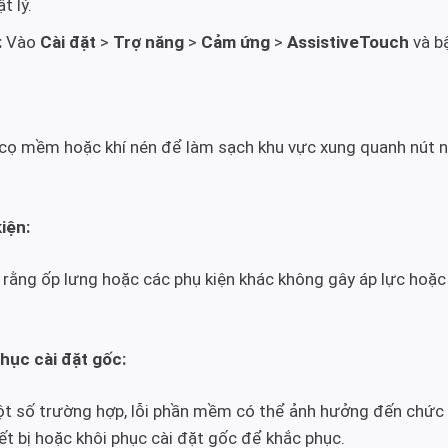
t lý.
:
Vào
Cài đặt
>
Trợ năng
>
Cảm ứng
>
AssistiveTouch
và bậ
ọ mềm hoặc khí nén để làm sạch khu vực xung quanh nút ng
iện:
ằng ốp lưng hoặc các phụ kiện khác không gây áp lực hoặc
phục cài đặt gốc:
t số trường hợp, lỗi phần mềm có thể ảnh hưởng đến chức
iết bị hoặc khôi phục cài đặt gốc để khắc phục.