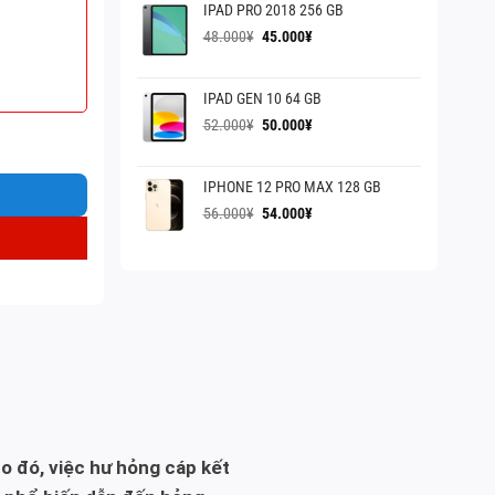
IPAD PRO 2018 256 GB
60.000¥.
là:
55.000¥.
Giá
Giá
48.000
¥
45.000
¥
gốc
hiện
là:
tại
IPAD GEN 10 64 GB
48.000¥.
là:
45.000¥.
Giá
Giá
52.000
¥
50.000
¥
gốc
hiện
là:
tại
IPHONE 12 PRO MAX 128 GB
52.000¥.
là:
50.000¥.
Giá
Giá
56.000
¥
54.000
¥
gốc
hiện
là:
tại
56.000¥.
là:
54.000¥.
o đó, việc hư hỏng cáp kết