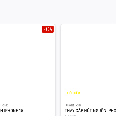
-13%
TIẾT KIỆM
2.000
¥
PHONE
IPHONE XSM
H IPHONE 15
THAY CÁP NÚT NGUỒN IPH