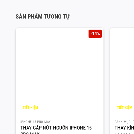
SẢN PHẨM TƯƠNG TỰ
-14%
TIẾT KIỆM
TIẾT KIỆM
2.000
¥
2.000
¥
IPHONE 15 PRO MAX
DANH MỤC I
THAY CÁP NÚT NGUỒN IPHONE 15
THAY KÍN