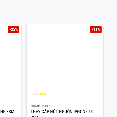
-25%
-11%
TIẾT KIỆM
T
1.000
¥
2
IPHONE 13 PRO
IP
ONE XSM
THAY CÁP NÚT NGUỒN IPHONE 13
T