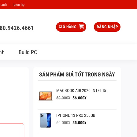
 hành
Liên hệ
080.9426.4661
GIỎ HÀNG
ĐĂNG NHẬP
nh
Build PC
SẢN PHẨM GIÁ TỐT TRONG NGÀY
MACBOOK AIR 2020 INTEL I5
Giá
Giá
60.000
¥
56.000
¥
gốc
hiện
là:
tại
60.000¥.
là:
IPHONE 13 PRO 256GB
56.000¥.
Giá
Giá
60.000
¥
55.000
¥
gốc
hiện
là:
tại