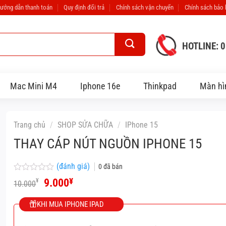
ướng dẫn thanh toán
Quy định đổi trả
Chính sách vận chuyển
Chính sách bảo
HOTLINE: 
Mac Mini M4
Iphone 16e
Thinkpad
Màn hì
Trang chủ
/
SHOP SỬA CHỮA
/
IPhone 15
THAY CÁP NÚT NGUỒN IPHONE 15
(đánh giá)
0
đã bán
Được
Giá
Giá
9.000
¥
¥
10.000
xếp
gốc
hiện
hạng
là:
tại
0
KHI MUA IPHONE IPAD
10.000¥.
là:
5
9.000¥.
sao