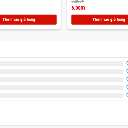
8.000
¥
Giá
6.000
¥
gốc
Giá
là:
hiện
Thêm vào giỏ hàng
Thêm vào giỏ hàng
8.000¥.
tại
là:
6.000¥.