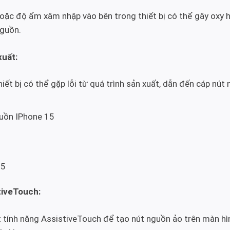
oặc độ ẩm xâm nhập vào bên trong thiết bị có thể gây oxy 
nguồn.
xuất:
iết bị có thể gặp lỗi từ quá trình sản xuất, dẫn đến cáp nú
guồn IPhone 15
15
tiveTouch:
 tính năng AssistiveTouch để tạo nút nguồn ảo trên màn hì