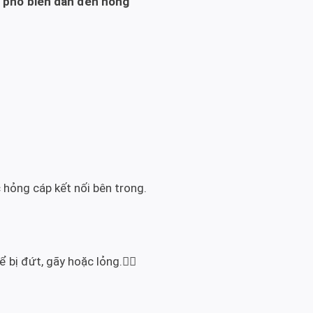
ân phổ biến dẫn đến hỏng
 hỏng cáp kết nối bên trong.
ể bị đứt, gãy hoặc lỏng.