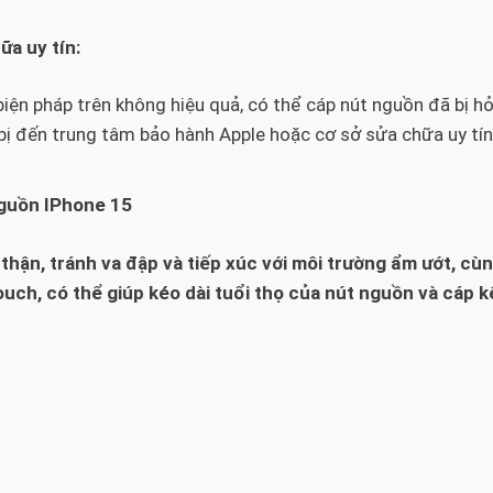
ữa uy tín:
iện pháp trên không hiệu quả, có thể cáp nút nguồn đã bị h
bị đến trung tâm bảo hành Apple hoặc cơ sở sửa chữa uy tí
guồn IPhone 15
hận, tránh va đập và tiếp xúc với môi trường ẩm ướt, cùn
uch, có thể giúp kéo dài tuổi thọ của nút nguồn và cáp kế