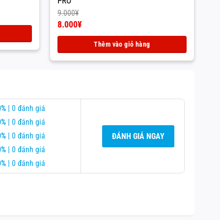
PRO
1
9.000
¥
10
Giá
Gi
8.000
¥
8
gốc
Giá
g
Gi
là:
hiện
là:
hi
Thêm vào giỏ hàng
9.000¥.
tại
10
tạ
là:
là:
8.000¥.
8.
0%
| 0 đánh giá
0%
| 0 đánh giá
0%
| 0 đánh giá
ĐÁNH GIÁ NGAY
0%
| 0 đánh giá
0%
| 0 đánh giá