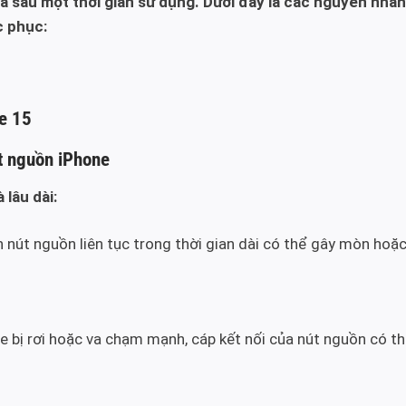
ra sau một thời gian sử dụng. Dưới đây là các nguyên nh
c phục:
e 15
t nguồn iPhone
lâu dài:
 nút nguồn liên tục trong thời gian dài có thể gây mòn hoặc
e bị rơi hoặc va chạm mạnh, cáp kết nối của nút nguồn có th