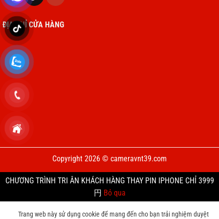
ĐỊA CHỈ CỬA HÀNG
Copyright 2026 © cameravnt39.com
CHƯƠNG TRÌNH TRI ÂN KHÁCH HÀNG THAY PIN IPHONE CHỈ 3999
円
Bỏ qua
Trang web này sử dụng cookie để mang đến cho bạn trải nghiệm duyệt