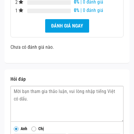
0%
| 0 đánh giá
2
Nếu chân sạc bị hỏng nặng, việc thay thế là
0%
| 0 đánh giá
1
cần thiết. Hãy đến các trung tâm sửa chữa
uy tín để đảm bảo chất lượng và an toàn.
ĐÁNH GIÁ NGAY
Việc bảo quản và sử dụng iPad đúng cách sẽ giúp kéo dài
tuổi thọ của chân sạc và đảm bảo hiệu suất hoạt động
Chưa có đánh giá nào.
của thiết bị.
Hỏi đáp
Anh
Chị