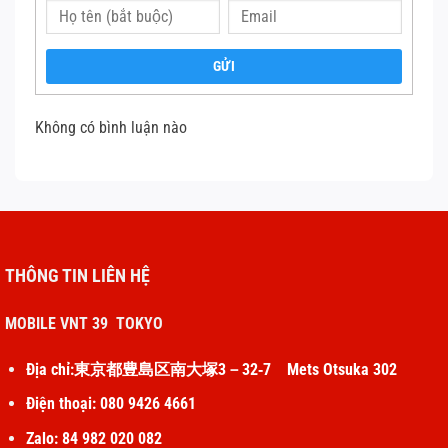
GỬI
Không có bình luận nào
THÔNG TIN LIÊN HỆ
MOBILE VNT 39 TOKYO
Địa chỉ:東京都豊島区南大塚3－32‐7 Mets Otsuka 302
Điện thoại: 080 9426 4661
Zalo: 84 982 020 082