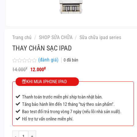
Trang chủ
/
SHOP SỬA CHỮA
/
Sữa chữa ipad series
THAY CHÂN SẠC IPAD
(đánh giá)
0
đã bán
Được
Giá
Giá
¥
¥
14.000
12.000
xếp
gốc
hiện
hạng
là:
tại
KHI MUA IPHONE IPAD
0
14.000¥.
là:
5
12.000¥.
sao
Thanh toán trước miễn phí ship toàn nhật bản.
Tăng bảo hành lên đến 12 tháng "tuỳ theo sản phẩm".
Bao test đổi trả trong vòng 7 ngày (nếu lỗi nhà sản xuất).
Hổ trợ tư vấn online miễn phí.
Thay chân sạc IPad số lượng