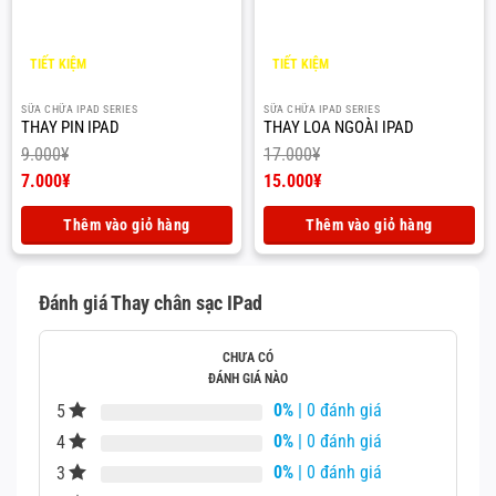
cùng với một ít cồn để làm sạch bụi bẩn và
mảng bám trong cổng sạc.
TIẾT KIỆM
TIẾT KIỆM
2.000
¥
2.000
¥
Kiểm tra và thay thế phụ kiện:
SỮA CHỮA IPAD SERIES
SỮA CHỮA IPAD SERIES
THAY PIN IPAD
THAY LOA NGOÀI IPAD
Đảm bảo sử dụng cáp và củ sạc chính hãng.
9.000
¥
17.000
¥
Giá
Giá
7.000
¥
15.000
¥
Nếu phát hiện phụ kiện hỏng, hãy thay thế
gốc
Giá
gốc
Giá
bằng sản phẩm chất lượng.
là:
hiện
là:
hiện
Thêm vào giỏ hàng
Thêm vào giỏ hàng
9.000¥.
tại
17.000¥.
tại
là:
là:
Thay đổi thói quen sử dụng:
7.000¥.
15.000¥.
Đánh giá Thay chân sạc IPad
Cắm và rút cáp sạc nhẹ nhàng, tránh tác
động mạnh để giảm thiểu hư hỏng cho chân
CHƯA CÓ
ĐÁNH GIÁ NÀO
sạc.
0%
| 0 đánh giá
5
0%
| 0 đánh giá
4
Thay thế chân sạc:
0%
| 0 đánh giá
3