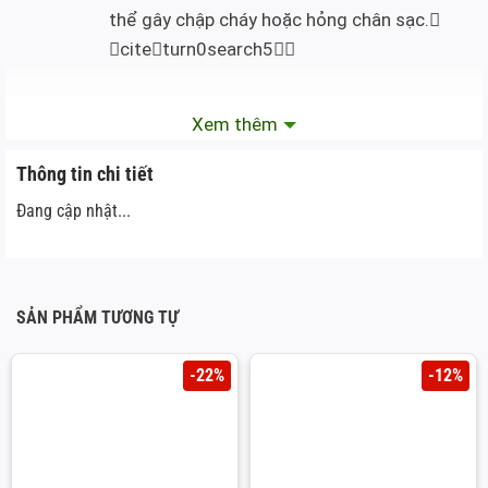
thể gây chập cháy hoặc hỏng chân sạc.
citeturn0search5
Mòn theo thời gian:
Xem thêm
Việc cắm sạc nhiều lần trong thời gian dài có
Thông tin chi tiết
thể làm mòn hoặc lỏng chân sạc, dẫn đến kết
Đang cập nhật...
nối không ổn định.
Cách khắc phục
SẢN PHẨM TƯƠNG TỰ
Thay chân sạc IPad
-22%
-12%
Vệ sinh chân sạc:
Sử dụng que tăm, bông hoặc bàn chải nhỏ