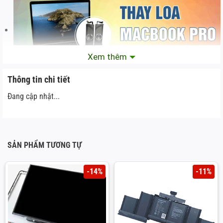
Xem thêm
Thông tin chi tiết
Đang cập nhật...
2. Màng loa bị rách hoặc hỏng
Thay loa macbook
SẢN PHẨM TƯƠNG TỰ
Nguyên nhân:
-14%
-11%
Việc sử dụng loa ở mức âm lượng cao trong
thời gian dài có thể gây áp lực lên màng loa,
dẫn đến rách hoặc hỏng.