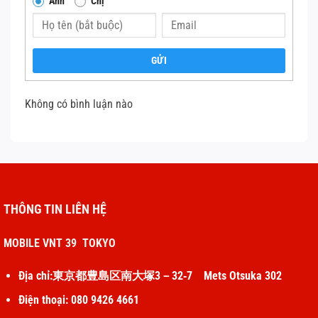
Anh
Chị
tránh hư hỏng thêm.
Đưa máy đến trung tâm sửa chữa chuyên
nghiệp để kiểm tra và xử lý kịp thời.
GỬI
Không có bình luận nào
4. Đứt dây loa hoặc chân tiếp xúc lỏng
Thay loa macbook
Nguyên nhân:
Sử dụng MacBook trong thời gian dài có thể
THÔNG TIN LIÊN HỆ
dẫn đến dây loa bị đứt hoặc chân tiếp xúc bị
MOBILE VNT 39 TOKYO
lỏng, gây ra hiện tượng âm thanh bị rè hoặc
mất tiếng.
Địa chỉ:東京都豊島区南大塚3－32‐7 Mets Otsuka 302
Điện thoại: 080 9426 4661
Cách khắc phục: