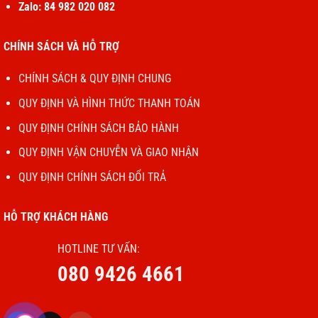
Zalo: 84 982 020 082
Kiểm tra và thay thế dây loa hoặc chân tiếp
xúc nếu phát hiện hư hỏng.
CHÍNH SÁCH VÀ HỖ TRỢ
Nên thực hiện bởi kỹ thuật viên chuyên nghiệp
CHÍNH SÁCH & QUY ĐỊNH CHUNG
để đảm bảo an toàn và hiệu quả.
QUY ĐỊNH VÀ HÌNH THỨC THANH TOÁN
QUY ĐỊNH CHÍNH SÁCH BẢO HÀNH
QUY ĐỊNH VẬN CHUYỄN VÀ GIAO NHẬN
QUY ĐỊNH CHÍNH SÁCH ĐỔI TRẢ
HỖ TRỢ KHÁCH HÀNG
HOTLINE TƯ VẤN:
080 9426 4661