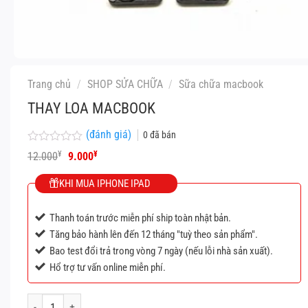
Trang chủ
/
SHOP SỬA CHỮA
/
Sữa chữa macbook
THAY LOA MACBOOK
(đánh giá)
0
đã bán
Được
Giá
Giá
¥
¥
12.000
9.000
xếp
gốc
hiện
hạng
là:
tại
KHI MUA IPHONE IPAD
0
12.000¥.
là:
5
9.000¥.
sao
Thanh toán trước miễn phí ship toàn nhật bản.
Tăng bảo hành lên đến 12 tháng "tuỳ theo sản phẩm".
Bao test đổi trả trong vòng 7 ngày (nếu lỗi nhà sản xuất).
Hổ trợ tư vấn online miễn phí.
Thay loa macbook số lượng