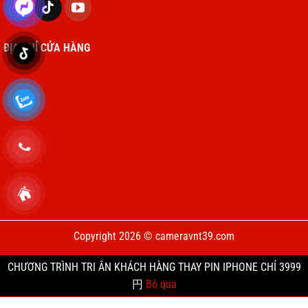
ĐỊA CHỈ CỬA HÀNG
5. Lỗi phần mềm hoặc xung đột hệ thống
Thay loa macbook
Nguyên nhân:
PHẦN MỀM
Xung đột
hoặc lỗi hệ điều hành
có thể ảnh hưởng đến driver âm thanh, dẫn
đến âm thanh bị rè hoặc không hoạt động.
Cách khắc phục:
Copyright 2026 © cameravnt39.com
Khởi động lại MacBook để làm mới hệ thống.
CHƯƠNG TRÌNH TRI ÂN KHÁCH HÀNG THAY PIN IPHONE CHỈ 3999
Cập nhật hệ điều hành và các phần mềm liên
円
Bỏ qua
quan đến âm thanh.