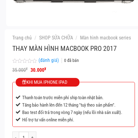
Trang chủ
/
SHOP SỬA CHỮA
/
Màn hình macbook series
THAY MÀN HÌNH MACBOOK PRO 2017
(đánh giá)
0
đã bán
Được
Giá
Giá
¥
¥
35.000
30.000
xếp
gốc
hiện
hạng
là:
tại
KHI MUA IPHONE IPAD
0
35.000¥.
là:
5
30.000¥.
sao
Thanh toán trước miễn phí ship toàn nhật bản.
Tăng bảo hành lên đến 12 tháng "tuỳ theo sản phẩm".
Bao test đổi trả trong vòng 7 ngày (nếu lỗi nhà sản xuất).
Hổ trợ tư vấn online miễn phí.
Thay màn hình Macbook Pro 2017 số lượng