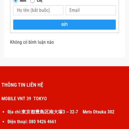
Anh
Chị
GỬI
Không có bình luận nào
THÔNG TIN LIÊN HỆ
MOBILE VNT 39 TOKYO
Địa chỉ:東京都豊島区南大塚3－32‐7 Mets Otsuka 302
Điện thoại: 080 9426 4661