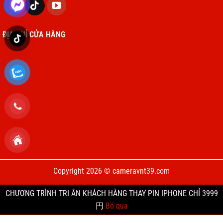
ĐỊA CHỈ CỬA HÀNG
Copyright 2026 © cameravnt39.com
CHƯƠNG TRÌNH TRI ÂN KHÁCH HÀNG THAY PIN IPHONE CHỈ 3999
円
Bỏ qua