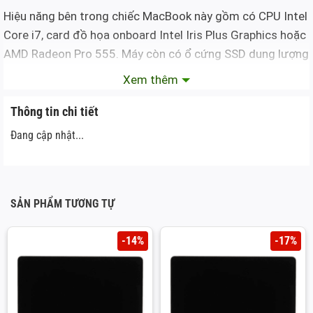
Hiệu năng bên trong chiếc MacBook này gồm có CPU Intel
Core i7, card đồ họa onboard Intel Iris Plus Graphics hoặc
AMD Radeon Pro 555. Máy còn có ổ cứng SSD dung lượng
lên đến 1TB, webcam HD hỗ trợ FaceTime, cùng bàn phím
Xem thêm
êm nhạy phục vụ công việc hiệu quả.
Thông tin chi tiết
Khi nào cần thay màn hình Macbook mới?
Đang cập nhật...
Thay màn hình Macbook Pro 2017 13”
SẢN PHẨM TƯƠNG TỰ
Để biết khi nào cần
thay màn hình Macbook Pro
2017
thì
trước hết bạn không thể phủ nhận chất lượng hình ảnh sắc
-14%
-17%
nét, đẹp mắt mà màn hình Retina của chiếc MacBook Pro
này mang lại. Tuy vậy, vẫn khó tránh khỏi những lỗi màn
hình gây phiền nhiễu đến công việc trên máy.