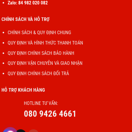
Zalo: 84 982 020 082
CHÍNH SÁCH VÀ HỖ TRỢ
CHÍNH SÁCH & QUY ĐỊNH CHUNG
QUY ĐỊNH VÀ HÌNH THỨC THANH TOÁN
QUY ĐỊNH CHÍNH SÁCH BẢO HÀNH
QUY ĐỊNH VẬN CHUYỄN VÀ GIAO NHẬN
QUY ĐỊNH CHÍNH SÁCH ĐỔI TRẢ
HỖ TRỢ KHÁCH HÀNG
HOTLINE TƯ VẤN:
080 9426 4661