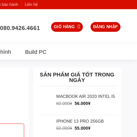
h bảo hành
Liên hệ
GIỎ HÀNG
ĐĂNG NHẬP
080.9426.4661
hình
Build PC
SẢN PHẨM GIÁ TỐT TRONG
NGÀY
MACBOOK AIR 2020 INTEL I5
Giá
Giá
60.000
¥
56.000
¥
gốc
hiện
là:
tại
60.000¥.
là:
IPHONE 13 PRO 256GB
56.000¥.
Giá
Giá
60.000
¥
55.000
¥
gốc
hiện