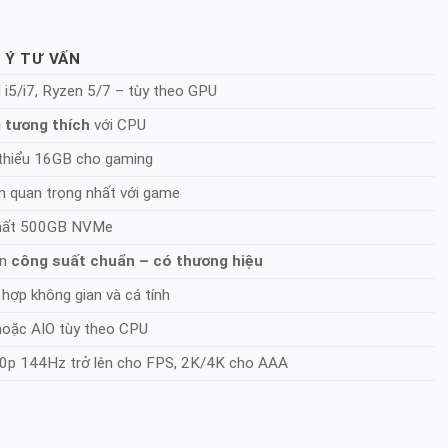
 Ý TƯ VẤN
l i5/i7, Ryzen 5/7 – tùy theo GPU
i
tương thích
với CPU
 thiểu 16GB cho gaming
n quan trọng nhất với game
nhất 500GB NVMe
ọn
công suất chuẩn – có thương hiệu
hợp không gian và cá tính
hoặc AIO tùy theo CPU
0p 144Hz trở lên cho FPS, 2K/4K cho AAA