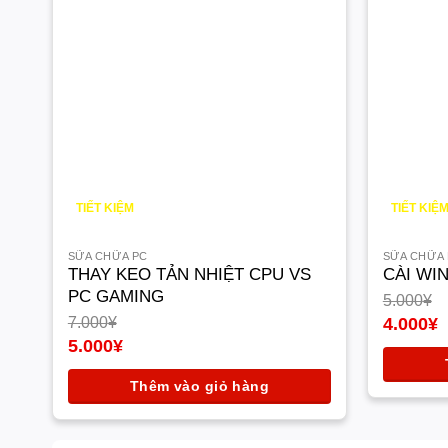
TIẾT KIỆM
TIẾT KIỆ
2.000
¥
1.000
¥
SỮA CHỮA PC
SỮA CHỮA
THAY KEO TẢN NHIỆT CPU VS
CÀI WIN
PC GAMING
5.000
¥
Giá
7.000
¥
4.000
¥
gốc
Giá
Giá
5.000
¥
là:
hiện
gốc
Giá
5.000¥.
tại
là:
hiện
Thêm vào giỏ hàng
là:
7.000¥.
tại
4.000¥.
là:
5.000¥.