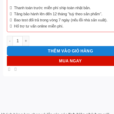
Thanh toán trước miễn phí ship toàn nhật bản.
Tăng bảo hành lên đến 12 tháng "tuỳ theo sản phẩm".
Bao test đổi trả trong vòng 7 ngày (nếu lỗi nhà sản xuất).
Hổ trợ tư vấn online miễn phí.
XÂY DỰNG CẤU HÌNH PC số lượng
THÊM VÀO GIỎ HÀNG
MUA NGAY