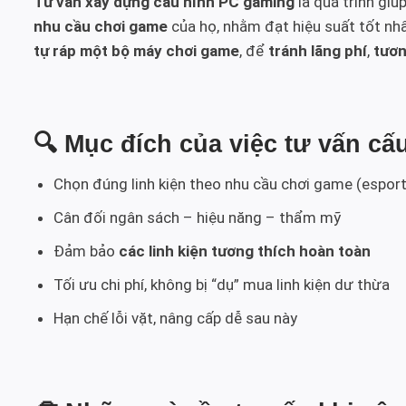
Tư vấn xây dựng cấu hình PC gaming
là quá trình giú
nhu cầu chơi game
của họ, nhằm đạt hiệu suất tốt nh
tự ráp một bộ máy chơi game
, để
tránh lãng phí
,
tươn
🔍
Mục đích của việc tư vấn c
Chọn đúng linh kiện theo nhu cầu chơi game (esport
Cân đối ngân sách – hiệu năng – thẩm mỹ
Đảm bảo
các linh kiện tương thích hoàn toàn
Tối ưu chi phí, không bị “dụ” mua linh kiện dư thừa
Hạn chế lỗi vặt, nâng cấp dễ sau này