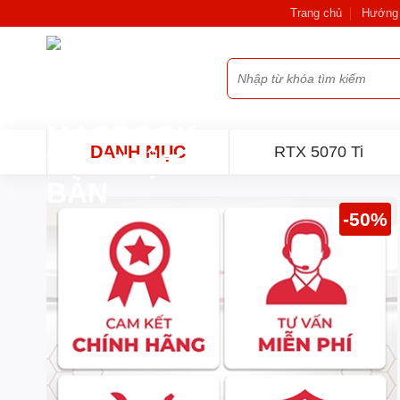
Bỏ
Trang chủ
Hướng 
qua
nội
Tìm
dung
kiếm:
DANH MỤC
RTX 5070 Ti
-50%