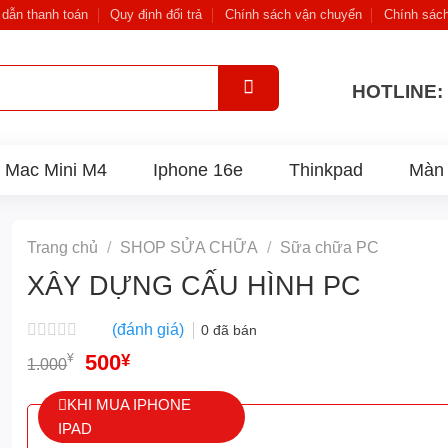
dẫn thanh toán
Quy định đổi trả
Chính sách vận chuyển
Chính sác
HOTLINE: 
Mac Mini M4
Iphone 16e
Thinkpad
Màn 
Trang chủ
/
SHOP SỬA CHỮA
/
Sữa chữa PC
XÂY DỰNG CẤU HÌNH PC
(đánh giá)
0
đã bán
Được
Giá
500
Giá
¥
¥
1.000
xếp
gốc
hiện
hạng
là:
tại
0
KHI MUA IPHONE
1.000¥.
là:
5
IPAD
500¥.
sao