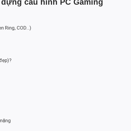
y dựng cấu hình PC Gaming
den Ring, COD…)
 đẹp)?
 nặng