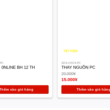
M
TIẾT KIỆM
5.000
¥
 PC
SỮA CHỮA PC
 0NLINE BH 12 TH
THAY NGUỒN PC
20.000
¥
Giá
15.000
¥
gốc
Giá
là:
hiện
Thêm vào giỏ hàng
Thêm vào giỏ hàn
20.000¥.
tại
là:
15.000¥.