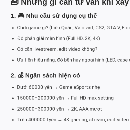
🧰
Những gì cần tư vấn khi xâ
1. 🎮
Nhu cầu sử dụng cụ thể
Chơi game gì? (Liên Quân, Valorant, CS2, GTA V, El
Độ phân giải màn hình (Full HD, 2K, 4K)
Có cần livestream, edit video không?
Ưu tiên hiệu năng, độ bền hay ngoại hình (LED, case
2. 💰
Ngân sách hiện có
Dưới 60000 yên → Game eSports nhẹ
150000–200000 yên → Full HD max setting
250000–300000 yên → 2K, AAA mượt
Trên 400000 tyên → 4K gaming, stream, edit video