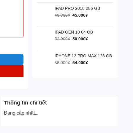
là:
tại
60.000¥.
là:
IPAD PRO 2018 256 GB
55.000¥.
Giá
Giá
48.000
¥
45.000
¥
gốc
hiện
là:
tại
48.000¥.
là:
IPAD GEN 10 64 GB
45.000¥.
Giá
Giá
52.000
¥
50.000
¥
gốc
hiện
là:
tại
52.000¥.
là:
IPHONE 12 PRO MAX 128 GB
50.000¥.
Giá
Giá
56.000
¥
54.000
¥
gốc
hiện
là:
tại
56.000¥.
là:
54.000¥.
Thông tin chi tiết
Đang cập nhật...