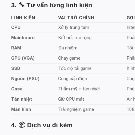
3. 🔧
Tư vấn từng linh kiện
LINH KIỆN
VAI TRÒ CHÍNH
GỢI
CPU
Xử lý trung tâm
Inte
Mainboard
Kết nối, mở rộng
Phả
RAM
Đa nhiệm
Tối
GPU (VGA)
Chạy game
Phầ
SSD
Tốc độ tải game
Ít 
Nguồn (PSU)
Cung cấp điện
Ch
Case
Thẩm mỹ + tản nhiệt
Phù 
Tản nhiệt
Giữ CPU mát
Air 
Màn hình
Trải nghiệm game
108
4. 📦
Dịch vụ đi kèm