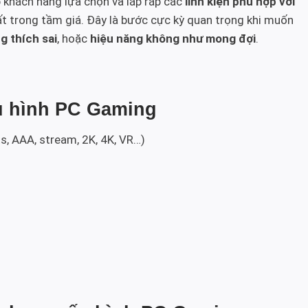
p khách hàng lựa chọn và lắp ráp các
linh kiện phù hợp với
ất trong tầm giá. Đây là bước cực kỳ quan trọng khi muốn
g thích sai
, hoặc
hiệu năng không như mong đợi
.
ấu hình PC Gaming
s, AAA, stream, 2K, 4K, VR…)