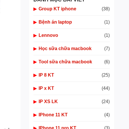
▶
Group KT iphone
(38)
▶
Bệnh án laptop
(1)
▶
Lennovo
(1)
▶
Học sữa chữa macbook
(7)
▶
Tool sữa chữa macbook
(6)
▶
IP 8 KT
(25)
▶
IP x KT
(44)
▶
IP XS LK
(24)
▶
IPhone 11 KT
(4)
▶
IPhone 11 pro KT
(3)