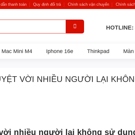
dẫn thanh toán
Quy định đổi trả
Chính sách vận chuyển
Chính sác
HOTLINE: 
Mac Mini M4
Iphone 16e
Thinkpad
Màn 
YỆT VỜI NHIỀU NGƯỜI LẠI KHÔ
vời nhiều người lại không sử dụn