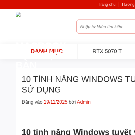
Bỏ
Trang chủ
Hướng 
qua
nội
Tìm
dung
kiếm:
DANH MỤC
RTX 5070 Ti
10 TÍNH NĂNG WINDOWS TU
SỬ DỤNG
Đăng vào
19/11/2025
bởi
Admin
10 tính năng Windows tuyệt 