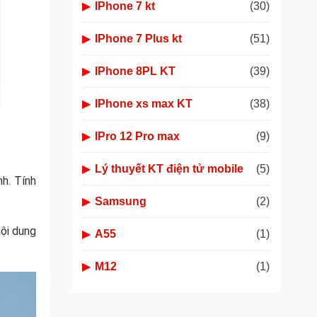
▶
IPhone 7 kt
(30)
▶
IPhone 7 Plus kt
(51)
▶
IPhone 8PL KT
(39)
▶
IPhone xs max KT
(38)
▶
IPro 12 Pro max
(9)
▶
Lý thuyết KT điện tử mobile
(5)
h. Tính
▶
Samsung
(2)
nội dung
▶
A55
(1)
▶
M12
(1)