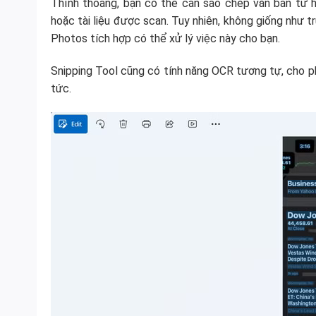
Thỉnh thoảng, bạn có thể cần sao chép văn bản từ hì
hoặc tài liệu được scan. Tuy nhiên, không giống như 
Photos tích hợp có thể xử lý việc này cho bạn.
Snipping Tool cũng có tính năng OCR tương tự, cho ph
tức.