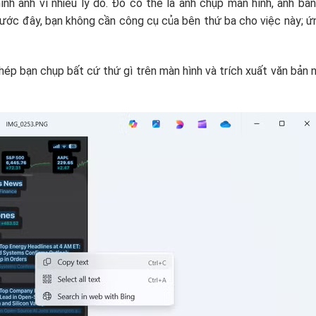
nh ảnh vì nhiều lý do. Đó có thể là ảnh chụp màn hình, ảnh bản
trước đây, bạn không cần công cụ của bên thứ ba cho việc này; 
ép bạn chụp bất cứ thứ gì trên màn hình và trích xuất văn bản 