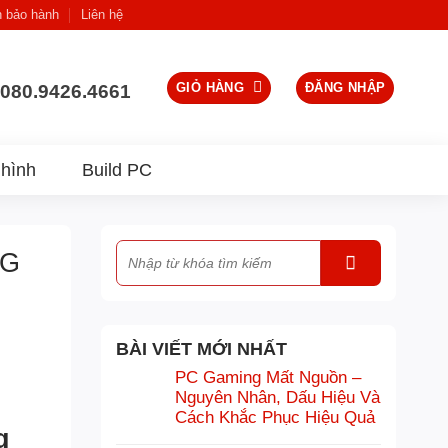
h bảo hành
Liên hệ
GIỎ HÀNG
ĐĂNG NHẬP
080.9426.4661
hình
Build PC
NG
BÀI VIẾT MỚI NHẤT
PC Gaming Mất Nguồn –
Nguyên Nhân, Dấu Hiệu Và
Cách Khắc Phục Hiệu Quả
g