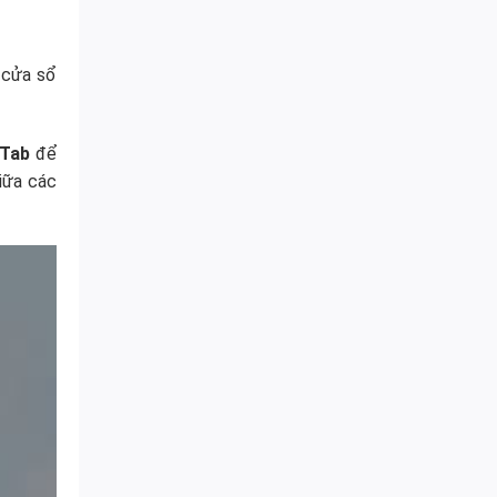
 cửa sổ
Tab
để
iữa các