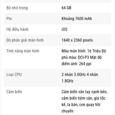
chất lượng cao, mọi âm thanh sống động đều hướng về vị
Bộ nhớ trong
64 GB
trí của bạn. Còn chờ gì nữa mà không tận hưởng những bộ
phim yêu thích với hình ảnh và âm thanh đều chất lượng
Pin
Khoảng 7600 mAh
trên cả tuyệt vời.
Hệ điều hành
iOS
Luôn luôn kết nối
Độ phân giải màn hình
1640 x 2360 pixels
Sở hữu những kết nối không dây cao cấp nhất, iPad Air
Tính năng màn hình
Màu màn hình: 16 Triệu Độ
10.9 2020 cho bạn khả năng vào mạng siêu tốc mọi lúc
phủ màu: DCI-P3 Mật độ
mọi nơi. Phiên bản Cellular hỗ trợ cả Wi-Fi 6 và mạng LTE
điểm ảnh: 264 ppi
mới, cho tốc độ mạng nhanh hơn tới 60%. Thoải mái truy
Loại CPU
2 nhân 3.0GHz 4 nhân
cập Internet, đọc báo, gọi FaceTime cho bạn bè dù ở bất
1.8GHz
cứ đâu.
Cảm biến
Cảm biến vân tay cạnh bên,
Làm việc và sáng tạo không ngừng
cảm biến tiệm cận, gia tốc
kế, la bàn, con quay hồi
iPad Air 2020 có khả năng kết nối với những phụ kiện
chuyển
chuyên nghiệp, để bạn thực sự có thể làm việc và sáng