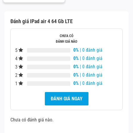
là:
bức ảnh selfie ấn tượng.
14.000¥.
Đánh giá IPad air 4 64 Gb LTE
Tràn đầy năng lượng
CHƯA CÓ
iPad Air 10.9 2020 sở hữu thời lượng pin đủ để bạn hoạt
ĐÁNH GIÁ NÀO
động cả ngày với cường độ cao. Thoải mái giải trí, làm
0%
| 0 đánh giá
5
việc trong khoảng 10 tiếng liên tục mà không lo hết pin.
0%
| 0 đánh giá
4
Hơn nữa, với cổng sạc USB Type-C phổ biến, bạn có thể
0%
| 0 đánh giá
3
sạc iPad Air 2020 tiện lợi và dễ dàng hơn.
0%
| 0 đánh giá
2
0%
| 0 đánh giá
1
ĐÁNH GIÁ NGAY
Chưa có đánh giá nào.