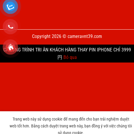
Copyright 2026 © cameravnt39.com
CHƯƠNG TRÌNH TRI ÂN KHÁCH HÀNG THAY PIN IPHONE CHỈ 3999
円
Bỏ qua
Trang web này sử dụng cookie để mang đến cho bạn trải nghiệm duyệt
web tốt hơn. Bằng cách duyệt trang web này, bạn đồng ý với việc chúng tôi
sử dụng cookie.