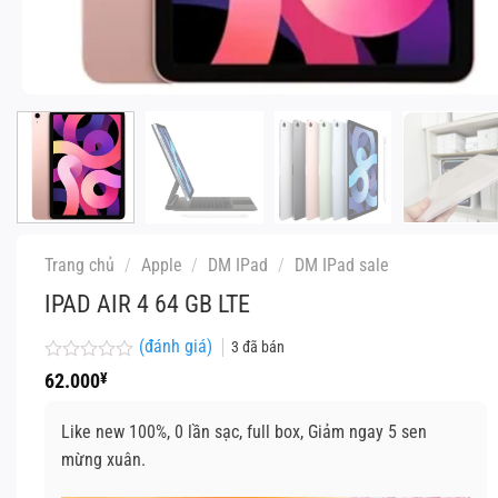
Trang chủ
/
Apple
/
DM IPad
/
DM IPad sale
IPAD AIR 4 64 GB LTE
(đánh giá)
3
đã bán
Được
62.000
¥
xếp
hạng
0
Like new 100%, 0 lần sạc, full box, Giảm ngay 5 sen
5
mừng xuân.
sao