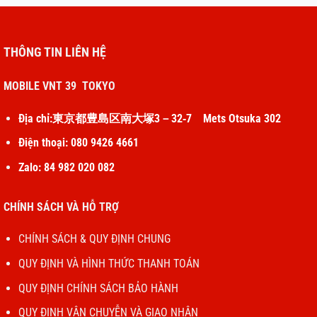
THÔNG TIN LIÊN HỆ
MOBILE VNT 39 TOKYO
Địa chỉ:東京都豊島区南大塚3－32‐7 Mets Otsuka 302
Điện thoại: 080 9426 4661
Zalo: 84 982 020 082
CHÍNH SÁCH VÀ HỖ TRỢ
CHÍNH SÁCH & QUY ĐỊNH CHUNG
QUY ĐỊNH VÀ HÌNH THỨC THANH TOÁN
QUY ĐỊNH CHÍNH SÁCH BẢO HÀNH
QUY ĐỊNH VẬN CHUYỄN VÀ GIAO NHẬN