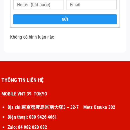
GỬI
Không có bình luận nào
THÔNG TIN LIÊN HỆ
MOBILE VNT 39 TOKYO
Địa chỉ:東京都豊島区南大塚3－32‐7 Mets Otsuka 302
Điện thoại: 080 9426 4661
Zalo: 84 982 020 082