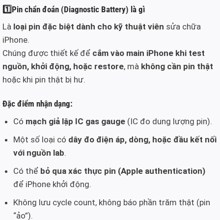
1️⃣
Pin chẩn đoán (Diagnostic Battery) là gì
Là
loại pin đặc biệt dành cho kỹ thuật viên
sửa chữa
iPhone.
Chúng được thiết kế để
cắm vào main iPhone khi test
nguồn, khởi động, hoặc restore
, mà
không cần pin thật
hoặc khi pin thật bị hư.
Đặc điểm nhận dạng:
Có
mạch giả lập IC gas gauge
(IC đo dung lượng pin).
Một số loại có
dây đo điện áp, dòng, hoặc đầu kết nối
với nguồn lab
.
Có thể
bỏ qua xác thực pin (Apple authentication)
để iPhone khởi động.
Không lưu cycle count, không báo phần trăm thật (pin
“ảo”).