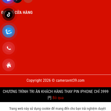
ĐỊA CHỈ CỬA HÀNG
Copyright 2026 © cameravnt39.com
CHƯƠNG TRÌNH TRI ÂN KHÁCH HÀNG THAY PIN IPHONE CHỈ 3999
円
Bỏ qua
Trang web này sử dụng cookie để mang đến cho bạn trải nghiệm duyệt