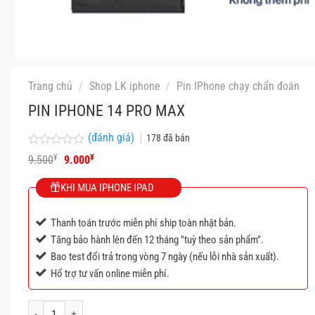
Trang chủ
/
Shop LK iphone
/
Pin IPhone chạy chẩn đoán
PIN IPHONE 14 PRO MAX
(đánh giá)
178
đã bán
Được
Giá
Giá
¥
¥
9.500
9.000
xếp
gốc
hiện
hạng
là:
tại
KHI MUA IPHONE IPAD
0
9.500¥.
là:
5
9.000¥.
sao
Thanh toán trước miễn phí ship toàn nhật bản.
Tăng bảo hành lên đến 12 tháng "tuỳ theo sản phẩm".
Bao test đổi trả trong vòng 7 ngày (nếu lỗi nhà sản xuất).
Hổ trợ tư vấn online miễn phí.
Pin IPhone 14 Pro max số lượng