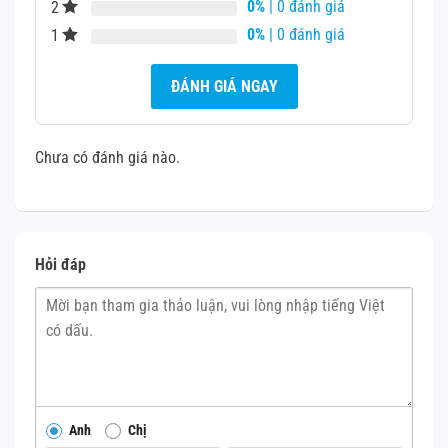
0%
| 0 đánh giá
2
đổi lại tuổi thọ tăng cao.
0%
| 0 đánh giá
1
TRI ÂN KHÁCH HÀNG:
Tất cả điện thoại gới đến shop
ĐÁNH GIÁ NGAY
thay pin được bảo hành 12 tháng, miễn phí chiều ship về
cho anh, em.
Chưa có đánh giá nào.
Hỏi đáp
Anh
Chị