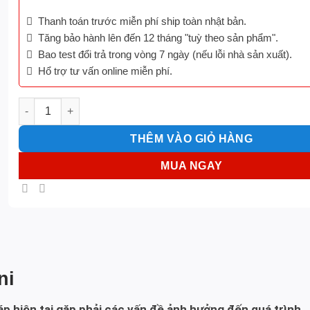
Thanh toán trước miễn phí ship toàn nhật bản.
Tăng bảo hành lên đến 12 tháng "tuỳ theo sản phẩm".
Bao test đổi trả trong vòng 7 ngày (nếu lỗi nhà sản xuất).
Hổ trợ tư vấn online miễn phí.
Thay cáp sạc usb IPhone 13 mini số lượng
THÊM VÀO GIỎ HÀNG
MUA NGAY
ni
cáp hiện tại gặp phải các vấn đề ảnh hưởng đến quá trình