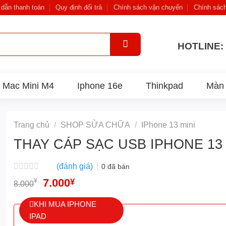
dẫn thanh toán
Quy định đổi trả
Chính sách vận chuyển
Chính sác
HOTLINE: 
Mac Mini M4
Iphone 16e
Thinkpad
Màn 
Trang chủ
/
SHOP SỬA CHỮA
/
IPhone 13 mini
THAY CÁP SẠC USB IPHONE 13 
(đánh giá)
0
đã bán
Được
Giá
7.000
Giá
¥
¥
8.000
xếp
gốc
hiện
hạng
là:
tại
0
KHI MUA IPHONE
8.000¥.
là:
5
IPAD
7.000¥.
sao