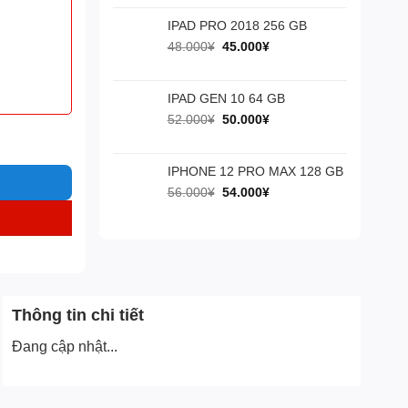
là:
tại
60.000¥.
là:
IPAD PRO 2018 256 GB
55.000¥.
Giá
Giá
48.000
¥
45.000
¥
gốc
hiện
là:
tại
48.000¥.
là:
IPAD GEN 10 64 GB
45.000¥.
Giá
Giá
52.000
¥
50.000
¥
gốc
hiện
là:
tại
52.000¥.
là:
IPHONE 12 PRO MAX 128 GB
50.000¥.
Giá
Giá
56.000
¥
54.000
¥
gốc
hiện
là:
tại
56.000¥.
là:
54.000¥.
Thông tin chi tiết
Đang cập nhật...