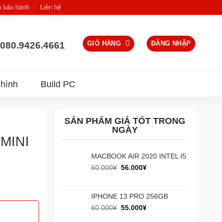
h bảo hành
Liên hệ
GIỎ HÀNG
ĐĂNG NHẬP
080.9426.4661
hình
Build PC
SẢN PHẨM GIÁ TỐT TRONG
NGÀY
MINI
MACBOOK AIR 2020 INTEL I5
Giá
Giá
60.000
¥
56.000
¥
gốc
hiện
là:
tại
60.000¥.
là:
IPHONE 13 PRO 256GB
56.000¥.
Giá
Giá
60.000
¥
55.000
¥
gốc
hiện