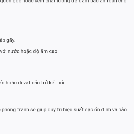
 nguồn gốc hoặc kém chất lượng để đảm bảo an toàn cho
ập gãy.
c với nước hoặc độ ẩm cao.
n hoặc dị vật cản trở kết nối.
 phòng tránh sẽ giúp duy trì hiệu suất sạc ổn định và bảo