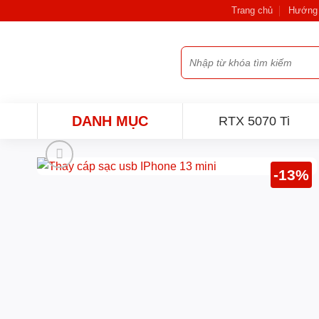
Bỏ
Trang chủ
Hướng 
qua
nội
Tìm
dung
kiếm:
DANH MỤC
RTX 5070 Ti
-13%