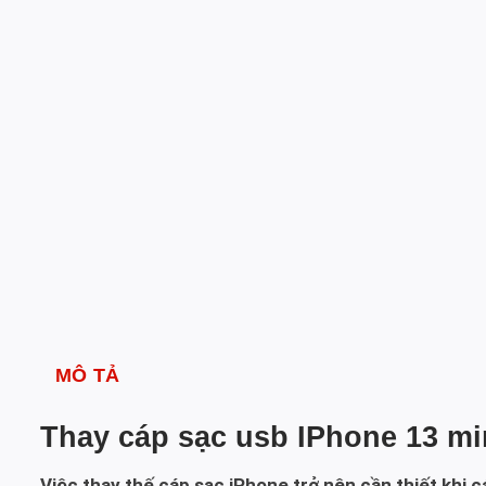
MÔ TẢ
Thay cáp sạc usb IPhone 13 mi
Việc thay thế cáp sạc iPhone trở nên cần thiết khi 