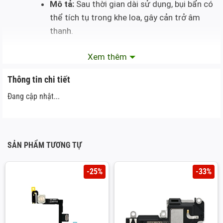
Mô tả:
Sau thời gian dài sử dụng, bụi bẩn có
thể tích tụ trong khe loa, gây cản trở âm
thanh.
Xem thêm
Thiết bị đang ở chế độ im lặng hoặc âm lượng thấp:
Thông tin chi tiết
Mô tả:
iPhone có thể đang ở chế độ im lặng
Đang cập nhật...
hoặc âm lượng được đặt ở mức thấp.
Dấu hiệu:
Không nghe thấy âm thanh từ loa
ngoài.
SẢN PHẨM TƯƠNG TỰ
Kết nối Bluetooth với thiết bị âm thanh khác:
-25%
-33%
Mô tả:
iPhone có thể đang kết nối với tai
nghe hoặc loa Bluetooth, dẫn đến âm thanh
không phát ra từ loa ngoài.