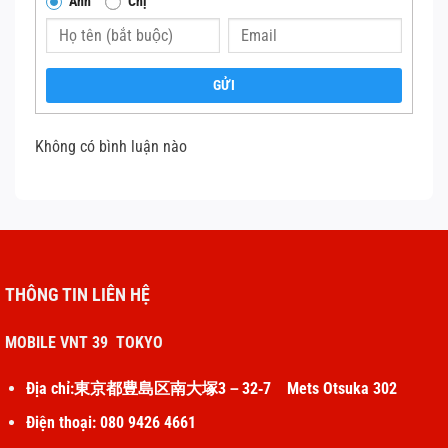
Anh
Chị
Thực hiện:
Sử dụng cọ mềm hoặc tăm bông
để nhẹ nhàng làm sạch khe loa, loại bỏ bụi
bẩn và mảnh vụn. Tránh dùng vật cứng để
GỬI
không làm hỏng màng loa.
Không có bình luận nào
Thực hiện:
Đảm bảo iPhone không ở chế độ
im lặng và âm lượng được đặt ở mức phù
hợp. Kiểm tra nút gạt âm thanh bên cạnh
thiết bị và tăng âm lượng bằng các phím vật
lý.
THÔNG TIN LIÊN HỆ
Ngắt kết nối Bluetooth:
MOBILE VNT 39 TOKYO
Thực hiện:
Vào
Cài đặt
>
Bluetooth
và tắt
Địa chỉ:東京都豊島区南大塚3－32‐7 Mets Otsuka 302
kết nối hoặc ngắt kết nối với các thiết bị âm
Điện thoại: 080 9426 4661
thanh khác để đảm bảo âm thanh phát ra từ