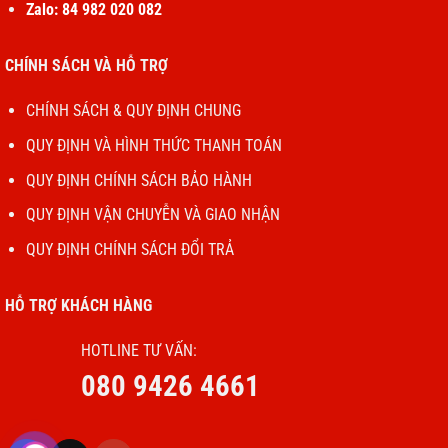
loa ngoài.
Zalo: 84 982 020 082
Khởi động lại iPhone:
CHÍNH SÁCH VÀ HỖ TRỢ
CHÍNH SÁCH & QUY ĐỊNH CHUNG
Thực hiện:
Tắt nguồn và khởi động lại thiết
bị để giải quyết các xung đột phần mềm tạm
QUY ĐỊNH VÀ HÌNH THỨC THANH TOÁN
thời.
QUY ĐỊNH CHÍNH SÁCH BẢO HÀNH
QUY ĐỊNH VẬN CHUYỄN VÀ GIAO NHẬN
Cập nhật phần mềm:
QUY ĐỊNH CHÍNH SÁCH ĐỔI TRẢ
Thực hiện:
Đảm bảo iPhone đang chạy
phiên bản iOS mới nhất bằng cách vào
Cài
HỖ TRỢ KHÁCH HÀNG
đặt
>
Cài đặt chung
>
Cập nhật phần
HOTLINE TƯ VẤN:
mềm
.
080 9426 4661
Đặt lại cài đặt: