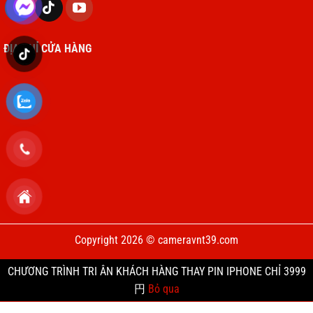
Thực hiện:
Nếu vấn đề vẫn tiếp tục, bạn có
thể đặt lại tất cả cài đặt bằng cách vào
Cài
đặt
>
Cài đặt chung
>
Đặt lại
>
Đặt lại tất cả
ĐỊA CHỈ CỬA HÀNG
cài đặt
. Lưu ý: Thao tác này không xóa dữ
liệu cá nhân nhưng sẽ đặt lại các cài đặt hệ
thống về mặc định.
Liên hệ trung tâm sửa chữa uy tín:
Thực hiện:
Nếu các biện pháp trên không
hiệu quả, có thể loa ngoài đã bị hỏng phần
cứng. Hãy mang thiết bị đến trung tâm bảo
hành Apple hoặc cơ sở sửa chữa uy tín để
Copyright 2026 © cameravnt39.com
được kiểm tra và thay thế linh kiện nếu cần
thiết.
CHƯƠNG TRÌNH TRI ÂN KHÁCH HÀNG THAY PIN IPHONE CHỈ 3999
円
Bỏ qua
Thay loa ngoài IPhone 13 mini