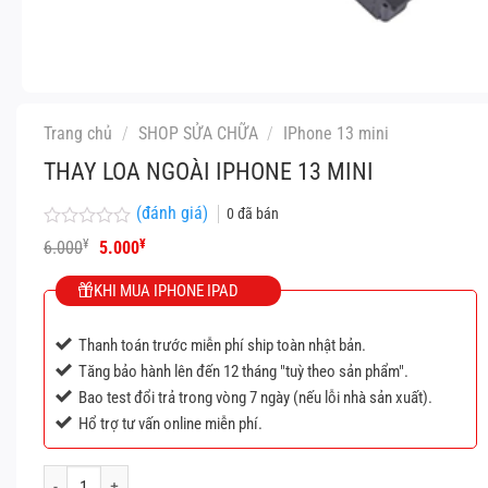
Trang chủ
/
SHOP SỬA CHỮA
/
IPhone 13 mini
THAY LOA NGOÀI IPHONE 13 MINI
(đánh giá)
0
đã bán
Được
Giá
Giá
¥
¥
6.000
5.000
xếp
gốc
hiện
hạng
là:
tại
KHI MUA IPHONE IPAD
0
6.000¥.
là:
5
5.000¥.
sao
Thanh toán trước miễn phí ship toàn nhật bản.
Tăng bảo hành lên đến 12 tháng "tuỳ theo sản phẩm".
Bao test đổi trả trong vòng 7 ngày (nếu lỗi nhà sản xuất).
Hổ trợ tư vấn online miễn phí.
Thay loa ngoài IPhone 13 mini số lượng