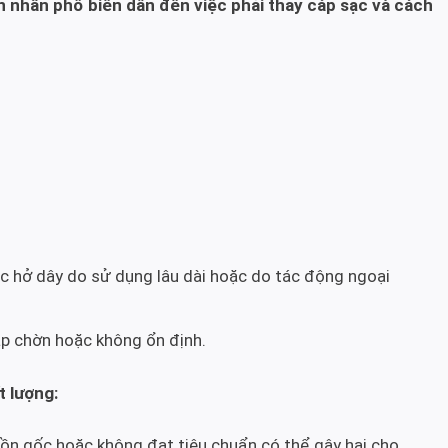
ên nhân phổ biến dẫn đến việc phải thay cáp sạc và cách
ặc hở dây do sử dụng lâu dài hoặc do tác động ngoại
p chờn hoặc không ổn định.
 lượng:
ồn gốc hoặc không đạt tiêu chuẩn có thể gây hại cho