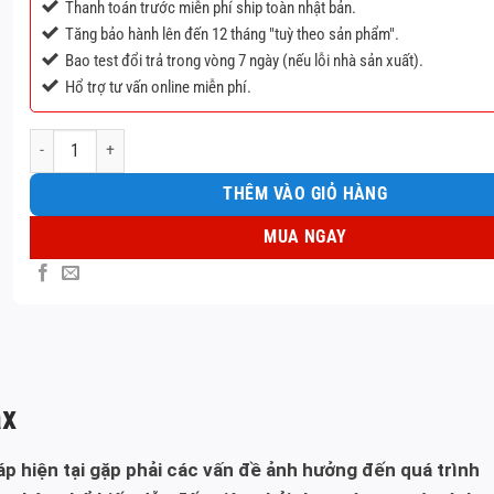
Thanh toán trước miễn phí ship toàn nhật bản.
Tăng bảo hành lên đến 12 tháng "tuỳ theo sản phẩm".
Bao test đổi trả trong vòng 7 ngày (nếu lỗi nhà sản xuất).
Hổ trợ tư vấn online miễn phí.
Thay cáp sạc usb IPhone 15 Pro max số lượng
THÊM VÀO GIỎ HÀNG
MUA NGAY
ax
cáp hiện tại gặp phải các vấn đề ảnh hưởng đến quá trình