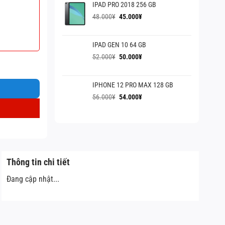
IPAD PRO 2018 256 GB
60.000¥.
là:
55.000¥.
Giá
Giá
48.000
¥
45.000
¥
gốc
hiện
là:
tại
IPAD GEN 10 64 GB
48.000¥.
là:
45.000¥.
Giá
Giá
52.000
¥
50.000
¥
gốc
hiện
là:
tại
IPHONE 12 PRO MAX 128 GB
52.000¥.
là:
50.000¥.
Giá
Giá
56.000
¥
54.000
¥
gốc
hiện
là:
tại
56.000¥.
là:
54.000¥.
Thông tin chi tiết
Đang cập nhật...