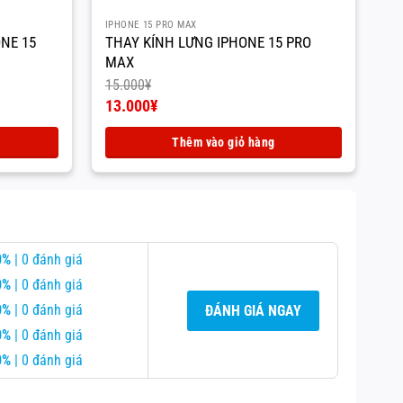
IPHONE 15 PRO MAX
IP
NE 15
THAY KÍNH LƯNG IPHONE 15 PRO
T
MAX
M
15.000
¥
12
Giá
Gi
13.000
¥
1
gốc
Giá
g
Gi
là:
hiện
là:
hi
Thêm vào giỏ hàng
15.000¥.
tại
12
tạ
là:
là:
13.000¥.
10
0%
| 0 đánh giá
0%
| 0 đánh giá
0%
| 0 đánh giá
ĐÁNH GIÁ NGAY
0%
| 0 đánh giá
0%
| 0 đánh giá