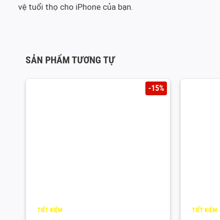
vệ tuổi thọ cho iPhone của bạn.
SẢN PHẨM TƯƠNG TỰ
-15%
TIẾT KIỆM
TIẾT KIỆM
2.000
¥
2.000
¥