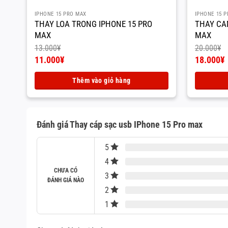
IPHONE 15 PRO MAX
IPHONE 15 
THAY LOA TRONG IPHONE 15 PRO
THAY CA
MAX
MAX
13.000
¥
20.000
¥
Giá
Giá
11.000
¥
18.000
¥
gốc
Giá
gốc
Giá
là:
hiện
là:
hiện
Thêm vào giỏ hàng
13.000¥.
tại
20.000¥.
tại
là:
là:
11.000¥.
18.000¥.
Đánh giá Thay cáp sạc usb IPhone 15 Pro max
5
4
CHƯA CÓ
3
ĐÁNH GIÁ NÀO
2
1