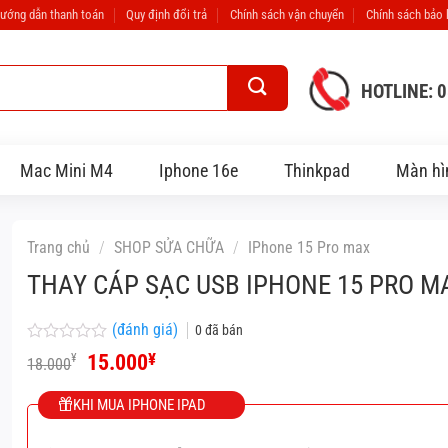
ướng dẫn thanh toán
Quy định đổi trả
Chính sách vận chuyển
Chính sách bảo
HOTLINE: 
Mac Mini M4
Iphone 16e
Thinkpad
Màn hì
Trang chủ
/
SHOP SỬA CHỮA
/
IPhone 15 Pro max
THAY CÁP SẠC USB IPHONE 15 PRO M
(đánh giá)
0
đã bán
Được
Giá
Giá
15.000
¥
¥
18.000
xếp
gốc
hiện
hạng
là:
tại
0
KHI MUA IPHONE IPAD
18.000¥.
là:
5
15.000¥.
sao