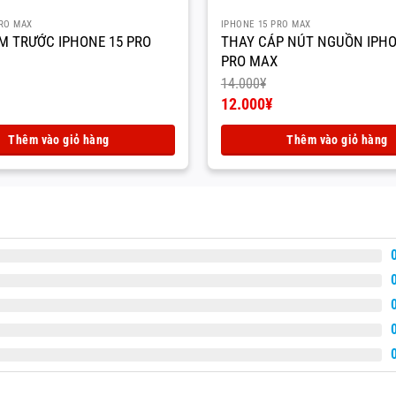
PRO MAX
IPHONE 15 PRO MAX
M TRƯỚC IPHONE 15 PRO
THAY CÁP NÚT NGUỒN IPHO
PRO MAX
14.000
¥
Giá
12.000
¥
gốc
Giá
là:
hiện
Thêm vào giỏ hàng
Thêm vào giỏ hàng
14.000¥.
tại
là:
12.000¥.