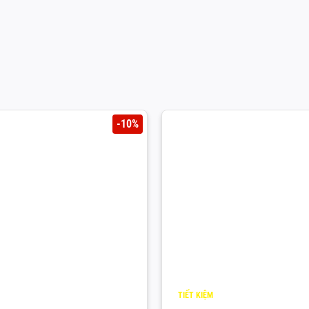
-10%
TIẾT KIỆM
2.000
¥