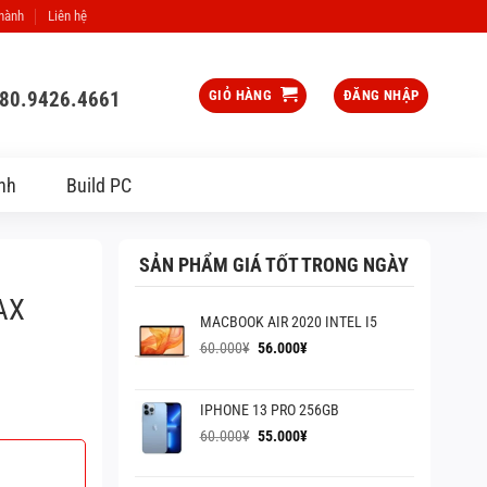
 hành
Liên hệ
080.9426.4661
GIỎ HÀNG
ĐĂNG NHẬP
nh
Build PC
SẢN PHẨM GIÁ TỐT TRONG NGÀY
AX
MACBOOK AIR 2020 INTEL I5
Giá
Giá
60.000
¥
56.000
¥
gốc
hiện
là:
tại
60.000¥.
là:
IPHONE 13 PRO 256GB
56.000¥.
Giá
Giá
60.000
¥
55.000
¥
gốc
hiện
là:
tại