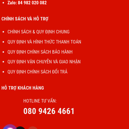
Zalo: 84 982 020 082
CHÍNH SÁCH VÀ HỖ TRỢ
CHÍNH SÁCH & QUY ĐỊNH CHUNG
QUY ĐỊNH VÀ HÌNH THỨC THANH TOÁN
QUY ĐỊNH CHÍNH SÁCH BẢO HÀNH
QUY ĐỊNH VẬN CHUYỄN VÀ GIAO NHẬN
QUY ĐỊNH CHÍNH SÁCH ĐỔI TRẢ
HỖ TRỢ KHÁCH HÀNG
HOTLINE TƯ VẤN:
080 9426 4661