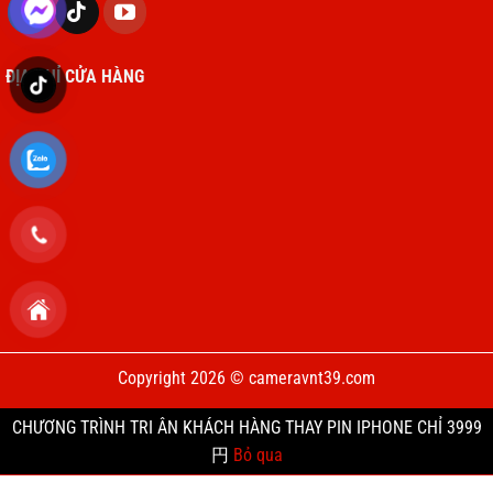
ĐỊA CHỈ CỬA HÀNG
Copyright 2026 © cameravnt39.com
CHƯƠNG TRÌNH TRI ÂN KHÁCH HÀNG THAY PIN IPHONE CHỈ 3999
円
Bỏ qua