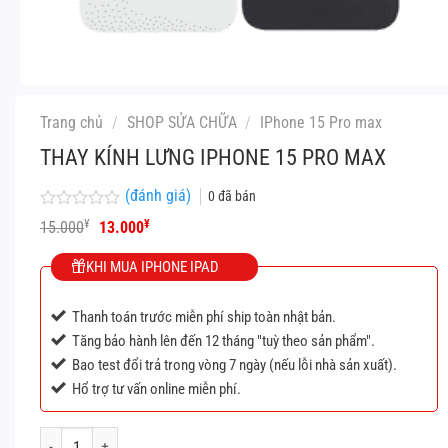
Trang chủ
/
SHOP SỬA CHỮA
/
IPhone 15 Pro max
THAY KÍNH LƯNG IPHONE 15 PRO MAX
(đánh giá)
0
đã bán
Được
Giá
Giá
¥
¥
15.000
13.000
xếp
gốc
hiện
hạng
là:
tại
KHI MUA IPHONE IPAD
0
15.000¥.
là:
5
13.000¥.
sao
Thanh toán trước miễn phí ship toàn nhật bản.
Tăng bảo hành lên đến 12 tháng "tuỳ theo sản phẩm".
Bao test đổi trả trong vòng 7 ngày (nếu lỗi nhà sản xuất).
Hổ trợ tư vấn online miễn phí.
Thay kính lưng iPhone 15 Pro Max số lượng