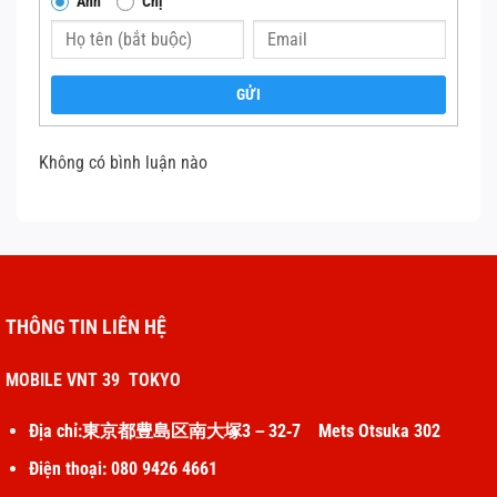
Anh
Chị
GỬI
Không có bình luận nào
THÔNG TIN LIÊN HỆ
MOBILE VNT 39 TOKYO
Địa chỉ:東京都豊島区南大塚3－32‐7 Mets Otsuka 302
Điện thoại: 080 9426 4661