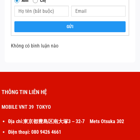
Anh
Chị
Một vài dấu hiệu quen thuộc khi iPhone 15 Pro Max hư loa
trong phải kể đến:
GỬI
Thay loa iPhone 15 Pro Max
Không có bình luận nào
✤
Trong các cuộc gọi, dù là cuộc gọi đi hay đến, bạn đều
không thể nghe rõ âm thanh từ đối phương. Âm thanh này
nhỏ dù bạn mở to âm lượng, chập chờn dù máy vẫn bắt
sóng tốt, nghe lúc được lúc không hoặc thậm chí mất hẳn.
Nhưng nếu bật loa ngoài, bạn vẫn có thể âm thanh của đối
phương như bình thường.
THÔNG TIN LIÊN HỆ
✤
Việc bật loa ngoài trong các cuộc gọi không đảm bảo
MOBILE VNT 39 TOKYO
tính riêng tư, còn gây ảnh hưởng tới người khác. Khi loa
Địa chỉ:東京都豊島区南大塚3－32‐7 Mets Otsuka 302
trong hư hỏng, không chỉ bạn bực bội, mà đối phương
cũng cảm thấy bất tiện vì việc trao đổi thông tin bị gián
Điện thoại: 080 9426 4661