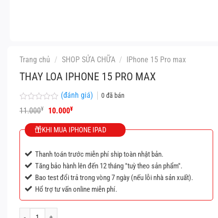
Trang chủ
/
SHOP SỬA CHỮA
/
IPhone 15 Pro max
THAY LOA IPHONE 15 PRO MAX
(đánh giá)
0
đã bán
Được
Giá
Giá
¥
¥
11.000
10.000
xếp
gốc
hiện
hạng
là:
tại
KHI MUA IPHONE IPAD
0
11.000¥.
là:
5
10.000¥.
sao
Thanh toán trước miễn phí ship toàn nhật bản.
Tăng bảo hành lên đến 12 tháng "tuỳ theo sản phẩm".
Bao test đổi trả trong vòng 7 ngày (nếu lỗi nhà sản xuất).
Hổ trợ tư vấn online miễn phí.
Thay loa iPhone 15 Pro Max số lượng