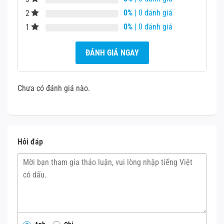
không thể hoạt động tốt như bình thường. Đây là trường
0%
| 0 đánh giá
2
hợp phổ biến và để khắc phục, bạn không cần thay mới loa
0%
| 0 đánh giá
1
trong. Thay vào đó, tất cả những gì bạn cần làm là vệ sinh
bộ phận này sạch sẽ.
ĐÁNH GIÁ NGAY
Chưa có đánh giá nào.
Hỏi đáp