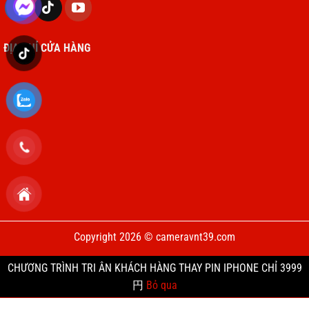
ĐỊA CHỈ CỬA HÀNG
Copyright 2026 © cameravnt39.com
CHƯƠNG TRÌNH TRI ÂN KHÁCH HÀNG THAY PIN IPHONE CHỈ 3999
円
Bỏ qua