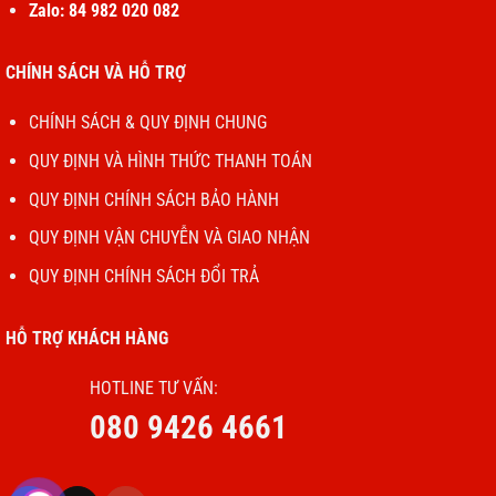
đoạn liên tục. Vì vậy, nếu đen đủi gặp sự cố, bạn nên cân
Zalo: 84 982 020 082
nhắc thay mới loa trong cho iPhone 15 Pro Max nhanh
chóng.
CHÍNH SÁCH VÀ HỖ TRỢ
LƯU Ý NHỎ:
Dấu hiệu hư loa trong có thể gây nhầm lẫn với tình
CHÍNH SÁCH & QUY ĐỊNH CHUNG
trạng hư IC âm thanh. Bạn vẫn cần đem iPhone 15 Pro Max đi
kiểm tra mới biết chính xác bộ phận gặp lỗi cùng giải pháp phù hợp
QUY ĐỊNH VÀ HÌNH THỨC THANH TOÁN
dành cho chiếc smartphone của mình.
QUY ĐỊNH CHÍNH SÁCH BẢO HÀNH
Thay loa iPhone 15 Pro Max
QUY ĐỊNH VẬN CHUYỄN VÀ GIAO NHẬN
QUY ĐỊNH CHÍNH SÁCH ĐỔI TRẢ
HỖ TRỢ KHÁCH HÀNG
HOTLINE TƯ VẤN:
080 9426 4661