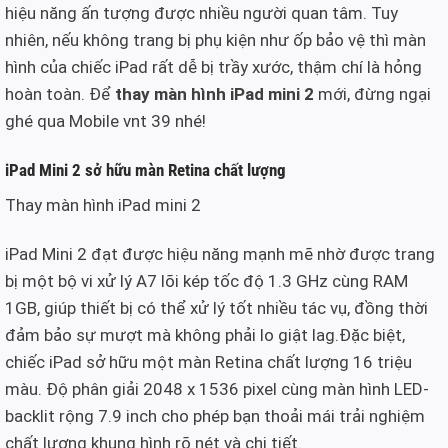
hiệu năng ấn tượng được nhiều người quan tâm. Tuy
nhiên, nếu không trang bị phụ kiện như ốp bảo vệ thì màn
hình của chiếc iPad rất dễ bị trầy xước, thậm chí là hỏng
hoàn toàn. Để
thay màn hình iPad mini 2
mới, đừng ngại
ghé qua Mobile vnt 39 nhé!
iPad Mini 2 sở hữu màn Retina chất lượng
Thay màn hình iPad mini 2
iPad Mini 2 đạt được hiệu năng mạnh mẽ nhờ được trang
bị một bộ vi xử lý A7 lõi kép tốc độ 1.3 GHz cùng RAM
1GB, giúp thiết bị có thể xử lý tốt nhiều tác vụ, đồng thời
đảm bảo sự mượt mà không phải lo giật lag.Đặc biệt,
chiếc iPad sở hữu một màn Retina chất lượng 16 triệu
màu. Độ phân giải 2048 x 1536 pixel cùng màn hình LED-
backlit rộng 7.9 inch cho phép bạn thoải mái trải nghiệm
chất lượng khung hình rõ nét và chi tiết.