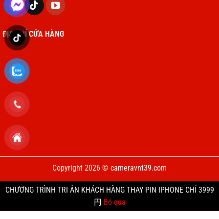
ĐỊA CHỈ CỬA HÀNG
Copyright 2026 © cameravnt39.com
CHƯƠNG TRÌNH TRI ÂN KHÁCH HÀNG THAY PIN IPHONE CHỈ 3999
円
Bỏ qua