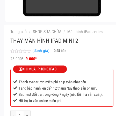
Trang chủ
/
SHOP SỬA CHỮA
/
Màn hình iPad series
THAY MÀN HÌNH IPAD MINI 2
(đánh giá)
0
đã bán
Được
Giá
Giá
¥
¥
23.000
9.000
xếp
gốc
hiện
hạng
là:
tại
KHI MUA IPHONE IPAD
0
23.000¥.
là:
5
9.000¥.
sao
Thanh toán trước miễn phí ship toàn nhật bản.
Tăng bảo hành lên đến 12 tháng "tuỳ theo sản phẩm".
Bao test đổi trả trong vòng 7 ngày (nếu lỗi nhà sản xuất).
Hổ trợ tư vấn online miễn phí.
Thay màn hình iPad mini 2 số lượng