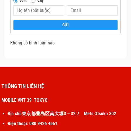
Anh
Chị
GỬI
Không có bình luận nào
THÔNG TIN LIÊN HỆ
MOBILE VNT 39 TOKYO
Địa chỉ:東京都豊島区南大塚3－32‐7 Mets Otsuka 302
Điện thoại: 080 9426 4661