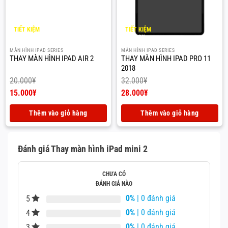
TIẾT KIỆM
TIẾT KIỆM
5.000
¥
4.000
¥
MÀN HÌNH IPAD SERIES
MÀN HÌNH IPAD SERIES
THAY MÀN HÌNH IPAD AIR 2
THAY MÀN HÌNH IPAD PRO 11
2018
20.000
¥
32.000
¥
Giá
Giá
15.000
¥
28.000
¥
gốc
Giá
gốc
Giá
là:
hiện
là:
hiện
Thêm vào giỏ hàng
Thêm vào giỏ hàng
20.000¥.
tại
32.000¥.
tại
là:
là:
15.000¥.
28.000¥.
Đánh giá Thay màn hình iPad mini 2
CHƯA CÓ
ĐÁNH GIÁ NÀO
0%
| 0 đánh giá
5
0%
| 0 đánh giá
4
0%
| 0 đánh giá
3