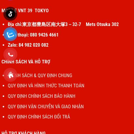
MOBILE VNT 39 TOKYO
Địa chỉ:東京都豊島区南大塚3－32‐7 Mets Otsuka 302
Điện thoại: 080 9426 4661
Zalo: 84 982 020 082
CHÍNH SÁCH VÀ HỖ TRỢ
CHÍNH SÁCH & QUY ĐỊNH CHUNG
QUY ĐỊNH VÀ HÌNH THỨC THANH TOÁN
QUY ĐỊNH CHÍNH SÁCH BẢO HÀNH
QUY ĐỊNH VẬN CHUYỄN VÀ GIAO NHẬN
QUY ĐỊNH CHÍNH SÁCH ĐỔI TRẢ
HỖ TRỢ KHÁCH HÀNG