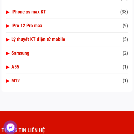
▶
IPhone xs max KT
(38)
▶
IPro 12 Pro max
(9)
▶
Lý thuyết KT điện tử mobile
(5)
▶
Samsung
(2)
▶
A55
(1)
▶
M12
(1)
THÔNG TIN LIÊN HỆ