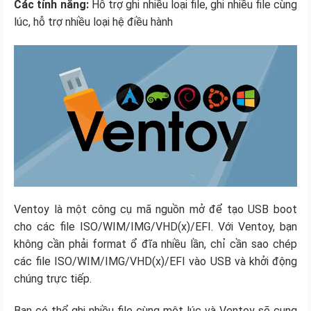
Các tính năng:
Hỗ trợ ghi nhiều loại file, ghi nhiều file cùng
lúc, hỗ trợ nhiều loại hệ điều hành
Ventoy là một công cụ mã nguồn mở để tạo USB boot
cho các file ISO/WIM/IMG/VHD(x)/EFI. Với Ventoy, bạn
không cần phải format ổ đĩa nhiều lần, chỉ cần sao chép
các file ISO/WIM/IMG/VHD(x)/EFI vào USB và khởi động
chúng trực tiếp.
Bạn có thể ghi nhiều file cùng một lúc và Ventoy sẽ cung