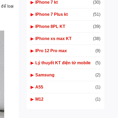
▶
IPhone 7 kt
(30)
 để loại
▶
IPhone 7 Plus kt
(51)
▶
IPhone 8PL KT
(39)
▶
IPhone xs max KT
(38)
▶
IPro 12 Pro max
(9)
▶
Lý thuyết KT điện tử mobile
(5)
▶
Samsung
(2)
▶
A55
(1)
▶
M12
(1)