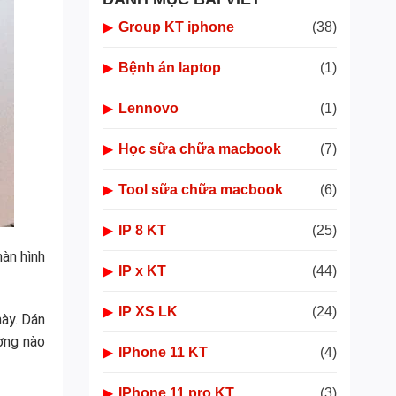
▶
Group KT iphone
(38)
▶
Bệnh án laptop
(1)
▶
Lennovo
(1)
▶
Học sữa chữa macbook
(7)
▶
Tool sữa chữa macbook
(6)
▶
IP 8 KT
(25)
màn hình
▶
IP x KT
(44)
▶
IP XS LK
(24)
này. Dán
ờng nào
▶
IPhone 11 KT
(4)
▶
IPhone 11 pro KT
(3)