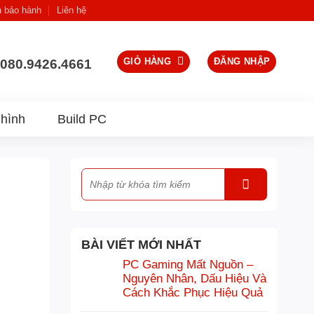
h bảo hành
Liên hệ
GIỎ HÀNG
ĐĂNG NHẬP
080.9426.4661
hình
Build PC
BÀI VIẾT MỚI NHẤT
PC Gaming Mất Nguồn –
Nguyên Nhân, Dấu Hiệu Và
Cách Khắc Phục Hiệu Quả