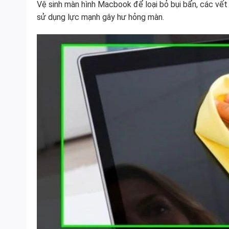
Vệ sinh màn hình Macbook để loại bỏ bụi bẩn, các vết 
sử dụng lực mạnh gây hư hỏng màn.