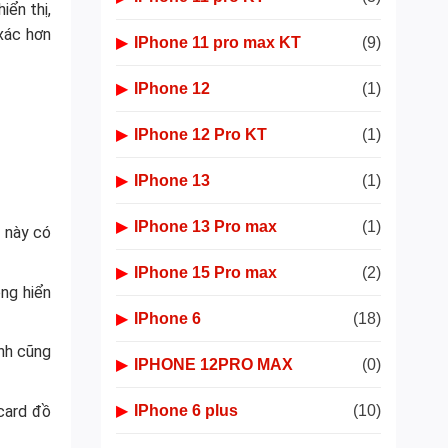
iển thị,
xác hơn
▶
IPhone 11 pro max KT
(9)
▶
IPhone 12
(1)
▶
IPhone 12 Pro KT
(1)
▶
IPhone 13
(1)
▶
IPhone 13 Pro max
(1)
u này có
▶
IPhone 15 Pro max
(2)
ông hiển
▶
IPhone 6
(18)
ảnh cũng
▶
IPHONE 12PRO MAX
(0)
 card đồ
▶
IPhone 6 plus
(10)