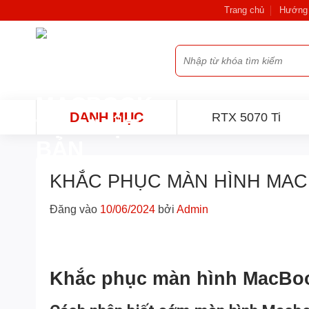
Bỏ
Trang chủ
Hướng 
qua
nội
Tìm
dung
kiếm:
DANH MỤC
RTX 5070 Ti
KHẮC PHỤC MÀN HÌNH MAC
Đăng vào
10/06/2024
bởi
Admin
Khắc phục màn hình MacBo