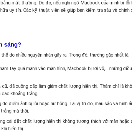
bằng mắt thường. Do đó, nếu nghi ngờ Macbook của mình bị lỗi h
a uy tín. Các kỹ thuật viên sẽ giúp bạn kiểm tra sâu và chính 
m sáng?
hể do nhiều nguyên nhân gây ra. Trong đó, thường gặp nhất là:
 chạm tay quá mạnh vào màn hình, Macbook bị rơi vỡ,… những điề
 cũ, đã xuống cấp làm giảm chất lượng hiển thị. Thậm chí là kh
n các khoảng trắng.
 do điểm ảnh bị lỗi hoặc hư hỏng. Tại vị trí đó, màu sắc và hình 
trắng mà thôi.
ùng cài đặt chất lượng hiển thị không tương thích với màn hoặc
hi hiển thị.