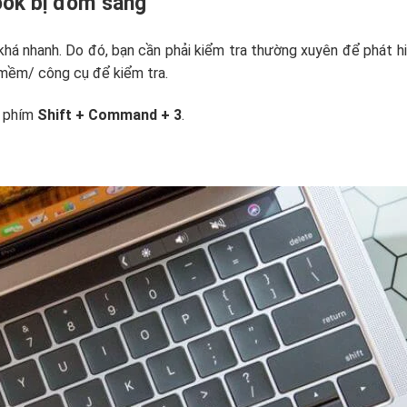
ook bị đốm sáng
khá nhanh. Do đó, bạn cần phải kiểm tra thường xuyên để phát h
 mềm/ công cụ để kiểm tra.
p phím
Shift + Command + 3
.