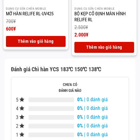
100
¥
500
¥
DỤNG CỤ SỮA CHỮA MOBILE
DỤNG CỤ SỮA CHỮA MOBILE
MỠ HÀN RELIFE RL-UV425
BỘ KẸP CỐ ĐỊNH MÀN HÌNH
RELIFE RL
700
¥
2.500
¥
Giá
600
¥
gốc
Giá
Giá
2.000
¥
là:
hiện
gốc
Giá
Thêm vào giỏ hàng
700¥.
tại
là:
hiện
Thêm vào giỏ hàng
là:
2.500¥.
tại
600¥.
là:
2.000¥.
Đánh giá Chì hàn YCS 183℃ 150℃ 138℃
CHƯA CÓ
ĐÁNH GIÁ NÀO
0%
| 0 đánh giá
5
0%
| 0 đánh giá
4
0%
| 0 đánh giá
3
0%
| 0 đánh giá
2
0%
| 0 đánh giá
1