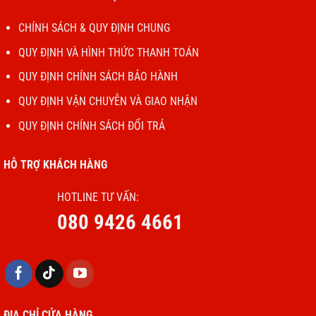
CHÍNH SÁCH & QUY ĐỊNH CHUNG
QUY ĐỊNH VÀ HÌNH THỨC THANH TOÁN
QUY ĐỊNH CHÍNH SÁCH BẢO HÀNH
QUY ĐỊNH VẬN CHUYỄN VÀ GIAO NHẬN
QUY ĐỊNH CHÍNH SÁCH ĐỔI TRẢ
HỖ TRỢ KHÁCH HÀNG
HOTLINE TƯ VẤN:
080 9426 4661
ĐỊA CHỈ CỬA HÀNG