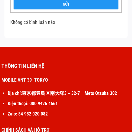
GỬI
Không có bình luận nào
THÔNG TIN LIÊN HỆ
MOBILE VNT 39 TOKYO
Địa chỉ:東京都豊島区南大塚3－32‐7 Mets Otsuka 302
Điện thoại: 080 9426 4661
Zalo: 84 982 020 082
CHÍNH SÁCH VÀ HỖ TRỢ