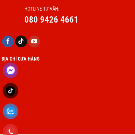
Một tính năng đáng chú ý trên iPadOS 16 là Stage
HOTLINE TƯ VẤN:
Manager – cơ chế giúp tối ưu hóa trải nghiệm đa nhiệm
080 9426 4661
trên iPad. Với tính năng này, người dùng có thể mở nhiều
cửa sổ ứng dụng cùng lúc, thay đổi kích thước cửa sổ linh
hoạt và sắp xếp công việc theo cách khoa học nhất.
ĐỊA CHỈ CỬA HÀNG