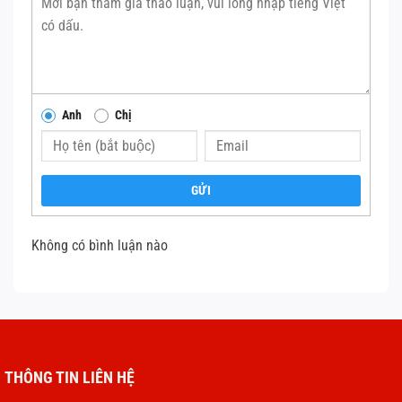
cải tiến Neural Engine và công nghệ máy học tiên tiến,
iPad Gen 11 xử lý tốt các tác vụ nặng như chỉnh sửa video
4K, chơi game đồ họa cao hay trải nghiệm các ứng dụng
AR (thực tế ảo tăng cường).
Anh
Chị
Năng lực đa nhiệm mạnh mẽ giúp người dùng dễ dàng
chuyển đổi giữa các ứng dụng, thoải mái ghi chú khi đang
xem tài liệu hoặc chỉnh sửa ảnh ngay trên màn hình. Với
GỬI
dung lượng pin dùng cả ngày, iPad Gen 11 đảm bảo bạn
luôn sẵn sàng cho mọi công việc mà không gián đoạn.
Không có bình luận nào
Chip A16 Bionic vận dụng năng lượng hiệu quả, giúp duy trì
tuổi thọ pin lâu dài.
THÔNG TIN LIÊN HỆ