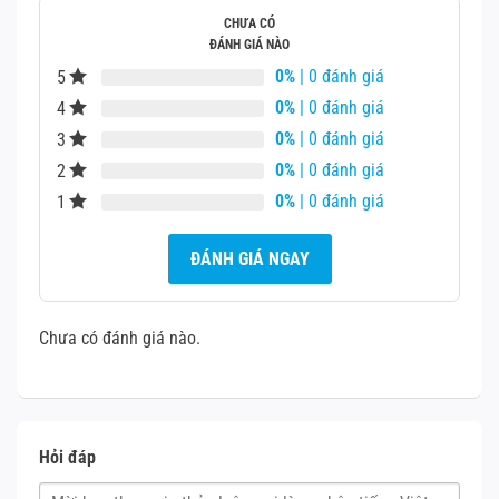
giải trí và sáng tạo nội dung.
CHƯA CÓ
ĐÁNH GIÁ NÀO
0%
| 0 đánh giá
5
0%
| 0 đánh giá
4
0%
| 0 đánh giá
3
0%
| 0 đánh giá
2
0%
| 0 đánh giá
1
ĐÁNH GIÁ NGAY
Chưa có đánh giá nào.
A16 Bionic: Hiệu suất vượt trội, đa nhiệm hiệu quả
Hỏi đáp
Thế hệ iPad Gen 11 được trang bị chip A16 Bionic siêu
mạnh, cung cấp hiệu suất vượt trội cho mọi tác vụ. Nhờ