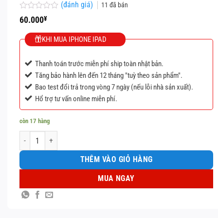
(đánh giá)
11
đã bán
Được
60.000
¥
xếp
hạng
KHI MUA IPHONE IPAD
0
5
sao
Thanh toán trước miễn phí ship toàn nhật bản.
Tăng bảo hành lên đến 12 tháng "tuỳ theo sản phẩm".
Bao test đổi trả trong vòng 7 ngày (nếu lỗi nhà sản xuất).
Hổ trợ tư vấn online miễn phí.
còn 17 hàng
IPad Gen 11 Wifi 128 GB số lượng
THÊM VÀO GIỎ HÀNG
MUA NGAY