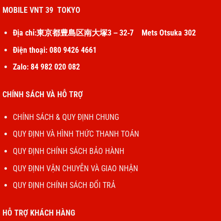
MOBILE VNT 39 TOKYO
Địa chỉ:東京都豊島区南大塚3－32‐7 Mets Otsuka 302
Điện thoại: 080 9426 4661
Zalo: 84 982 020 082
CHÍNH SÁCH VÀ HỖ TRỢ
iPadOS 16 phát huy tiềm năng của chiếc iPad
CHÍNH SÁCH & QUY ĐỊNH CHUNG
Hệ điều hành iPadOS 16 cung cấp nhiều tính năng mới,
QUY ĐỊNH VÀ HÌNH THỨC THANH TOÁN
giúp iPad Gen 11 linh hoạt hơn trong cơ chế vận hành. Khả
QUY ĐỊNH CHÍNH SÁCH BẢO HÀNH
năng hỗ trợ Apple Pencil giúp bạn dễ dàng ghi chú để giải
QUY ĐỊNH VẬN CHUYỄN VÀ GIAO NHẬN
phương trình toán học phức tạp hoặc vẽ ra những bức
QUY ĐỊNH CHÍNH SÁCH ĐỔI TRẢ
tranh đầy sáng tạo. Ngoài ra, iPadOS 16 còn hỗ trợ làm
việc nhóm hiệu quả và chia sẻ tài liệu cần cho công việc.
HỖ TRỢ KHÁCH HÀNG