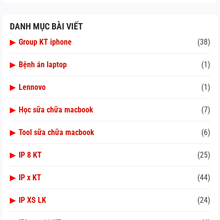
DANH MỤC BÀI VIẾT
▶
Group KT iphone
(38)
▶
Bệnh án laptop
(1)
▶
Lennovo
(1)
▶
Học sữa chữa macbook
(7)
▶
Tool sữa chữa macbook
(6)
▶
IP 8 KT
(25)
▶
IP x KT
(44)
▶
IP XS LK
(24)