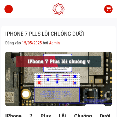
Bỏ
qua
nội
dung
IPHONE 7 PLUS LỖI CHUÔNG DƯỚI
Đăng vào
15/05/2025
bởi
Admin
IPhone 7 Plus Lỗi Chuông Dưới