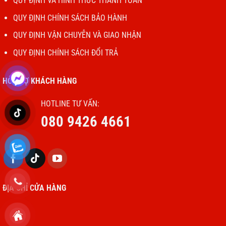
QUY ĐỊNH VÀ HÌNH THỨC THANH TOÁN
QUY ĐỊNH CHÍNH SÁCH BẢO HÀNH
QUY ĐỊNH VẬN CHUYỄN VÀ GIAO NHẬN
QUY ĐỊNH CHÍNH SÁCH ĐỔI TRẢ
HỖ TRỢ KHÁCH HÀNG
HOTLINE TƯ VẤN:
080 9426 4661
ĐỊA CHỈ CỬA HÀNG