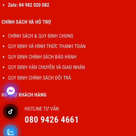
Zalo: 84 982 020 082
CHÍNH SÁCH VÀ HỖ TRỢ
CHÍNH SÁCH & QUY ĐỊNH CHUNG
QUY ĐỊNH VÀ HÌNH THỨC THANH TOÁN
QUY ĐỊNH CHÍNH SÁCH BẢO HÀNH
QUY ĐỊNH VẬN CHUYỄN VÀ GIAO NHẬN
QUY ĐỊNH CHÍNH SÁCH ĐỔI TRẢ
HỖ TRỢ KHÁCH HÀNG
HOTLINE TƯ VẤN:
080 9426 4661