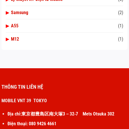
▶
Samsung
(2)
▶
A55
(1)
▶
M12
(1)
THÔNG TIN LIÊN HỆ
MOBILE VNT 39 TOKYO
Địa chỉ:東京都豊島区南大塚3－32‐7 Mets Otsuka 302
Điện thoại: 080 9426 4661