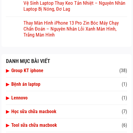
Vệ Sinh Laptop Thay Keo Tản Nhiệt – Nguyên Nhân
Laptop Bị Nóng, Đơ Lag
Thay Màn Hình iPhone 13 Pro Zin Bóc Máy Chạy
Chẩn Đoán – Nguyên Nhân Lỗi Xanh Màn Hình,
Trắng Màn Hình
DANH MỤC BÀI VIẾT
▶
Group KT iphone
(38)
▶
Bệnh án laptop
(1)
▶
Lennovo
(1)
▶
Học sữa chữa macbook
(7)
▶
Tool sữa chữa macbook
(6)