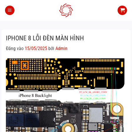
Bỏ
qua
nội
dung
IPHONE 8 LỖI ĐÈN MÀN HÌNH
Đăng vào
15/05/2025
bởi
Admin