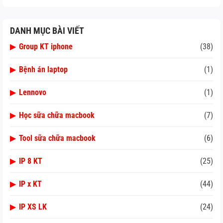
DANH MỤC BÀI VIẾT
▶
Group KT iphone
(38)
▶
Bệnh án laptop
(1)
▶
Lennovo
(1)
▶
Học sữa chữa macbook
(7)
▶
Tool sữa chữa macbook
(6)
▶
IP 8 KT
(25)
▶
IP x KT
(44)
▶
IP XS LK
(24)