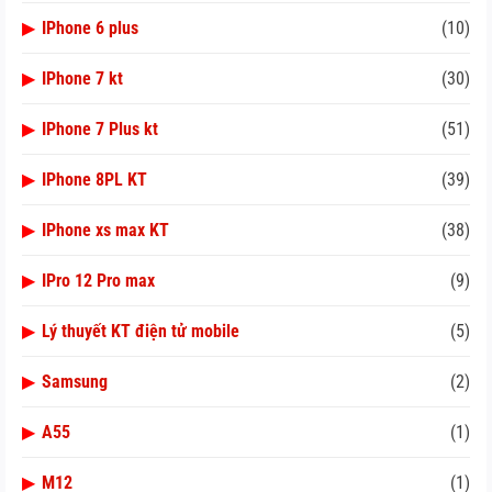
▶
IPhone 6 plus
(10)
▶
IPhone 7 kt
(30)
▶
IPhone 7 Plus kt
(51)
▶
IPhone 8PL KT
(39)
▶
IPhone xs max KT
(38)
▶
IPro 12 Pro max
(9)
▶
Lý thuyết KT điện tử mobile
(5)
▶
Samsung
(2)
▶
A55
(1)
▶
M12
(1)