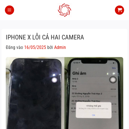
Bỏ
qua
nội
dung
IPHONE X LỖI CẢ HAI CAMERA
Đăng vào
16/05/2025
bởi
Admin