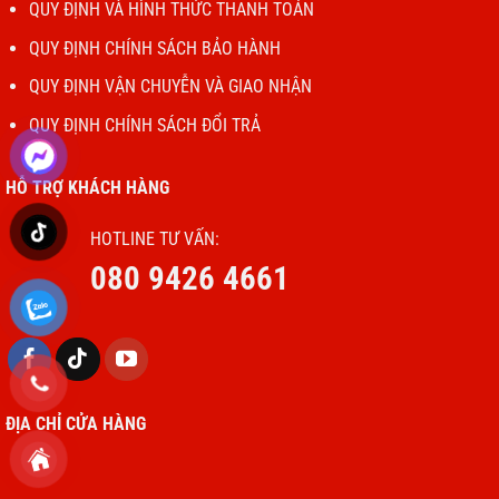
QUY ĐỊNH VÀ HÌNH THỨC THANH TOÁN
QUY ĐỊNH CHÍNH SÁCH BẢO HÀNH
QUY ĐỊNH VẬN CHUYỄN VÀ GIAO NHẬN
QUY ĐỊNH CHÍNH SÁCH ĐỔI TRẢ
HỖ TRỢ KHÁCH HÀNG
HOTLINE TƯ VẤN:
080 9426 4661
ĐỊA CHỈ CỬA HÀNG