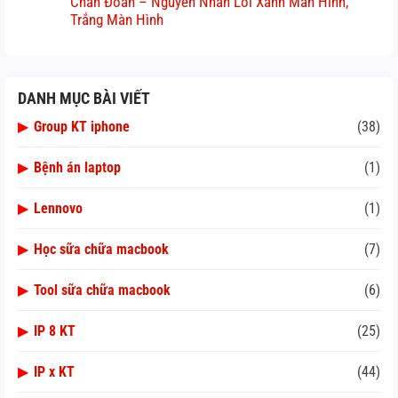
Chẩn Đoán – Nguyên Nhân Lỗi Xanh Màn Hình,
Trắng Màn Hình
DANH MỤC BÀI VIẾT
▶
Group KT iphone
(38)
▶
Bệnh án laptop
(1)
▶
Lennovo
(1)
▶
Học sữa chữa macbook
(7)
▶
Tool sữa chữa macbook
(6)
▶
IP 8 KT
(25)
▶
IP x KT
(44)