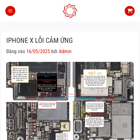
Bỏ
qua
nội
dung
IPHONE X LỖI CẢM ỨNG
Đăng vào
16/05/2025
bởi
Admin