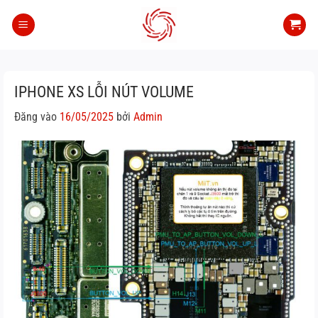
Bỏ
qua
nội
dung
IPHONE XS LỖI NÚT VOLUME
Đăng vào
16/05/2025
bởi
Admin