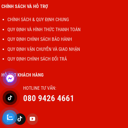
CHÍNH SÁCH VÀ HỖ TRỢ
CHÍNH SÁCH & QUY ĐỊNH CHUNG
QUY ĐỊNH VÀ HÌNH THỨC THANH TOÁN
QUY ĐỊNH CHÍNH SÁCH BẢO HÀNH
QUY ĐỊNH VẬN CHUYỄN VÀ GIAO NHẬN
QUY ĐỊNH CHÍNH SÁCH ĐỔI TRẢ
HỖ TRỢ KHÁCH HÀNG
HOTLINE TƯ VẤN:
080 9426 4661