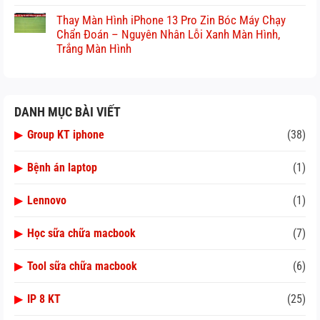
Thay Màn Hình iPhone 13 Pro Zin Bóc Máy Chạy
Chẩn Đoán – Nguyên Nhân Lỗi Xanh Màn Hình,
Trắng Màn Hình
DANH MỤC BÀI VIẾT
▶
Group KT iphone
(38)
▶
Bệnh án laptop
(1)
▶
Lennovo
(1)
▶
Học sữa chữa macbook
(7)
▶
Tool sữa chữa macbook
(6)
▶
IP 8 KT
(25)