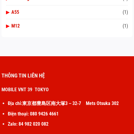
▶
A55
(1)
▶
M12
(1)
THÔNG TIN LIÊN HỆ
MOBILE VNT 39 TOKYO
Địa chỉ:東京都豊島区南大塚3－32‐7 Mets Otsuka 302
Điện thoại: 080 9426 4661
Zalo: 84 982 020 082