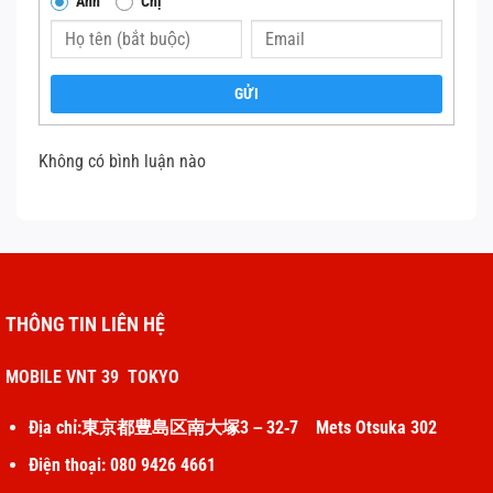
Anh
Chị
GỬI
Không có bình luận nào
THÔNG TIN LIÊN HỆ
MOBILE VNT 39 TOKYO
Địa chỉ:東京都豊島区南大塚3－32‐7 Mets Otsuka 302
Điện thoại: 080 9426 4661