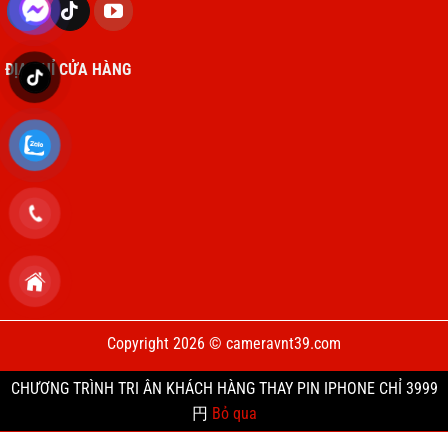
ĐỊA CHỈ CỬA HÀNG
Copyright 2026 © cameravnt39.com
CHƯƠNG TRÌNH TRI ÂN KHÁCH HÀNG THAY PIN IPHONE CHỈ 3999
円
Bỏ qua