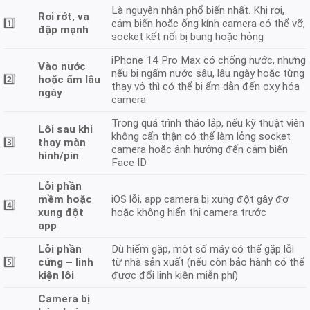
Là nguyên nhân phổ biến nhất. Khi rơi,
Rơi rớt, va
1️⃣
cảm biến hoặc ống kính camera có thể vỡ,
đập mạnh
socket kết nối bị bung hoặc hỏng
iPhone 14 Pro Max có chống nước, nhưng
Vào nước
nếu bị ngấm nước sâu, lâu ngày hoặc từng
2️⃣
hoặc ẩm lâu
thay vỏ thì có thể bị ẩm dẫn đến oxy hóa
ngày
camera
Trong quá trình tháo lắp, nếu kỹ thuật viên
Lỗi sau khi
không cẩn thận có thể làm lỏng socket
3️⃣
thay màn
camera hoặc ảnh hưởng đến cảm biến
hình/pin
Face ID
Lỗi phần
mềm hoặc
iOS lỗi, app camera bị xung đột gây đơ
4️⃣
xung đột
hoặc không hiển thị camera trước
app
Lỗi phần
Dù hiếm gặp, một số máy có thể gặp lỗi
5️⃣
cứng – linh
từ nhà sản xuất (nếu còn bảo hành có thể
kiện lỗi
được đổi linh kiện miễn phí)
Camera bị