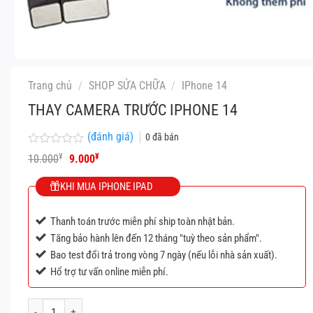
Trang chủ
/
SHOP SỬA CHỮA
/
IPhone 14
THAY CAMERA TRƯỚC IPHONE 14
(đánh giá)
0
đã bán
Được
Giá
Giá
¥
¥
10.000
9.000
xếp
gốc
hiện
hạng
là:
tại
KHI MUA IPHONE IPAD
0
10.000¥.
là:
5
9.000¥.
sao
Thanh toán trước miễn phí ship toàn nhật bản.
Tăng bảo hành lên đến 12 tháng "tuỳ theo sản phẩm".
Bao test đổi trả trong vòng 7 ngày (nếu lỗi nhà sản xuất).
Hổ trợ tư vấn online miễn phí.
Thay camera trước IPhone 14 số lượng