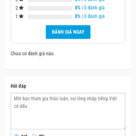
Nếu máy còn bảo hành và lỗi do phần cứng gốc → nên
0%
| 0 đánh giá
2
mang đến trung tâm
Mobile vnt 39
để được kiểm tra
0%
| 0 đánh giá
1
miễn phí.
ĐÁNH GIÁ NGAY
Chưa có đánh giá nào.
Hỏi đáp